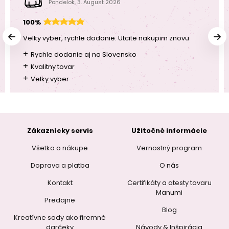
Pondelok, 3. August 2026
100%
Velky vyber, rychle dodanie. Utcite nakupim znovu
+
Rychle dodanie aj na Slovensko
+
Kvalitny tovar
+
Velky vyber
Zákaznícky servis
Užitočné informácie
Všetko o nákupe
Vernostný program
Doprava a platba
O nás
Kontakt
Certifikáty a atesty tovaru
Manumi
Predajne
Blog
Kreatívne sady ako firemné
darčeky
Návody & Inšpirácia