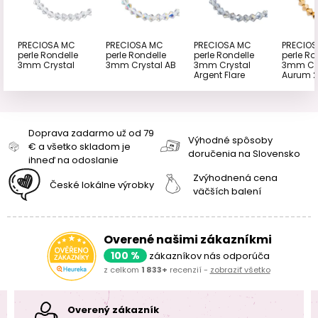
PRECIOSA MC
PRECIOSA MC
PRECIOSA MC
PRECIO
perle Rondelle
perle Rondelle
perle Rondelle
perle Ro
3mm Crystal
3mm Crystal AB
3mm Crystal
3mm Cry
Argent Flare
Aurum 
Doprava zadarmo už od 79
Výhodné spôsoby
€ a všetko skladom je
doručenia na Slovensko
ihneď na odoslanie
Zvýhodnená cena
České lokálne výrobky
väčších balení
Overené našimi zákazníkmi
100 %
zákazníkov nás odporúča
z celkom
1 833+
recenzií -
zobraziť všetko
Overený zákazník