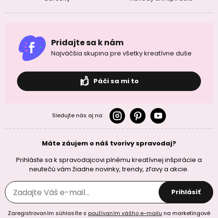
Pridajte sa k nám
Najväčšia skupina pre všetky kreatívne duše
Páči sa mi to
Sledujte nás aj na:
Máte záujem o náš tvorivy spravodaj?
Prihláste sa k spravodajcovi plnému kreatívnej inšpirácie a
neutečú vám žiadne novinky, trendy, zľavy a akcie.
Prihlásiť
Zaregistrovaním súhlasíte s
používaním vášho e-mailu
na marketingové