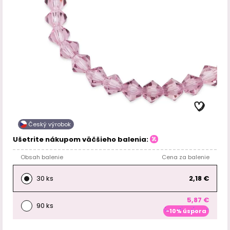
Český výrobok
Ušetrite nákupom väčšieho balenia:
Obsah balenie
Cena za balenie
30 ks
2,18 €
5,87 €
90 ks
-10% úspora