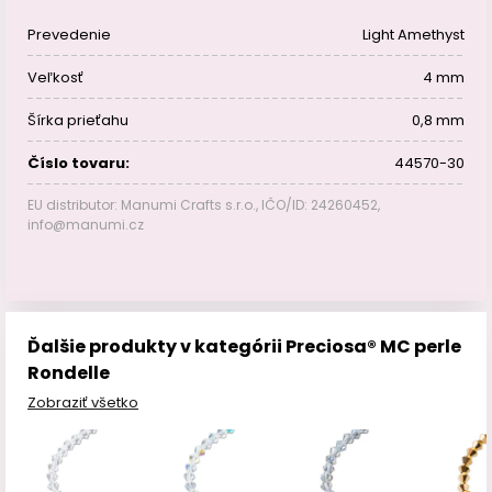
Prevedenie
Light Amethyst
Veľkosť
4 mm
Šírka prieťahu
0,8 mm
Číslo tovaru:
44570-30
EU distributor: Manumi Crafts s.r.o., IČO/ID: 24260452,
info@manumi.cz
Ďalšie produkty v kategórii Preciosa® MC perle
Rondelle
Zobraziť všetko