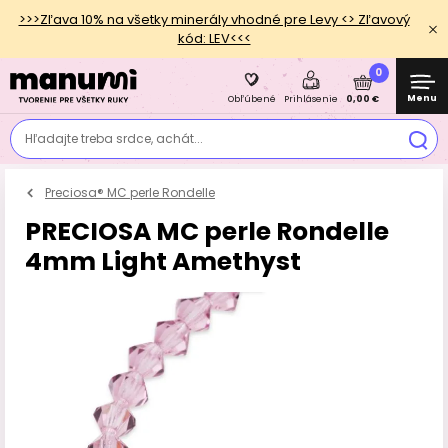
>>>Zľava 10% na všetky minerály vhodné pre Levy <> Zľavový
kód: LEV<<<
0
Menu
0,00 €
Obľúbené
Prihlásenie
Hľadajte treba srdce, achát...
Preciosa® MC perle Rondelle
PRECIOSA MC perle Rondelle
4mm Light Amethyst