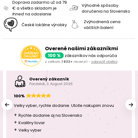
Doprava zadarmo už od 79
Výhodné spôsoby
€ a všetko skladom je
doručenia na Slovensko
ihneď na odoslanie
Zvýhodnená cena
České lokálne výrobky
väčších balení
Overené našimi zákazníkmi
100 %
zákazníkov nás odporúča
z celkom
1 833+
recenzií -
zobraziť všetko
Overený zákazník
Pondelok, 3. August 2026
100%
Velky vyber, rychle dodanie. Utcite nakupim znovu
+
Rychle dodanie aj na Slovensko
+
Kvalitny tovar
+
Velky vyber