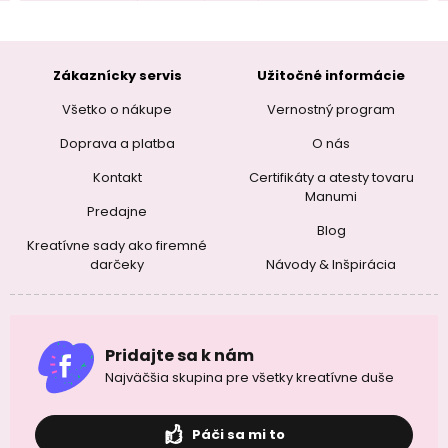
Zákaznícky servis
Užitočné informácie
Všetko o nákupe
Vernostný program
Doprava a platba
O nás
Kontakt
Certifikáty a atesty tovaru
Manumi
Predajne
Blog
Kreatívne sady ako firemné
darčeky
Návody & Inšpirácia
Pridajte sa k nám
Najväčšia skupina pre všetky kreatívne duše
Páči sa mi to