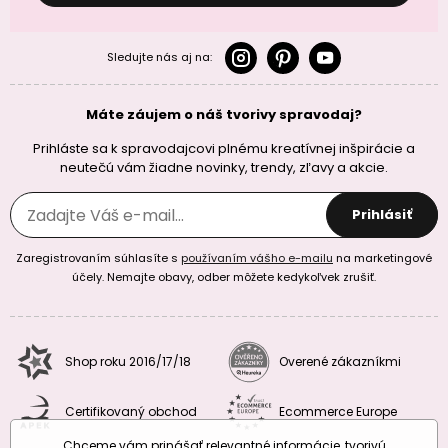
Sledujte nás aj na:
Máte záujem o náš tvorivy spravodaj?
Prihláste sa k spravodajcovi plnému kreatívnej inšpirácie a
neutečú vám žiadne novinky, trendy, zľavy a akcie.
Prihlásiť
Zaregistrovaním súhlasíte s
používaním vášho e-mailu
na marketingové
účely. Nemajte obavy, odber môžete kedykoľvek zrušiť.
Shop roku 2016/17/18
Overené zákazníkmi
Certifikovaný obchod
Ecommerce Europe
Chceme vám prinášať relevantné informácie, tvorivú