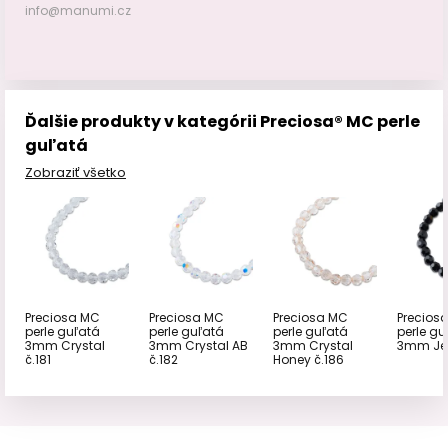
info@manumi.cz
Ďalšie produkty v kategórii Preciosa® MC perle
guľatá
Zobraziť všetko
Preciosa MC
Preciosa MC
Preciosa MC
Precios
perle guľatá
perle guľatá
perle guľatá
perle gu
3mm Crystal
3mm Crystal AB
3mm Crystal
3mm Jet
č.181
č.182
Honey č.186