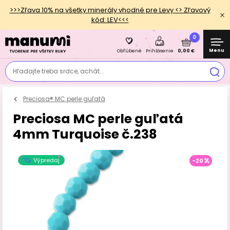
>>>Zľava 10% na všetky minerály vhodné pre Levy <> Zľavový
kód: LEV<<<
0
Menu
0,00 €
Obľúbené
Prihlásenie
Hľadajte treba srdce, achát...
Preciosa® MC perle guľatá
Preciosa MC perle guľatá
4mm Turquoise č.238
Výpredaj
-20