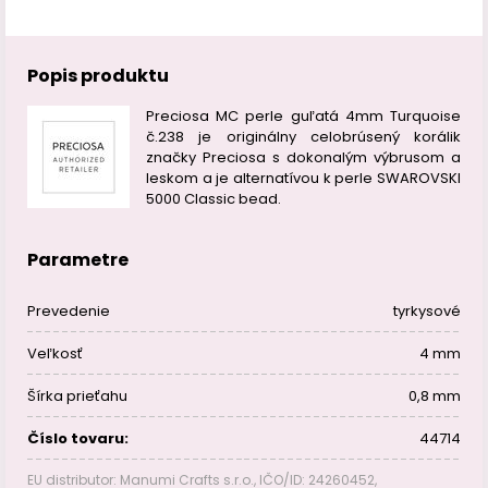
Popis produktu
Preciosa MC perle guľatá 4mm Turquoise
č.238 je originálny celobrúsený korálik
značky Preciosa s dokonalým výbrusom a
leskom a je alternatívou k perle SWAROVSKI
5000 Classic bead.
Parametre
Prevedenie
tyrkysové
Veľkosť
4 mm
Šírka prieťahu
0,8 mm
Číslo tovaru:
44714
EU distributor: Manumi Crafts s.r.o., IČO/ID: 24260452,