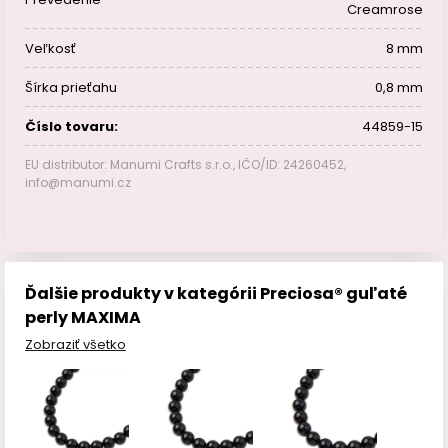
Creamrose
Veľkosť
8 mm
Šírka prieťahu
0,8 mm
Číslo tovaru:
44859-15
EU distributor: Manumi Crafts s.r.o., IČO/ID: 24260452,
info@manumi.cz
Ďalšie produkty v kategórii Preciosa® guľaté
perly MAXIMA
Zobraziť všetko