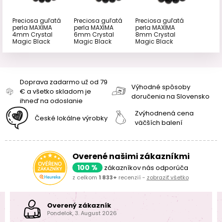
Preciosa guľatá
Preciosa guľatá
Preciosa guľatá
perla MAXIMA
perla MAXIMA
perla MAXIMA
4mm Crystal
6mm Crystal
8mm Crystal
Magic Black
Magic Black
Magic Black
Doprava zadarmo už od 79
Výhodné spôsoby
€ a všetko skladom je
doručenia na Slovensko
ihneď na odoslanie
Zvýhodnená cena
České lokálne výrobky
väčších balení
Overené našimi zákazníkmi
100 %
zákazníkov nás odporúča
z celkom
1 833+
recenzií -
zobraziť všetko
Overený zákazník
Pondelok, 3. August 2026