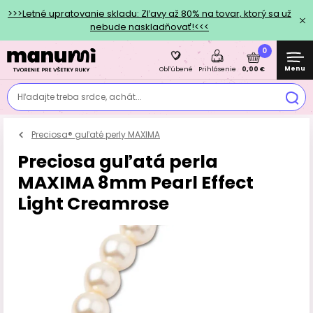
>>>Letné upratovanie skladu: Zľavy až 80% na tovar, ktorý sa už
nebude naskladňovať!<<<
0
Menu
0,00 €
Obľúbené
Prihlásenie
Hľadajte treba srdce, achát...
Preciosa® guľaté perly MAXIMA
Preciosa guľatá perla
MAXIMA 8mm Pearl Effect
Light Creamrose