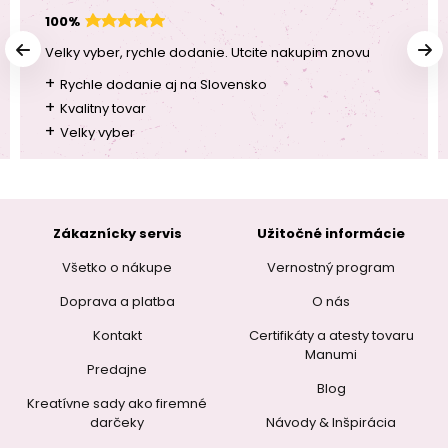
100%
Velky vyber, rychle dodanie. Utcite nakupim znovu
+
Rychle dodanie aj na Slovensko
+
Kvalitny tovar
+
Velky vyber
Zákaznícky servis
Užitočné informácie
Všetko o nákupe
Vernostný program
Doprava a platba
O nás
Kontakt
Certifikáty a atesty tovaru
Manumi
Predajne
Blog
Kreatívne sady ako firemné
darčeky
Návody & Inšpirácia