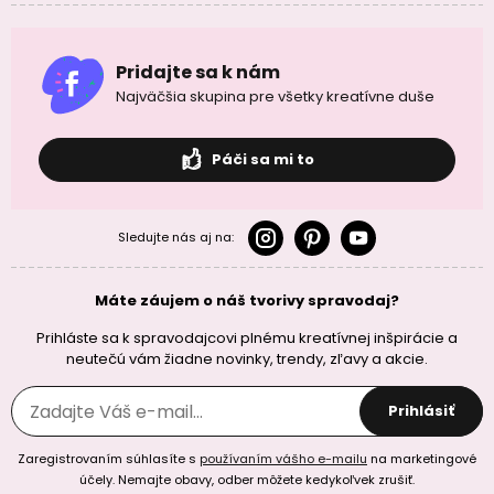
Pridajte sa k nám
Najväčšia skupina pre všetky kreatívne duše
Páči sa mi to
Sledujte nás aj na:
Máte záujem o náš tvorivy spravodaj?
Prihláste sa k spravodajcovi plnému kreatívnej inšpirácie a
neutečú vám žiadne novinky, trendy, zľavy a akcie.
Prihlásiť
Zaregistrovaním súhlasíte s
používaním vášho e-mailu
na marketingové
účely. Nemajte obavy, odber môžete kedykoľvek zrušiť.