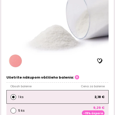
Ušetrite nákupom väčšieho balenia:
Obsah balenie
Cena za balenie
1 ks
2,18 €
9,29 €
5 ks
-15% úspora