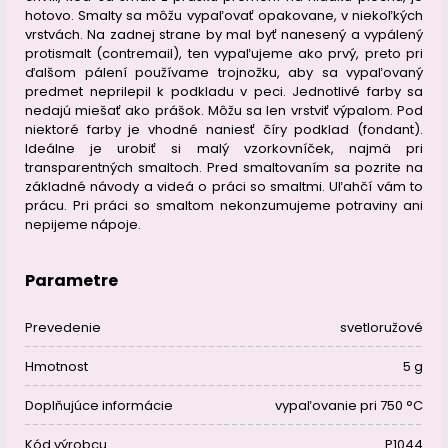
hotovo. Smalty sa môžu vypaľovať opakovane, v niekoľkých
vrstvách. Na zadnej strane by mal byť nanesený a vypálený
protismalt (contremail), ten vypaľujeme ako prvý, preto pri
ďalšom pálení používame trojnožku, aby sa vypaľovaný
predmet neprilepil k podkladu v peci. Jednotlivé farby sa
nedajú miešať ako prášok. Môžu sa len vrstviť výpalom. Pod
niektoré farby je vhodné naniesť číry podklad (fondant).
Ideálne je urobiť si malý vzorkovníček, najmä pri
transparentných smaltoch. Pred smaltovaním sa pozrite na
základné návody a videá o práci so smaltmi. Uľahčí vám to
prácu. Pri práci so smaltom nekonzumujeme potraviny ani
nepijeme nápoje.
Parametre
Prevedenie
svetloružové
Hmotnost
5 g
Doplňujúce informácie
vypaľovanie pri 750 °C
Kód výrobcu
P1044