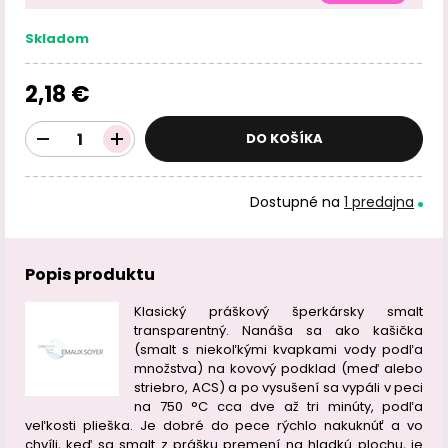
Skladom
2,18 €
DO KOŠÍKA
Dostupné na
1 predajna
Popis produktu
Klasický práškový šperkársky smalt
transparentný. Nanáša sa ako kašička
(smalt s niekoľkými kvapkami vody podľa
množstva) na kovový podklad (meď alebo
striebro, ACS) a po vysušení sa vypáli v peci
na 750 °C cca dve až tri minúty, podľa
veľkosti plieška. Je dobré do pece rýchlo nakuknúť a vo
chvíli, keď sa smalt z prášku premení na hladkú plochu, je