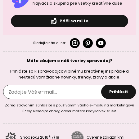
Najväčšia skupina pre všetky kreatívne duše
Páči sa mi to
Sledujte nás aj na:
Máte záujem o náš tvorivy spravodaj?
Prihláste sa k spravodajcovi plnému kreatívnej inšpirácie a
neutečú vám žiadne novinky, trendy, zľavy a akcie.
Prihlásiť
Zaregistrovaním súhlasíte s
používaním vášho e-mailu
na marketingové
účely. Nemajte obavy, odber môžete kedykoľvek zrušiť.
Shop roku 2016/17/18
Overené zákazníkmi