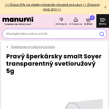
>>>Zľava 10% na všetky minerály vhodné pre Levy <> Zľavový
kód: LEV<<<
0
Menu
0,00 €
Obľúbené
Prihlásenie
Hľadajte treba srdce, achát...
Šperkárske smaltovacie farby
Pravý šperkársky smalt Soyer
transparentný svetloružový
5g