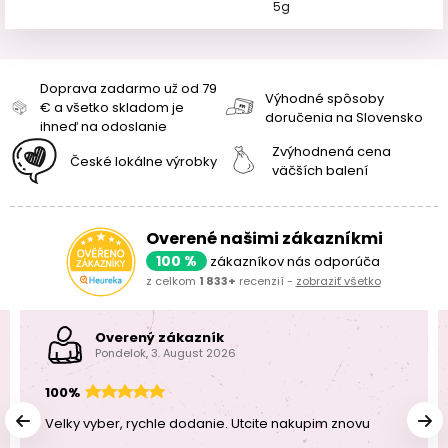
5g
Doprava zadarmo už od 79
Výhodné spôsoby
€ a všetko skladom je
doručenia na Slovensko
ihneď na odoslanie
Zvýhodnená cena
České lokálne výrobky
väčších balení
Overené našimi zákazníkmi
100 %
zákazníkov nás odporúča
z celkom
1 833+
recenzií -
zobraziť všetko
Overený zákazník
Pondelok, 3. August 2026
100%
Velky vyber, rychle dodanie. Utcite nakupim znovu