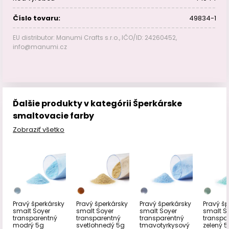
Číslo tovaru:
49834-1
EU distributor: Manumi Crafts s.r.o., IČO/ID: 24260452,
info@manumi.cz
Ďalšie produkty v kategórii Šperkárske
smaltovacie farby
Zobraziť všetko
Pravý šperkársky
Pravý šperkársky
Pravý šperkársky
Pravý šp
smalt Soyer
smalt Soyer
smalt Soyer
smalt S
transparentný
transparentný
transparentný
transpa
modrý 5g
svetlohnedý 5g
tmavotyrkysový
zelený 