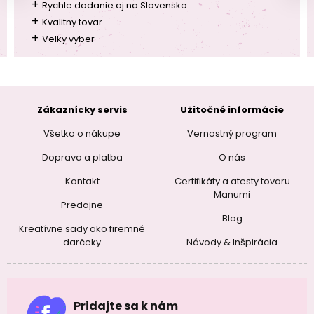
+
Rychle dodanie aj na Slovensko
+
Kvalitny tovar
+
Velky vyber
Zákaznícky servis
Užitočné informácie
Všetko o nákupe
Vernostný program
Doprava a platba
O nás
Kontakt
Certifikáty a atesty tovaru
Manumi
Predajne
Blog
Kreatívne sady ako firemné
darčeky
Návody & Inšpirácia
Pridajte sa k nám