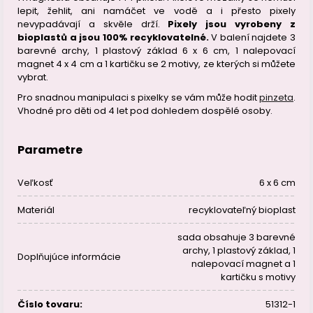
lepit, žehlit, ani namáčet ve vodě a i přesto pixely
nevypadávají a skvěle drží.
Pixely jsou vyrobeny z
bioplastů a jsou 100% recyklovatelné.
V balení najdete 3
barevné archy, 1 plastový základ 6 x 6 cm, 1 nalepovací
magnet 4 x 4 cm a 1 kartičku se 2 motivy, ze kterých si můžete
vybrat.
Pro snadnou manipulaci s pixelky se vám může hodit
pinzeta
.
Vhodné pro děti od 4 let pod dohledem dospělé osoby.
Parametre
Veľkosť
6 x 6 cm
Materiál
recyklovateľný bioplast
sada obsahuje 3 barevné
archy, 1 plastový základ, 1
Doplňujúce informácie
nalepovací magnet a 1
kartičku s motivy
Číslo tovaru:
51312-1