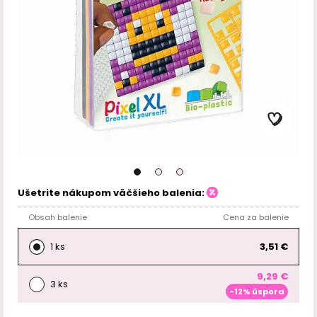
Ušetrite nákupom väčšieho balenia:
Obsah balenie
Cena za balenie
1 ks
3,51 €
9,29 €
3 ks
-12% úspora