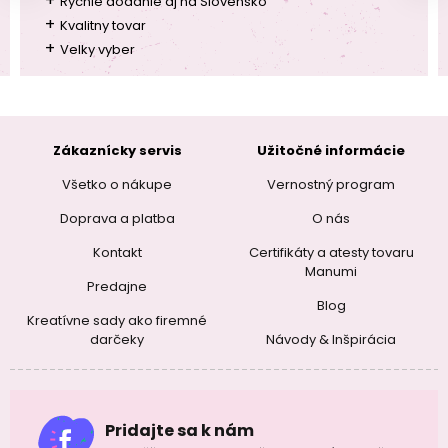
+
Rychle dodanie aj na Slovensko
+
Kvalitny tovar
+
Velky vyber
Zákaznícky servis
Užitočné informácie
Všetko o nákupe
Vernostný program
Doprava a platba
O nás
Kontakt
Certifikáty a atesty tovaru
Manumi
Predajne
Blog
Kreatívne sady ako firemné
darčeky
Návody & Inšpirácia
Pridajte sa k nám