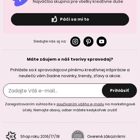
Najväčšia skupina pre všetky kreatívne duše
Páči sa mi to
Sledujte nás aj na:
Máte záujem o náš tvorivy spravodaj?
Prihláste sa k spravodajcovi plnému kreatívnej inšpirácie a
neutečú vám žiadne novinky, trendy, zľavy a akcie.
Prihlásiť
Zaregistrovaním súhlasíte s
používaním vášho e-mailu
na marketingové
účely. Nemajte obavy, odber môžete kedykoľvek zrušiť.
Shop roku 2016/17/18
Overené zákazníkmi