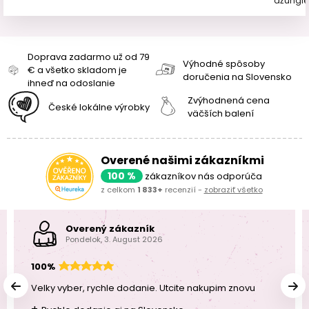
džungle
Doprava zadarmo už od 79
Výhodné spôsoby
€ a všetko skladom je
doručenia na Slovensko
ihneď na odoslanie
Zvýhodnená cena
České lokálne výrobky
väčších balení
Overené našimi zákazníkmi
100 %
zákazníkov nás odporúča
z celkom
1 833+
recenzií -
zobraziť všetko
Overený zákazník
Pondelok, 3. August 2026
100%
Velky vyber, rychle dodanie. Utcite nakupim znovu