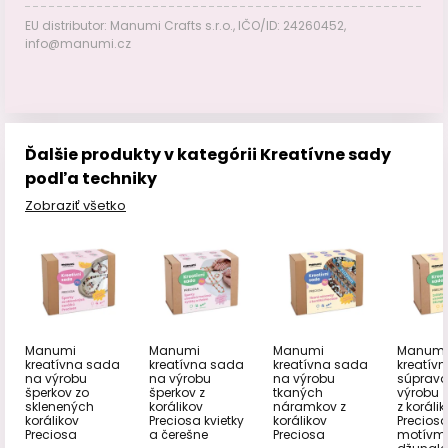
EU distributor: Manumi Crafts s.r.o., IČO/ID: 24260452,
info@manumi.cz
Ďalšie produkty v kategórii Kreatívne sady
podľa techniky
Zobraziť všetko
Manumi
Manumi
Manumi
Manumi
kreatívna sada
kreatívna sada
kreatívna sada
kreatív
na výrobu
na výrobu
na výrobu
súprava
šperkov zo
šperkov z
tkaných
výrobu z
sklenených
korálikov
náramkov z
z koráli
korálikov
Preciosa kvietky
korálikov
Preciosa
Preciosa
a čerešne
Preciosa
motívm