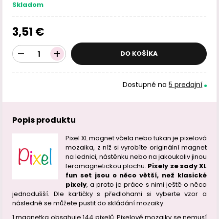
Skladom
3,51 €
DO KOŠÍKA
Dostupné na
5 predajní
Popis produktu
Pixel XL magnet včela nebo tukan je pixelová
mozaika, z níž si vyrobíte originální magnet
na lednici, nástěnku nebo na jakoukoliv jinou
feromagnetickou plochu.
Pixely ze sady XL
fun set jsou o něco větší, než klasické
pixely
, a proto je práce s nimi ještě o něco
jednodušší. Dle kartičky s předlohami si vyberte vzor a
následně se můžete pustit do skládání mozaiky.
1 magnetka obsahuje 144 pixelů. Pixelové mozaiky se nemusí