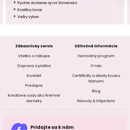
+
Rychle dodanie aj na Slovensko
+
Kvalitny tovar
+
Velky vyber
Zákaznícky servis
Užitočné informácie
Všetko o nákupe
Vernostný program
Doprava a platba
O nás
Kontakt
Certifikáty a atesty tovaru
Manumi
Predajne
Blog
Kreatívne sady ako firemné
darčeky
Návody & Inšpirácia
Pridajte sa k nám