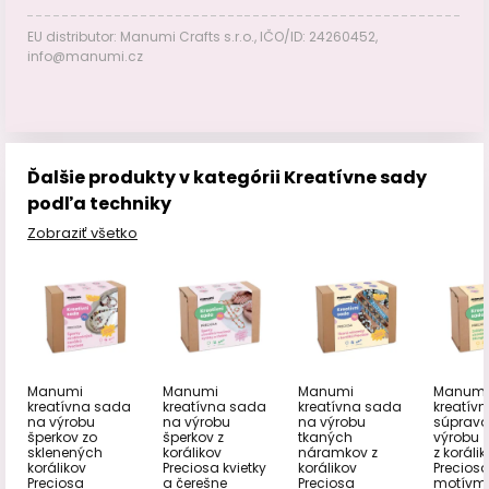
EU distributor: Manumi Crafts s.r.o., IČO/ID: 24260452,
info@manumi.cz
Ďalšie produkty v kategórii Kreatívne sady
podľa techniky
Zobraziť všetko
Manumi
Manumi
Manumi
Manumi
kreatívna sada
kreatívna sada
kreatívna sada
kreatív
na výrobu
na výrobu
na výrobu
súprava
šperkov zo
šperkov z
tkaných
výrobu z
sklenených
korálikov
náramkov z
z koráli
korálikov
Preciosa kvietky
korálikov
Preciosa
Preciosa
a čerešne
Preciosa
motívm