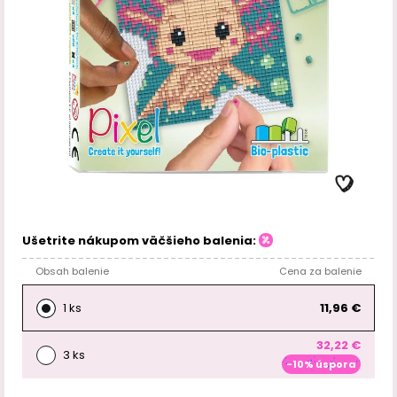
Ušetrite nákupom väčšieho balenia:
Obsah balenie
Cena za balenie
1 ks
11,96 €
32,22 €
3 ks
-10% úspora