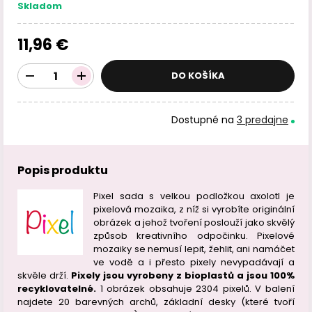
Skladom
11,96 €
DO KOŠÍKA
Dostupné na
3 predajne
Popis produktu
Pixel sada s velkou podložkou axolotl je
pixelová mozaika, z níž si vyrobíte originální
obrázek a jehož tvoření poslouží jako skvělý
způsob kreativního odpočinku. Pixelové
mozaiky se nemusí lepit, žehlit, ani namáčet
ve vodě a i přesto pixely nevypadávají a
skvěle drží.
Pixely jsou vyrobeny z bioplastů a jsou 100%
recyklovatelné.
1 obrázek obsahuje 2304 pixelů. V balení
najdete 20 barevných archů, základní desky (které tvoří