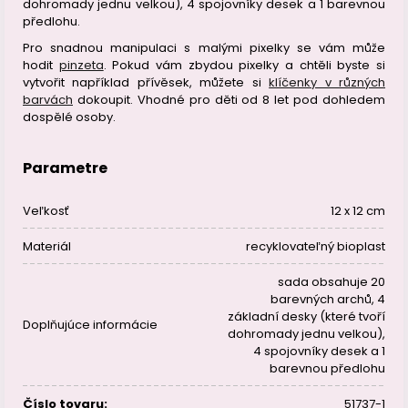
dohromady jednu velkou), 4 spojovníky desek a 1 barevnou
předlohu.
Pro snadnou manipulaci s malými pixelky se vám může
hodit
pinzeta
. Pokud vám zbydou pixelky a chtěli byste si
vytvořit například přívěsek, můžete si
klíčenky v různých
barvách
dokoupit. Vhodné pro děti od 8 let pod dohledem
dospělé osoby.
Parametre
Veľkosť
12 x 12 cm
Materiál
recyklovateľný bioplast
sada obsahuje 20
barevných archů, 4
základní desky (které tvoří
Doplňujúce informácie
dohromady jednu velkou),
4 spojovníky desek a 1
barevnou předlohu
Číslo tovaru:
51737-1