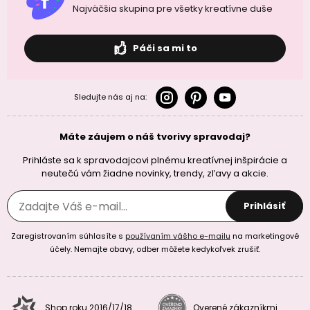
Najväčšia skupina pre všetky kreatívne duše
Páči sa mi to
Sledujte nás aj na:
Máte záujem o náš tvorivy spravodaj?
Prihláste sa k spravodajcovi plnému kreatívnej inšpirácie a
neutečú vám žiadne novinky, trendy, zľavy a akcie.
Prihlásiť
Zaregistrovaním súhlasíte s
používaním vášho e-mailu
na marketingové
účely. Nemajte obavy, odber môžete kedykoľvek zrušiť.
Shop roku 2016/17/18
Overené zákazníkmi