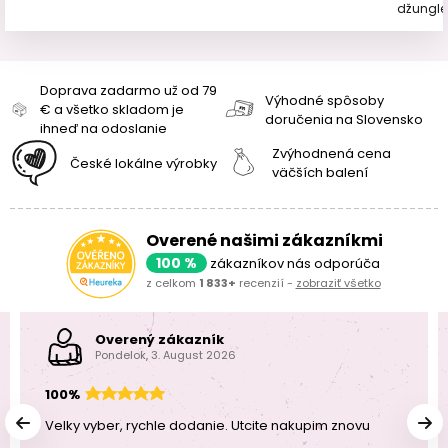
džungle
Doprava zadarmo už od 79
Výhodné spôsoby
€ a všetko skladom je
doručenia na Slovensko
ihneď na odoslanie
Zvýhodnená cena
České lokálne výrobky
väčších balení
Overené našimi zákazníkmi
100 %
zákazníkov nás odporúča
z celkom
1 833+
recenzií -
zobraziť všetko
Overený zákazník
Pondelok, 3. August 2026
100%
Velky vyber, rychle dodanie. Utcite nakupim znovu