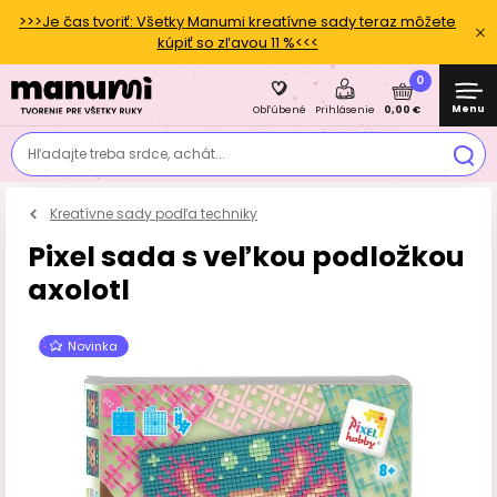
>>>Je čas tvoriť: Všetky Manumi kreatívne sady teraz môžete
kúpiť so zľavou 11 %<<<
0
Menu
0,00 €
Obľúbené
Prihlásenie
Hľadajte treba srdce, achát...
Kreatívne sady podľa techniky
Pixel sada s veľkou podložkou
axolotl
Novinka