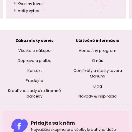
+
Kvalitny tovar
+
Velky vyber
Zákaznícky servis
Užitočné informácie
Všetko o nákupe
Vernostný program
Doprava a platba
O nás
Kontakt
Certifikáty a atesty tovaru
Manumi
Predajne
Blog
Kreatívne sady ako firemné
darčeky
Návody & Inšpirácia
Pridajte sa k nám
Najväčšia skupina pre všetky kreatívne duše