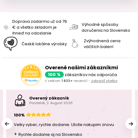
Doprava zadarmo už od 79
Výhodné spôsoby
€ a všetko skladom je
doručenia na Slovensko
ihneď na odoslanie
Zvýhodnená cena
České lokálne výrobky
väčších balení
Overené našimi zákazníkmi
100 %
zákazníkov nás odporúča
z celkom
1 833+
recenzií -
zobraziť všetko
Overený zákazník
Pondelok, 3. August 2026
100%
Velky vyber, rychle dodanie. Utcite nakupim znovu
+
Rychle dodanie aj na Slovensko