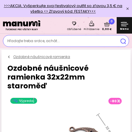
>>>AKCIA: Vyšperkujte svoj festivalový outfit so zľavou 3,5 € na
všetko <> Zľavový kód: FESTAKY<<<
0
Menu
0,00 €
Obľúbené
Prihlásenie
Hľadajte treba srdce, achát...
Ozdobné náušnicové ramienka
Ozdobné náušnicové
ramienka 32x22mm
staroměď
Výpredaj
-80