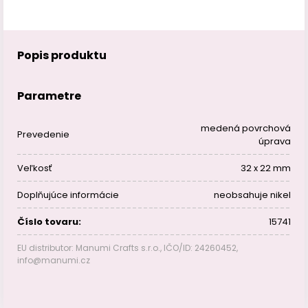
Popis produktu
Parametre
medená povrchová
Prevedenie
úprava
Veľkosť
32 x 22 mm
Doplňujúce informácie
neobsahuje nikel
Číslo tovaru:
15741
EU distributor: Manumi Crafts s.r.o., IČO/ID: 24260452,
info@manumi.cz