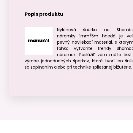
Popis produktu
Nylónová šnúrka na Shambal
náramky 1mm/5m hnedá je veľ
pevný navliekací materiál, s ktorým
ľahko vytvoríte trendy Shamba
náramok. Poslúžiť vám môže tiež 
výrobe jednoduchých šperkov, ktoré tvorí len šnú
so zapínaním alebo pri technike splietanej bižutérie.