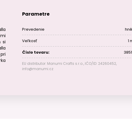
Parametre
la
Prevedenie
hn
mi
Veľkosť
1
 si
lla
Číslo tovaru:
3851
pri
rka
EU distributor: Manumi Crafts s.r.o., IČO/ID: 24260452,
info@manumi.cz