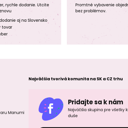
er, rychle dodanie. Utcite
Promtné vybavenie objed
znovu
bez problémov.
dodanie aj na Slovensko
y tovar
yber
Najväčšia tvorivá komunita na SK a CZ trhu
Pridajte sa k nám
Najväčšia skupina pre všetky 
ovaru Manumi
duše