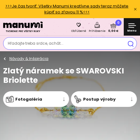
>>>Je čas tvoriť: Všetky Manumi kreatívne sady teraz môžete
kúpiť so zľavou 11 %<<<
0
Menu
0,00 €
Obľúbené
Prihlásenie
Hľadajte treba srdce, achát...
Návody & Inšpirácia
Zlatý náramek se SWAROVSKI
Briolette
Fotogaléria
Postup výroby