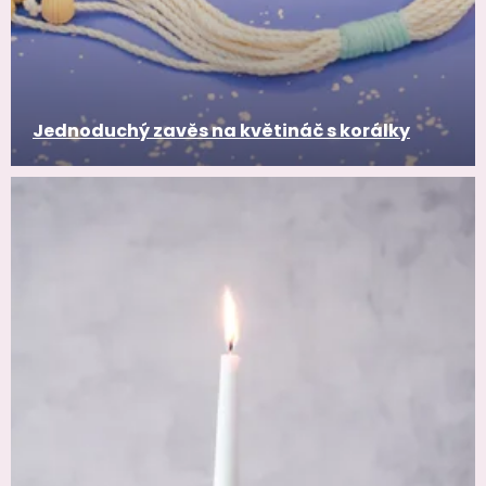
Jednoduchý zavěs na květináč s korálky