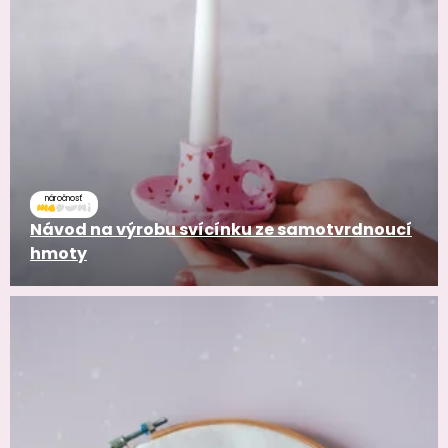
náročnosť
Návod na výrobu svícínku ze samotvrdnoucí
hmoty