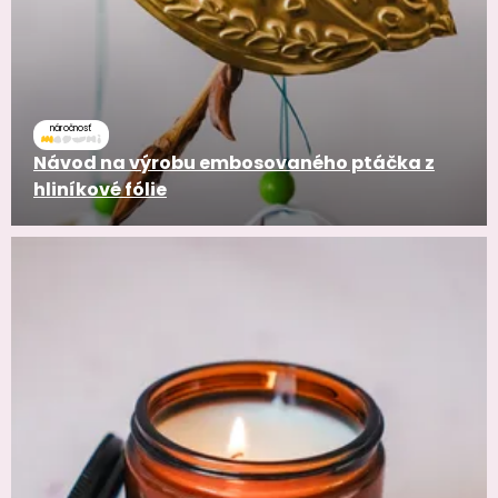
náročnosť
Návod na výrobu embosovaného ptáčka z
hliníkové fólie