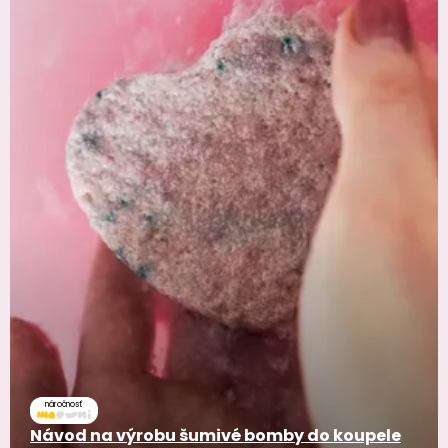
náročnosť
Návod na výrobu šumivé bomby do koupele