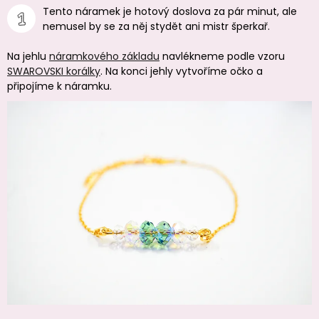
Tento náramek je hotový doslova za pár minut, ale
nemusel by se za něj stydět ani mistr šperkař.
Na jehlu
náramkového základu
navlékneme podle vzoru
SWAROVSKI korálky
. Na konci jehly vytvoříme očko a
připojíme k náramku.