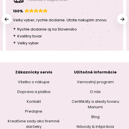
100%
Velky vyber, rychle dodanie. Utcite nakupim znovu
+
Rychle dodanie aj na Slovensko
+
Kvalitny tovar
+
Velky vyber
Zákaznícky servis
Užitočné informácie
Všetko o nákupe
Vernostný program
Doprava a platba
O nás
Kontakt
Certifikáty a atesty tovaru
Manumi
Predajne
Blog
Kreatívne sady ako firemné
darčeky
Návody & Inšpirácia