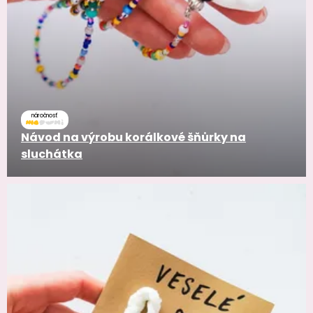
náročnosť
Návod na výrobu korálkové šňůrky na
sluchátka