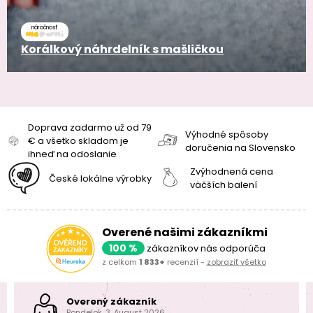
náročnosť
Korálkový náhrdelník s mašličkou
Doprava zadarmo už od 79
Výhodné spôsoby
€ a všetko skladom je
doručenia na Slovensko
ihneď na odoslanie
Zvýhodnená cena
České lokálne výrobky
väčších balení
Overené našimi zákazníkmi
100 %
zákazníkov nás odporúča
z celkom
1 833+
recenzií -
zobraziť všetko
Overený zákazník
Pondelok, 3. August 2026