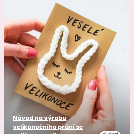
Návod na výrobu
velikonočního přání se
náročnosť