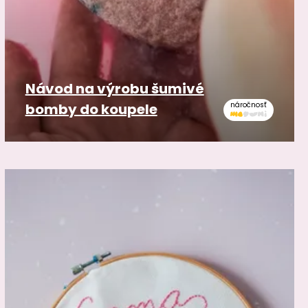
Návod na výrobu šumivé
bomby do koupele
náročnosť