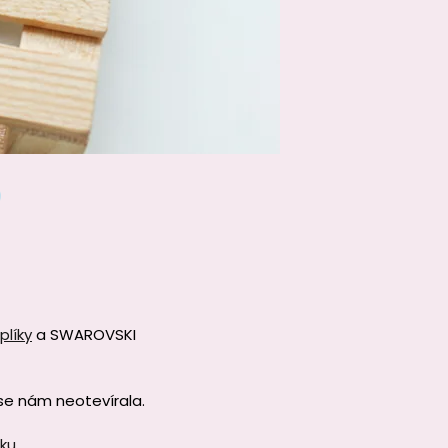
plíky
a SWAROVSKI
se nám neotevírala.
žku
.