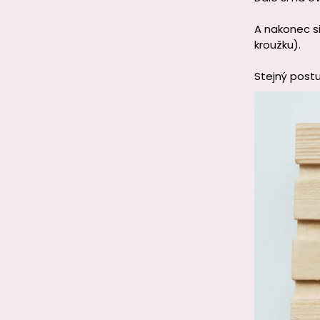
A nakonec s
kroužku).
Stejný post