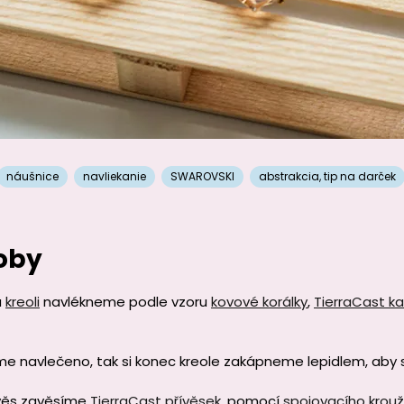
náušnice
navliekanie
SWAROVSKI
abstrakcia
,
tip na darček
oby
a
kreoli
navlékneme podle vzoru
kovové korálky
,
TierraCast ka
e navlečeno, tak si konec kreole zakápneme lepidlem, aby 
ověs zavěsíme
TierraCast přívěsek
, pomocí
spojovacího krou