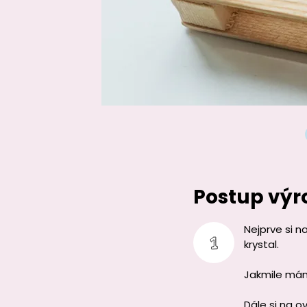
Postup výr
Nejprve si n
krystal.
Jakmile mám
Dále si na 