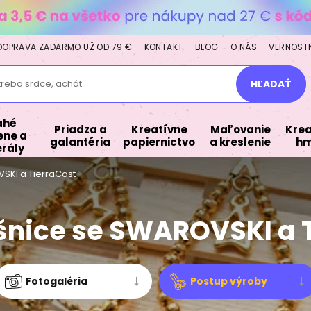
DOPRAVA ZADARMO UŽ OD 79 €
KONTAKT
BLOG
O NÁS
VERNOST
treba srdce, achát...
HĽADAŤ
ahé
Priadza a
Kreatívne
Maľovanie
Krea
ne a
galantéria
papiernictvo
a kreslenie
hm
rály
SKI a TierraCast
šnice se SWAROVSKI a 
Fotogaléria
Postup výroby