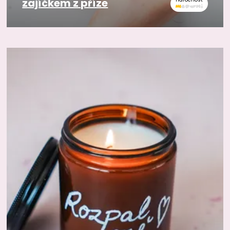
zajíčkem z příze