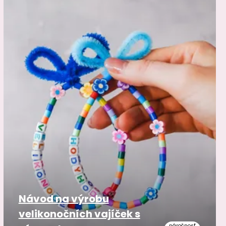
Návod na výrobu
velikonočních vajíček s
náročnosť