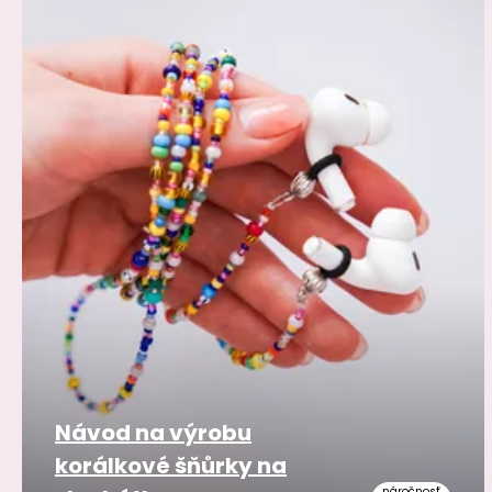
Návod na výrobu
korálkové šňůrky na
náročnosť