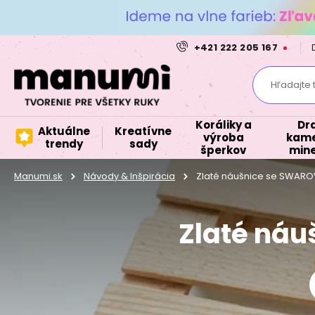
+421 222 205 167
Hľadajte 
Koráliky a
Dr
Aktuálne
Kreatívne
výroba
kame
trendy
sady
šperkov
mine
Manumi.sk
Návody & Inšpirácia
Zlaté náušnice se SWAROV
Zlaté náu