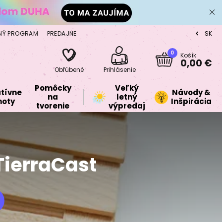
NÝ PROGRAM
PREDAJNE
SK
CZ
0
Košík
0,00 €
Obľúbené
Prihlásenie
Pomôcky
Veľký
tívne
Návody &
na
letný
oty
Inšpirácia
tvorenie
výpredaj
TierraCast