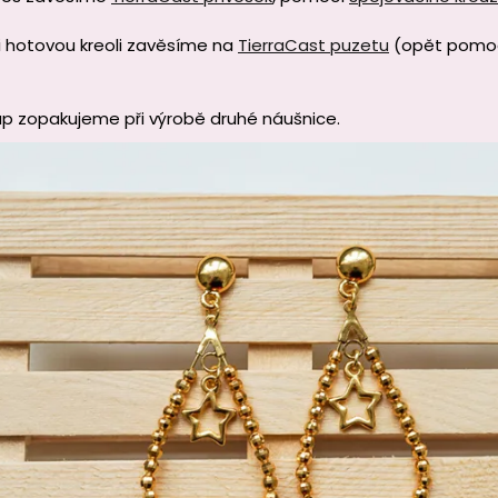
i hotovou kreoli zavěsíme na
TierraCast puzetu
(opět pomoc
up zopakujeme při výrobě druhé náušnice.