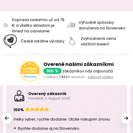
Doprava zadarmo už od 79
Výhodné spôsoby
€ a všetko skladom je
doručenia na Slovensko
ihneď na odoslanie
Zvýhodnená cena
České lokálne výrobky
väčších balení
Overené našimi zákazníkmi
100 %
zákazníkov nás odporúča
z celkom
1 833+
recenzií -
zobraziť všetko
Overený zákazník
Pondelok, 3. August 2026
100%
Velky vyber, rychle dodanie. Utcite nakupim znovu
+
Rychle dodanie aj na Slovensko