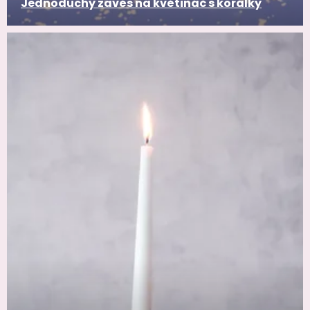
Jednoduchý zavěs na květináč s korálky