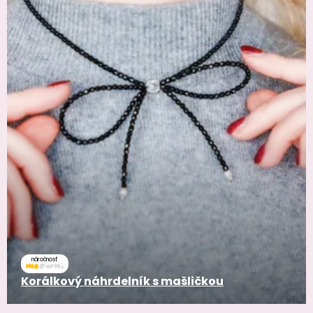
náročnosť
Korálkový náhrdelník s mašličkou