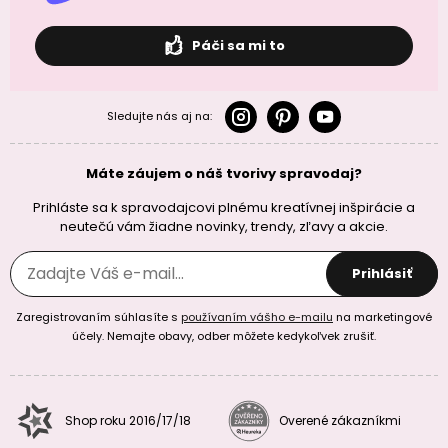
Páči sa mi to
Sledujte nás aj na:
Máte záujem o náš tvorivy spravodaj?
Prihláste sa k spravodajcovi plnému kreatívnej inšpirácie a
neutečú vám žiadne novinky, trendy, zľavy a akcie.
Prihlásiť
Zaregistrovaním súhlasíte s
používaním vášho e-mailu
na marketingové
účely. Nemajte obavy, odber môžete kedykoľvek zrušiť.
Shop roku 2016/17/18
Overené zákazníkmi