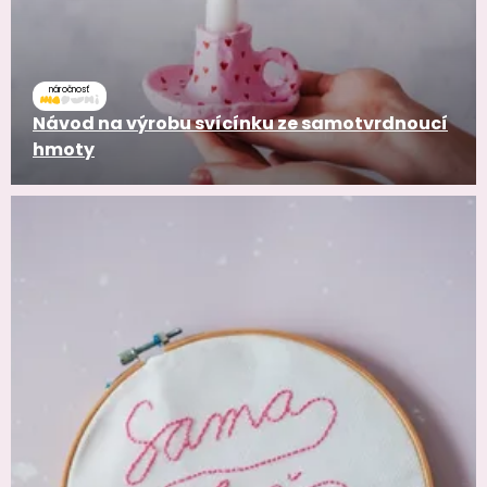
náročnosť
Návod na výrobu svícínku ze samotvrdnoucí
hmoty