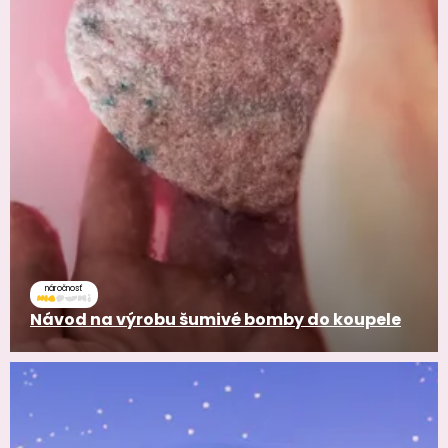
náročnosť
Návod na výrobu šumivé bomby do koupele