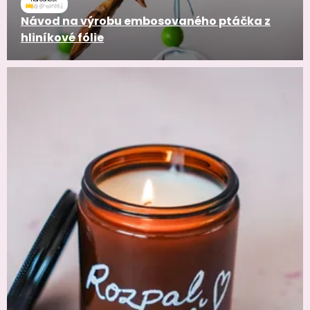
Návod na výrobu embosovaného ptáčka z
hliníkové fólie