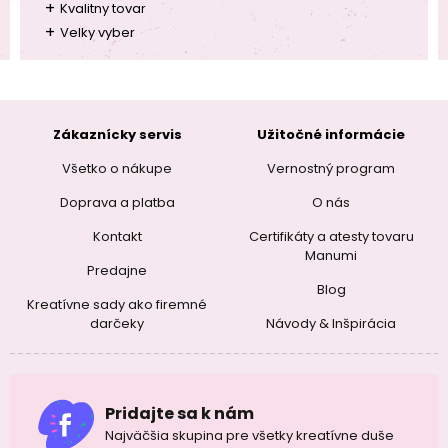
+
Kvalitny tovar
+
Velky vyber
Zákaznícky servis
Užitočné informácie
Všetko o nákupe
Vernostný program
Doprava a platba
O nás
Kontakt
Certifikáty a atesty tovaru
Manumi
Predajne
Blog
Kreatívne sady ako firemné
darčeky
Návody & Inšpirácia
Pridajte sa k nám
Najväčšia skupina pre všetky kreatívne duše