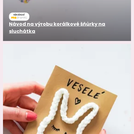
náročnosť
Návod na výrobu korálkové šňůrky na
sluchátka