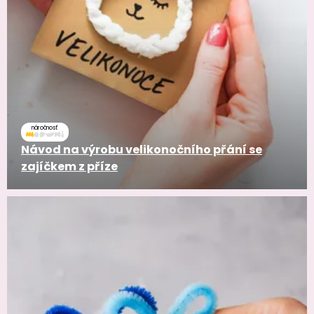
náročnosť
Návod na výrobu velikonočního přání se
zajíčkem z příze