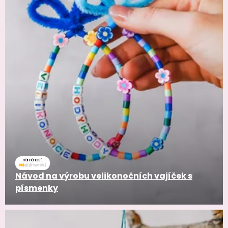
náročnosť
Návod na výrobu velikonočních vajíček s
písmenky