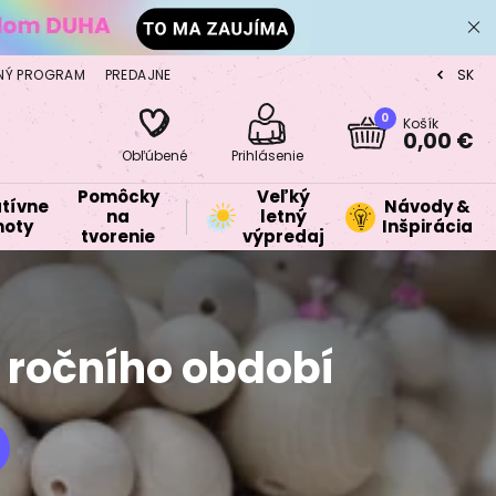
NÝ PROGRAM
PREDAJNE
SK
CZ
0
Košík
0,00 €
Obľúbené
Prihlásenie
Pomôcky
Veľký
tívne
Návody &
na
letný
oty
Inšpirácia
tvorenie
výpredaj
e ročního období