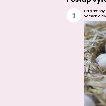
Na slaměný z
větších a me