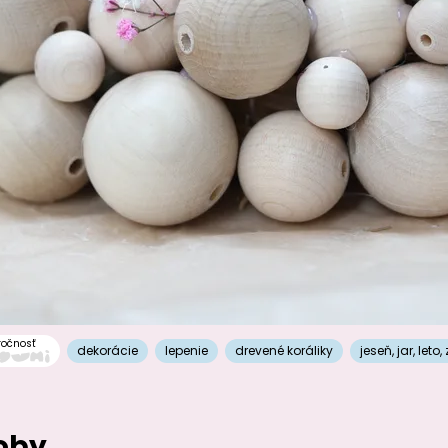
ročnosť
dekorácie
lepenie
drevené koráliky
jeseň
,
jar
,
leto
,
oby