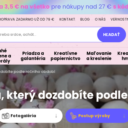
DOPRAVA ZADARMO UŽ OD 79 €
KONTAKT
BLOG
O NÁS
VERNOST
treba srdce, achát...
HĽADAŤ
ahé
Priadza a
Kreatívne
Maľovanie
Krea
ne a
galantéria
papiernictvo
a kreslenie
hm
rály
ozdobíte podle ročního období
, který dozdobíte podl
Fotogaléria
Postup výroby