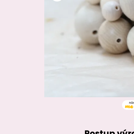
ná
Postup výr