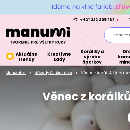
+421 222 205 167
Hľadajte 
Koráliky a
Dr
Aktuálne
Kreatívne
výroba
kame
trendy
sady
šperkov
mine
Manumi.sk
Návody & Inšpirácia
Věnec z korálků, který d
Věnec z korálků