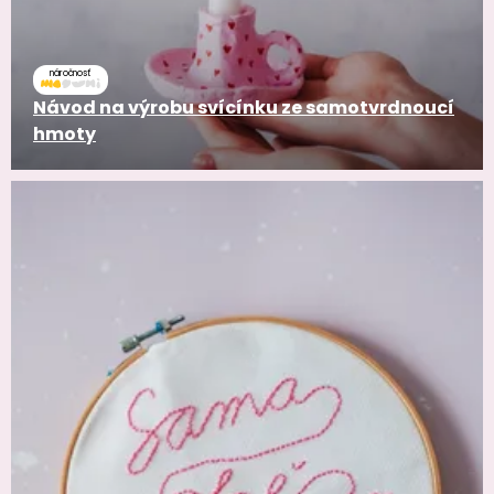
náročnosť
Návod na výrobu svícínku ze samotvrdnoucí
hmoty