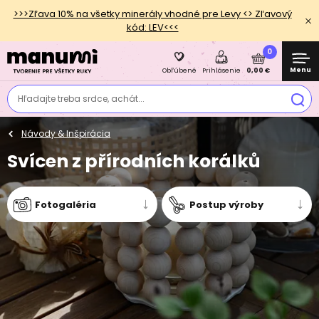
>>>Zľava 10% na všetky minerály vhodné pre Levy <> Zľavový
kód: LEV<<<
0
Menu
0,00 €
Obľúbené
Prihlásenie
Hľadajte treba srdce, achát...
Návody & Inšpirácia
Svícen z přírodních korálků
Fotogaléria
Postup výroby