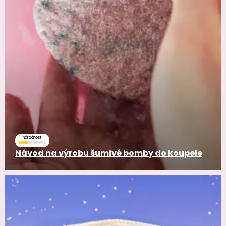
náročnosť
Návod na výrobu šumivé bomby do koupele