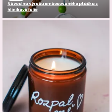
Návod na výrobu embosovaného ptáčka z
hliníkové fólie