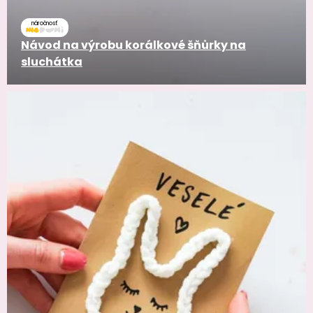
náročnosť
Návod na výrobu korálkové šňůrky na
sluchátka