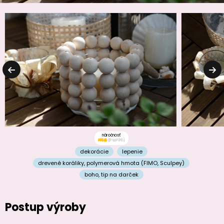
náročnosť
dekorácie
lepenie
drevené koráliky
,
polymerová hmota (FIMO, Sculpey)
boho
,
tip na darček
Postup výroby