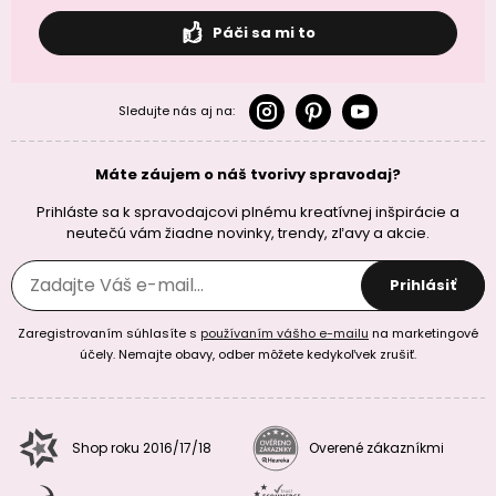
Páči sa mi to
Sledujte nás aj na:
Máte záujem o náš tvorivy spravodaj?
Prihláste sa k spravodajcovi plnému kreatívnej inšpirácie a
neutečú vám žiadne novinky, trendy, zľavy a akcie.
Prihlásiť
Zaregistrovaním súhlasíte s
používaním vášho e-mailu
na marketingové
účely. Nemajte obavy, odber môžete kedykoľvek zrušiť.
Shop roku 2016/17/18
Overené zákazníkmi