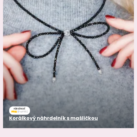
náročnosť
Korálkový náhrdelník s mašličkou