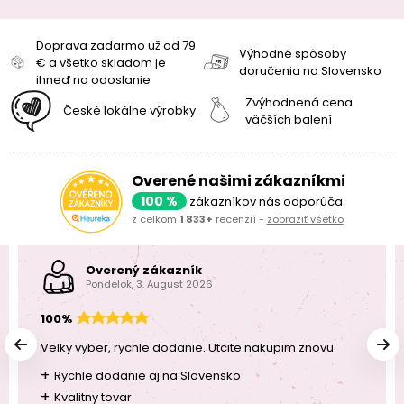
Doprava zadarmo už od 79
Výhodné spôsoby
€ a všetko skladom je
doručenia na Slovensko
ihneď na odoslanie
Zvýhodnená cena
České lokálne výrobky
väčších balení
Overené našimi zákazníkmi
100 %
zákazníkov nás odporúča
z celkom
1 833+
recenzií -
zobraziť všetko
Overený zákazník
Pondelok, 3. August 2026
100%
Velky vyber, rychle dodanie. Utcite nakupim znovu
+
Rychle dodanie aj na Slovensko
+
Kvalitny tovar