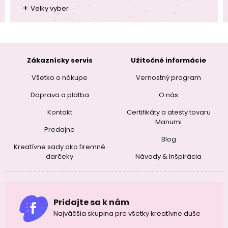
+
Velky vyber
Zákaznícky servis
Užitočné informácie
Všetko o nákupe
Vernostný program
Doprava a platba
O nás
Kontakt
Certifikáty a atesty tovaru
Manumi
Predajne
Blog
Kreatívne sady ako firemné
darčeky
Návody & Inšpirácia
Pridajte sa k nám
Najväčšia skupina pre všetky kreatívne duše