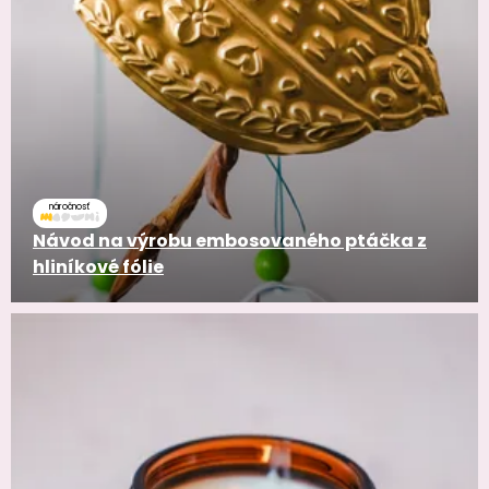
náročnosť
Návod na výrobu embosovaného ptáčka z
hliníkové fólie