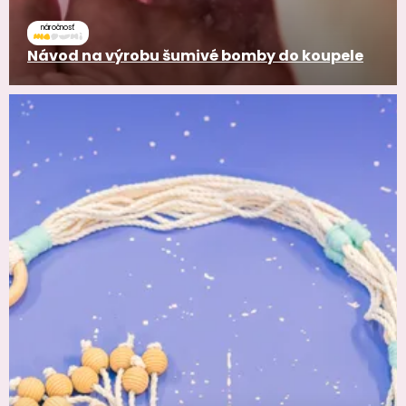
náročnosť
Návod na výrobu šumivé bomby do koupele