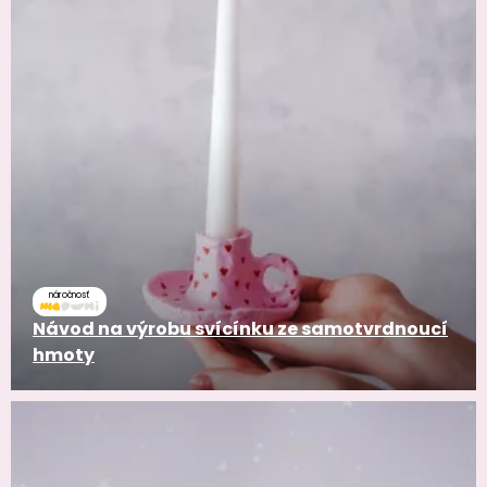
náročnosť
Návod na výrobu svícínku ze samotvrdnoucí
hmoty