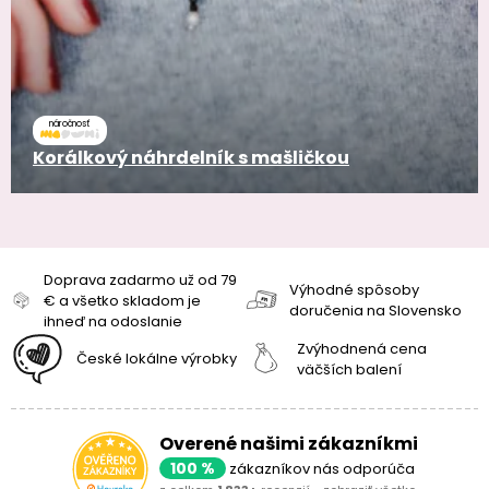
náročnosť
Korálkový náhrdelník s mašličkou
Doprava zadarmo už od 79
Výhodné spôsoby
€ a všetko skladom je
doručenia na Slovensko
ihneď na odoslanie
Zvýhodnená cena
České lokálne výrobky
väčších balení
Overené našimi zákazníkmi
100 %
zákazníkov nás odporúča