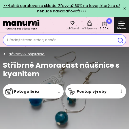
>>>Letné upratovanie skladu: Zľavy až 80% na tovar, ktorý sa už
nebude naskladňovať!<<<
0
Menu
0,00 €
Obľúbené
Prihlásenie
Hľadajte treba srdce, achát...
Návody & Inšpirácia
Stříbrné Amoracast náušnice s
kyanitem
Fotogaléria
Postup výroby