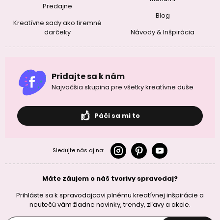
Predajne
Blog
Kreatívne sady ako firemné
darčeky
Návody & Inšpirácia
Pridajte sa k nám
Najväčšia skupina pre všetky kreatívne duše
Páči sa mi to
Sledujte nás aj na:
Máte záujem o náš tvorivy spravodaj?
Prihláste sa k spravodajcovi plnému kreatívnej inšpirácie a
neutečú vám žiadne novinky, trendy, zľavy a akcie.