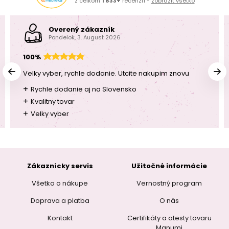
z celkom
1 833+
recenzií -
zobraziť všetko
Overený zákazník
Pondelok, 3. August 2026
100%
Velky vyber, rychle dodanie. Utcite nakupim znovu
+
Rychle dodanie aj na Slovensko
+
Kvalitny tovar
+
Velky vyber
Zákaznícky servis
Užitočné informácie
Všetko o nákupe
Vernostný program
Doprava a platba
O nás
Kontakt
Certifikáty a atesty tovaru
Manumi