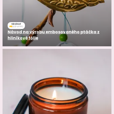
náročnosť
Návod na výrobu embosovaného ptáčka z
hliníkové fólie