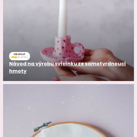
náročnosť
Návod na výrobu svícínku ze samotvrdnoucí
hmoty