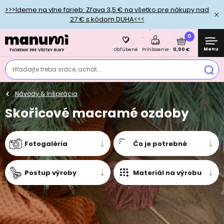
>>>Ideme na vlne farieb: Zľava 3,5 € na všetko pre nákupy nad
27 € s kódom DUHA<<<
0
Menu
0,00 €
Obľúbené
Prihlásenie
Hľadajte treba srdce, achát...
Návody & Inšpirácia
Skořicové macramé ozdoby
Fotogaléria
Čo je potrebné
Postup výroby
Materiál na výrobu