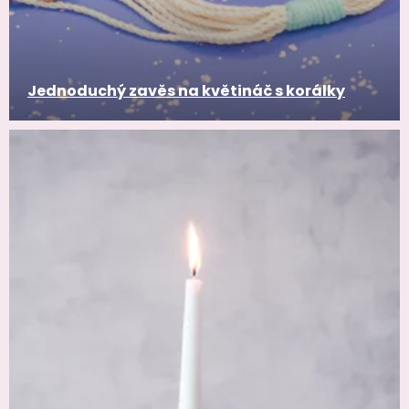
Jednoduchý zavěs na květináč s korálky