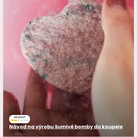
náročnosť
Návod na výrobu šumivé bomby do koupele