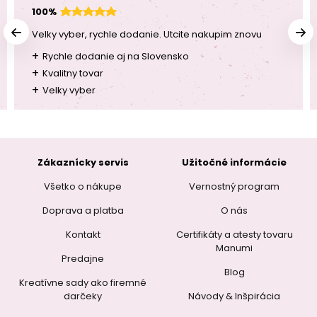
100%
Velky vyber, rychle dodanie. Utcite nakupim znovu
+
Rychle dodanie aj na Slovensko
+
Kvalitny tovar
+
Velky vyber
Zákaznícky servis
Užitočné informácie
Všetko o nákupe
Vernostný program
Doprava a platba
O nás
Kontakt
Certifikáty a atesty tovaru
Manumi
Predajne
Blog
Kreatívne sady ako firemné
darčeky
Návody & Inšpirácia