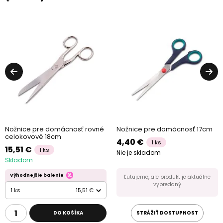
Nožnice pre domácnosť rovné
Nožnice pre domácnosť 17cm
celokovové 18cm
4,40 €
1 ks
15,51 €
1 ks
Nie je skladom
Skladom
Výhodnejšie balenie
Ľutujeme, ale produkt je aktuálne
vypredaný
1 ks
15,51 €
DO KOŠÍKA
STRÁŽIŤ DOSTUPNOST