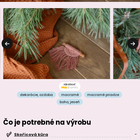
náročnosť
dekorácie
,
ozdoba
macramé
macramé priadze
boho
,
jeseň
Čo je potrebné na výrobu
-
Skořicová kůra