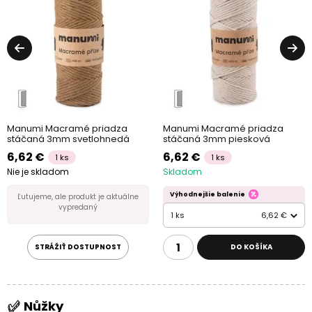
Manumi Macramé priadza
Manumi Macramé priadza
stáčaná 3mm svetlohnedá
stáčaná 3mm piesková
6,62 €
6,62 €
1 ks
1 ks
Nie je skladom
Skladom
Výhodnejšie balenie
Ľutujeme, ale produkt je aktuálne
vypredaný
1 ks
6,62 €
STRÁŽIŤ DOSTUPNOST
DO KOŠÍKA
Nůžky