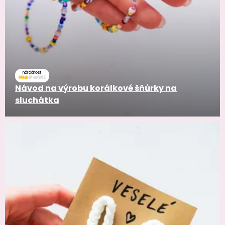
náročnosť
Návod na výrobu korálkové šňůrky na
sluchátka