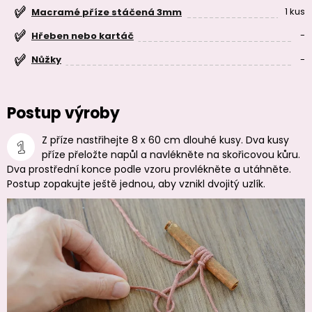
1 kus
Macramé příze stáčená 3mm
-
Hřeben nebo kartáč
-
Nůžky
Postup výroby
Z příze nastřihejte 8 x 60 cm dlouhé kusy. Dva kusy
příze přeložte napůl a navlékněte na skořicovou kůru.
Dva prostřední konce podle vzoru provlékněte a utáhněte.
Postup zopakujte ještě jednou, aby vznikl dvojitý uzlík.