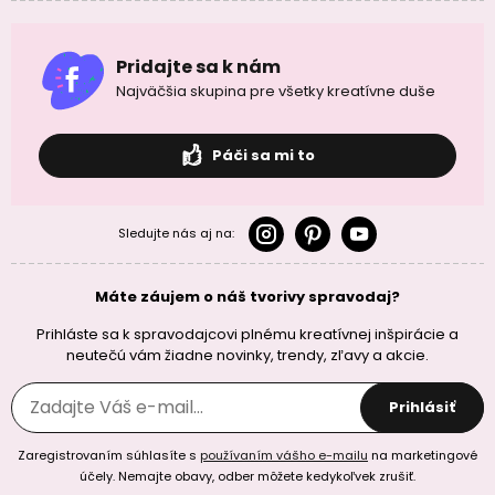
Pridajte sa k nám
Najväčšia skupina pre všetky kreatívne duše
Páči sa mi to
Sledujte nás aj na:
Máte záujem o náš tvorivy spravodaj?
Prihláste sa k spravodajcovi plnému kreatívnej inšpirácie a
neutečú vám žiadne novinky, trendy, zľavy a akcie.
Prihlásiť
Zaregistrovaním súhlasíte s
používaním vášho e-mailu
na marketingové
účely. Nemajte obavy, odber môžete kedykoľvek zrušiť.