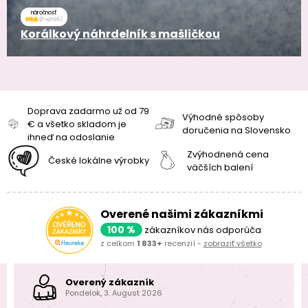
náročnosť
Korálkový náhrdelník s mašličkou
Doprava zadarmo už od 79
Výhodné spôsoby
€ a všetko skladom je
doručenia na Slovensko
ihneď na odoslanie
Zvýhodnená cena
České lokálne výrobky
väčších balení
Overené našimi zákazníkmi
100 %
zákazníkov nás odporúča
z celkom
1 833+
recenzií -
zobraziť všetko
Overený zákazník
Pondelok, 3. August 2026