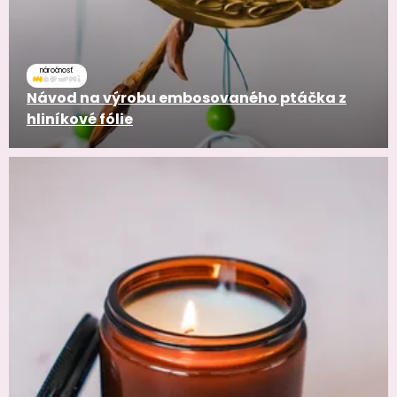
náročnosť
Návod na výrobu embosovaného ptáčka z
hliníkové fólie