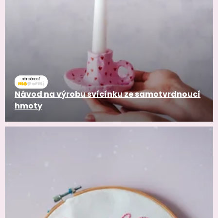
náročnosť
Návod na výrobu svícínku ze samotvrdnoucí
hmoty