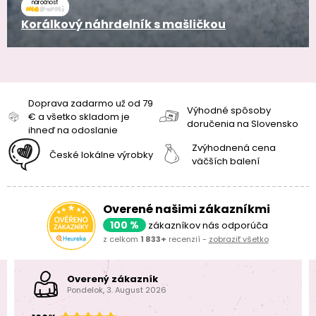
náročnosť
Korálkový náhrdelník s mašličkou
Doprava zadarmo už od 79
Výhodné spôsoby
€ a všetko skladom je
doručenia na Slovensko
ihneď na odoslanie
Zvýhodnená cena
České lokálne výrobky
väčších balení
Overené našimi zákazníkmi
100 %
zákazníkov nás odporúča
z celkom
1 833+
recenzií -
zobraziť všetko
Overený zákazník
Pondelok, 3. August 2026