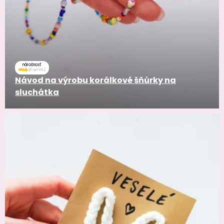
náročnosť
Návod na výrobu korálkové šňůrky na
sluchátka