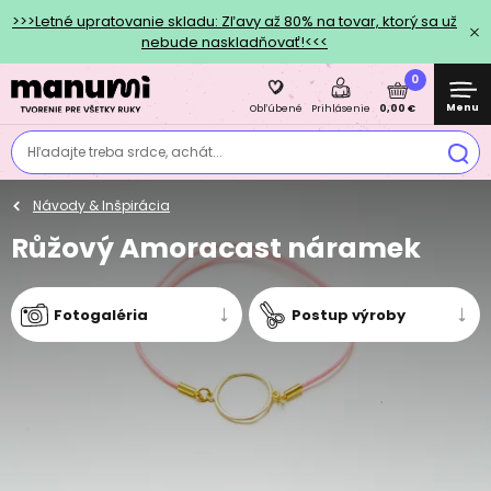
>>>Letné upratovanie skladu: Zľavy až 80% na tovar, ktorý sa už
nebude naskladňovať!<<<
0
Menu
0,00 €
Obľúbené
Prihlásenie
Hľadajte treba srdce, achát...
Návody & Inšpirácia
Růžový Amoracast náramek
Fotogaléria
Postup výroby