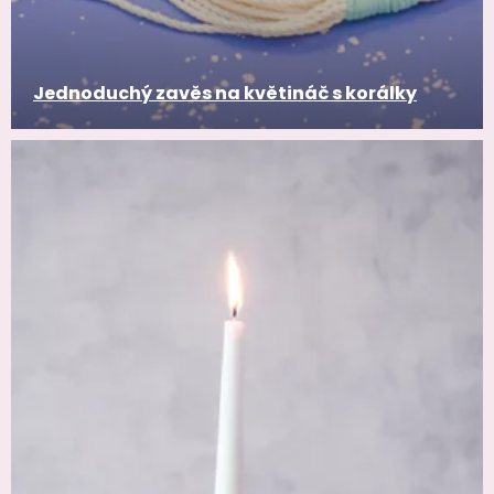
Jednoduchý zavěs na květináč s korálky