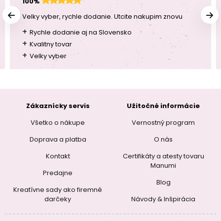
100%
Velky vyber, rychle dodanie. Utcite nakupim znovu
+
Rychle dodanie aj na Slovensko
+
Kvalitny tovar
+
Velky vyber
Zákaznícky servis
Užitočné informácie
Všetko o nákupe
Vernostný program
Doprava a platba
O nás
Kontakt
Certifikáty a atesty tovaru
Manumi
Predajne
Blog
Kreatívne sady ako firemné
darčeky
Návody & Inšpirácia