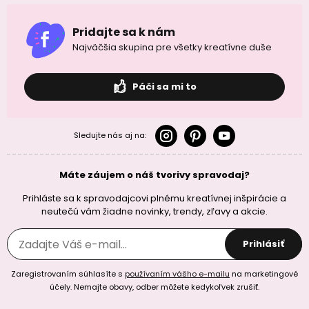
Pridajte sa k nám
Najväčšia skupina pre všetky kreatívne duše
Páči sa mi to
Sledujte nás aj na:
Máte záujem o náš tvorivy spravodaj?
Prihláste sa k spravodajcovi plnému kreatívnej inšpirácie a
neutečú vám žiadne novinky, trendy, zľavy a akcie.
Prihlásiť
Zaregistrovaním súhlasíte s
používaním vášho e-mailu
na marketingové
účely. Nemajte obavy, odber môžete kedykoľvek zrušiť.