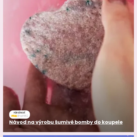
náročnosť
Návod na výrobu šumivé bomby do koupele