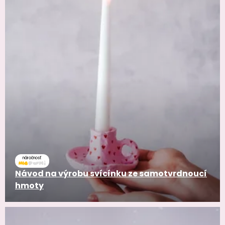
náročnosť
Návod na výrobu svícínku ze samotvrdnoucí
hmoty