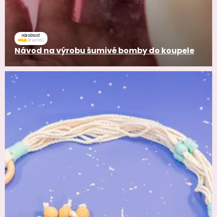
náročnosť
Návod na výrobu šumivé bomby do koupele