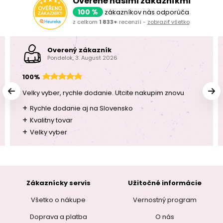
Overené našimi zákazníkmi
100 %
zákazníkov nás odporúča
z celkom
1 833+
recenzií -
zobraziť všetko
Overený zákazník
Pondelok, 3. August 2026
100%
Velky vyber, rychle dodanie. Utcite nakupim znovu
+
Rychle dodanie aj na Slovensko
+
Kvalitny tovar
+
Velky vyber
Zákaznícky servis
Užitočné informácie
Všetko o nákupe
Vernostný program
Doprava a platba
O nás