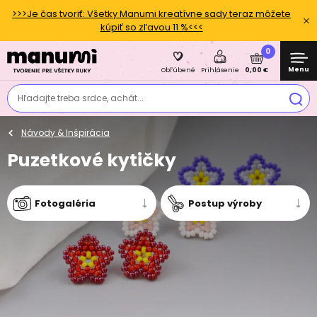
>>>Je čas tvoriť: Všetky Manumi kreatívne sady teraz môžete
kúpiť so zľavou 11 %<<<
0
Menu
0,00 €
Obľúbené
Prihlásenie
Hľadajte treba srdce, achát...
Návody & Inšpirácia
Puzetkové kytičky
Fotogaléria
Postup výroby