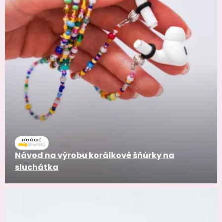
náročnosť
Návod na výrobu korálkové šňůrky na
sluchátka