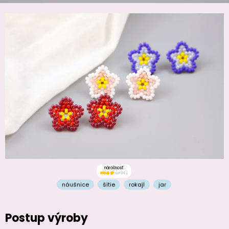
náročnosť
náušnice
šitie
rokajl
jar
Postup výroby