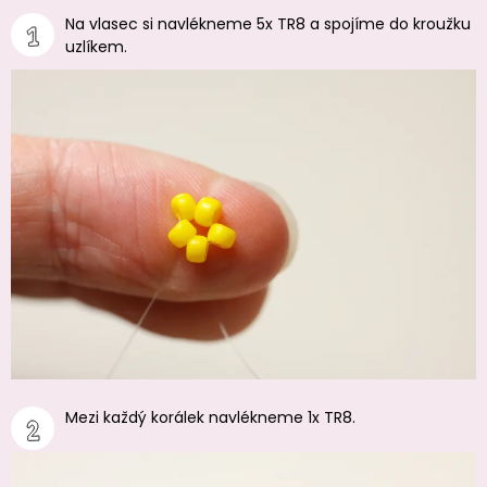
Na vlasec si navlékneme 5x TR8 a spojíme do kroužku
uzlíkem.
Mezi každý korálek navlékneme 1x TR8.