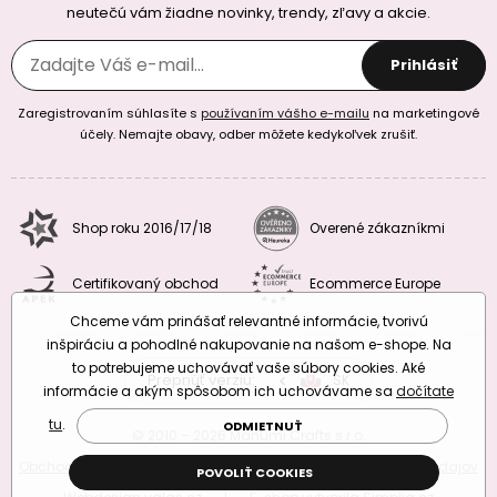
neutečú vám žiadne novinky, trendy, zľavy a akcie.
Prihlásiť
Zaregistrovaním súhlasíte s
používaním vášho e-mailu
na marketingové
účely. Nemajte obavy, odber môžete kedykoľvek zrušiť.
Shop roku 2016/17/18
Overené zákazníkmi
Certifikovaný obchod
Ecommerce Europe
Chceme vám prinášať relevantné informácie, tvorivú
inšpiráciu a pohodlné nakupovanie na našom e-shope. Na
to potrebujeme uchovávať vaše súbory cookies. Aké
Prepnúť verziu:
CZ
SK
EU
RO
informácie a akým spôsobom ich uchovávame sa
dočítate
tu
.
ODMIETNUŤ
© 2010 – 2026 Manumi Crafts s.r.o.
Obchodné podmienky
|
Podmienky ochrany osobných údajov
POVOLIŤ COOKIES