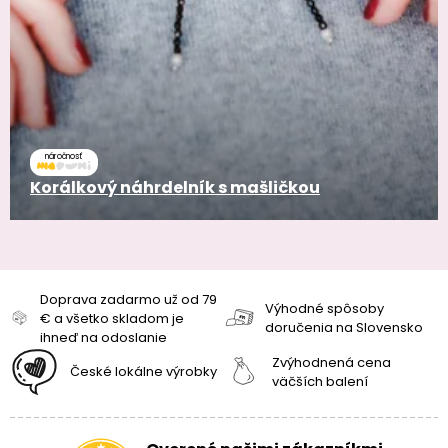
náročnosť
Korálkový náhrdelník s mašličkou
Doprava zadarmo už od 79
Výhodné spôsoby
€ a všetko skladom je
doručenia na Slovensko
ihneď na odoslanie
Zvýhodnená cena
České lokálne výrobky
väčších balení