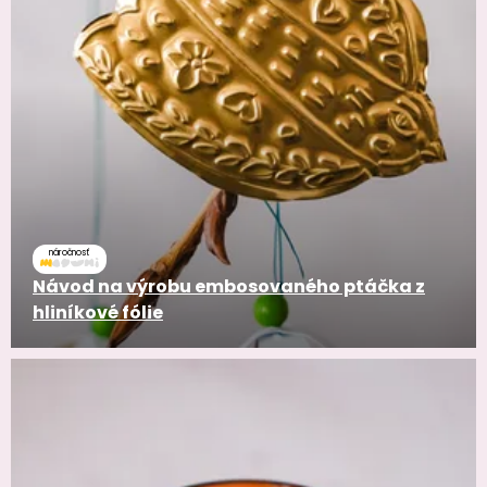
náročnosť
Návod na výrobu embosovaného ptáčka z
hliníkové fólie