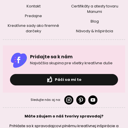
Kontakt
Certifikáty a atesty tovaru
Manumi
Predajne
Blog
Kreatívne sady ako firemné
darčeky
Návody & Inšpirácia
Pridajte sa k nám
Najväčšia skupina pre všetky kreatívne duše
Páči sa mi to
Sledujte nás aj na:
Máte záujem o náš tvorivy spravodaj?
Prihláste sa k spravodajcovi plnému kreatívnej inšpirácie a