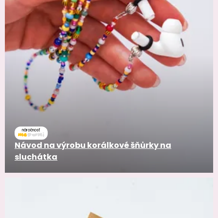
náročnosť
Návod na výrobu korálkové šňůrky na
sluchátka