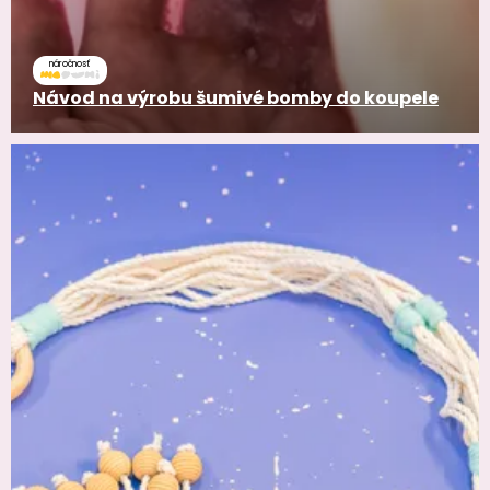
náročnosť
Návod na výrobu šumivé bomby do koupele