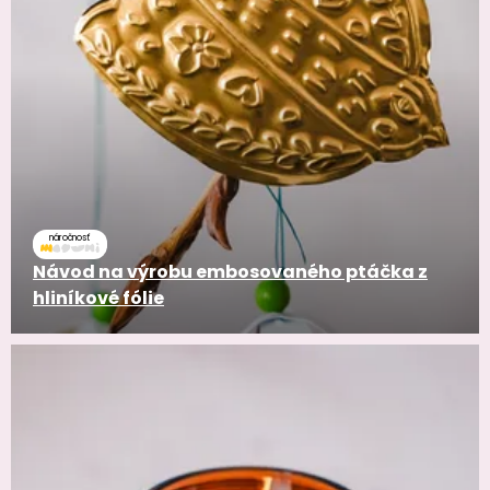
náročnosť
Návod na výrobu embosovaného ptáčka z
hliníkové fólie