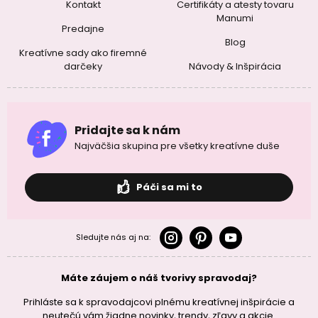
Kontakt
Certifikáty a atesty tovaru
Manumi
Predajne
Blog
Kreatívne sady ako firemné
darčeky
Návody & Inšpirácia
Pridajte sa k nám
Najväčšia skupina pre všetky kreatívne duše
Páči sa mi to
Sledujte nás aj na:
Máte záujem o náš tvorivy spravodaj?
Prihláste sa k spravodajcovi plnému kreatívnej inšpirácie a
neutečú vám žiadne novinky, trendy, zľavy a akcie.