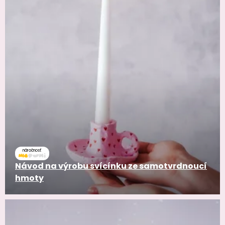
náročnosť
Návod na výrobu svícínku ze samotvrdnoucí
hmoty