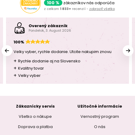
100 %
zákazníkov nás odporúča
z celkom
1 833+
recenzií -
zobraziť všetko
Overený zákazník
Pondelok, 3. August 2026
100%
Velky vyber, rychle dodanie. Utcite nakupim znovu
+
Rychle dodanie aj na Slovensko
+
Kvalitny tovar
+
Velky vyber
Zákaznícky servis
Užitočné informácie
Všetko o nákupe
Vernostný program
Doprava a platba
O nás