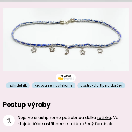
náročnosť
náhrdelník
ketlovanie
,
navliekanie
abstrakcia
,
tip na darček
Postup výroby
Nejprve si uštípneme potřebnou délku
řetízku
. Ve
stejné délce ustřihneme také
kožený řemínek
.