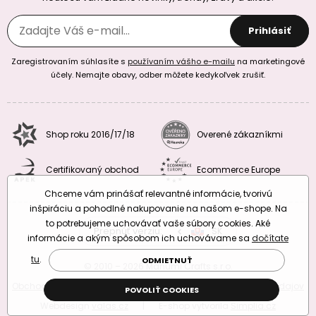
Prihlásiť
Zaregistrovaním súhlasíte s
používaním vášho e-mailu
na marketingové
účely. Nemajte obavy, odber môžete kedykoľvek zrušiť.
Shop roku 2016/17/18
Overené zákazníkmi
Certifikovaný obchod
Ecommerce Europe
Chceme vám prinášať relevantné informácie, tvorivú
inšpiráciu a pohodlné nakupovanie na našom e-shope. Na
to potrebujeme uchovávať vaše súbory cookies. Aké
Prepnúť verziu:
CZ
SK
EU
RO
informácie a akým spôsobom ich uchovávame sa
dočítate
tu
.
ODMIETNUŤ
© 2010 – 2026 Manumi Crafts s.r.o.
Obchodné podmienky
|
Podmienky ochrany osobných údajov
POVOLIŤ COOKIES
Webdesign
valas.cz
|
E-shop vytvorila
Simplia.cz