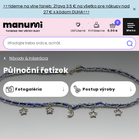
>>>Ideme na vlne farieb: Zľava 3,5 € na všetko pre nákupy nad
27 € s kódom DUHA<<<
0
Menu
0,00 €
Obľúbené
Prihlásenie
Hľadajte treba srdce, achát...
Návody & Inšpirácia
Půlnoční řetízek
Fotogaléria
Postup výroby