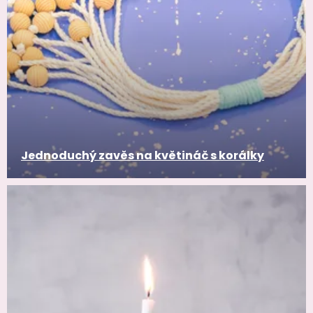
Jednoduchý zavěs na květináč s korálky