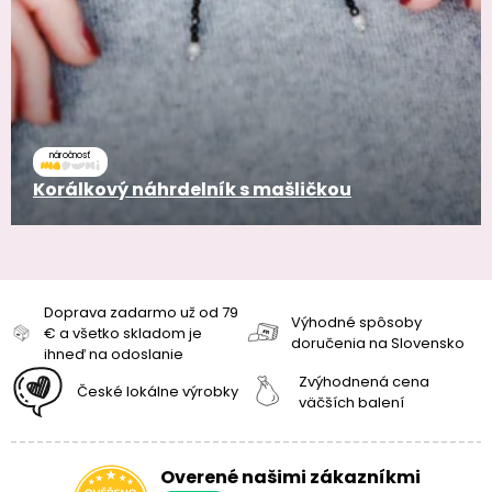
náročnosť
Korálkový náhrdelník s mašličkou
Doprava zadarmo už od 79
Výhodné spôsoby
€ a všetko skladom je
doručenia na Slovensko
ihneď na odoslanie
Zvýhodnená cena
České lokálne výrobky
väčších balení
Overené našimi zákazníkmi