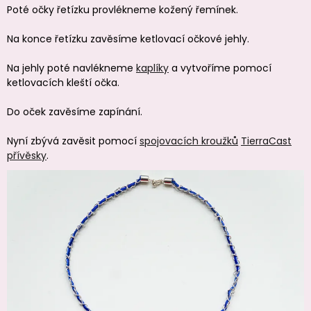
Poté očky řetízku provlékneme kožený řemínek.
Na konce řetízku zavěsíme ketlovací očkové jehly.
Na jehly poté navlékneme
kaplíky
a vytvoříme pomocí
ketlovacích kleští očka.
Do oček zavěsíme zapínání.
Nyní zbývá zavěsit pomocí
spojovacích kroužků
TierraCast
přívěsky
.