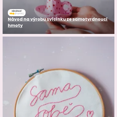
náročnosť
Návod na výrobu svícínku ze samotvrdnoucí
hmoty