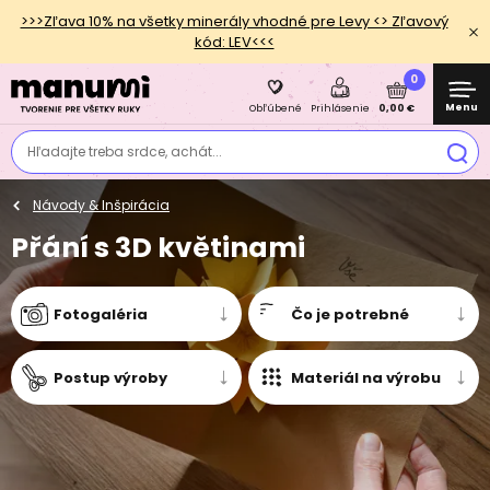
>>>Zľava 10% na všetky minerály vhodné pre Levy <> Zľavový
kód: LEV<<<
0
Menu
0,00 €
Obľúbené
Prihlásenie
Hľadajte treba srdce, achát...
Návody & Inšpirácia
Přání s 3D květinami
Fotogaléria
Čo je potrebné
Postup výroby
Materiál na výrobu