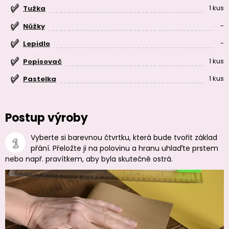
1 kus
Tužka
-
Nůžky
-
Lepidlo
1 kus
Popisovač
1 kus
Pastelka
Postup výroby
Vyberte si barevnou čtvrtku, která bude tvořit základ
přání. Přeložte ji na polovinu a hranu uhlaďte prstem
nebo např. pravítkem, aby byla skutečně ostrá.