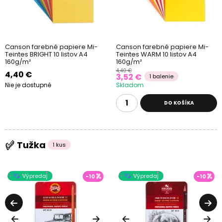
Canson farebné papiere Mi-
Canson farebné papiere Mi-
Teintes BRIGHT 10 listov A4
Teintes WARM 10 listov A4
160g/m²
160g/m²
4,40 €
4,40 €
3,52 €
1 balenie
Nie je dostupné
Skladom
DO KOŠÍKA
Tužka
1 kus
Výpredaj
Výpredaj
-10
-10