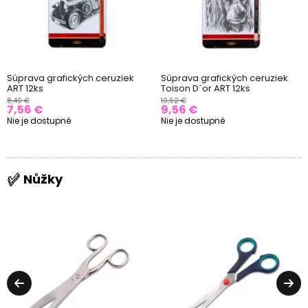
Súprava grafických ceruziek
Súprava grafických ceruziek
ART 12ks
Toison D´or ART 12ks
8,40 €
10,62 €
7,56 €
9,56 €
Nie je dostupné
Nie je dostupné
Nůžky