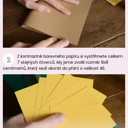
Z kontrastně barevného papíru si vystřihnete celkem
7 stejných čtverců. My jsme zvolili rozměr 8x8
centimetrů, který sedí akorát do přání o velikost A5.