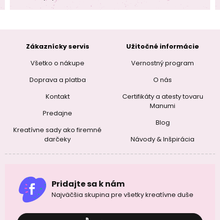
Zákaznícky servis
Užitočné informácie
Všetko o nákupe
Vernostný program
Doprava a platba
O nás
Kontakt
Certifikáty a atesty tovaru
Manumi
Predajne
Blog
Kreatívne sady ako firemné
darčeky
Návody & Inšpirácia
Pridajte sa k nám
Najväčšia skupina pre všetky kreatívne duše