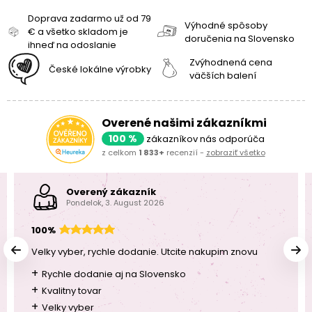
Doprava zadarmo už od 79
Výhodné spôsoby
€ a všetko skladom je
doručenia na Slovensko
ihneď na odoslanie
Zvýhodnená cena
České lokálne výrobky
väčších balení
Overené našimi zákazníkmi
100 %
zákazníkov nás odporúča
z celkom
1 833+
recenzií -
zobraziť všetko
Overený zákazník
Pondelok, 3. August 2026
100%
Velky vyber, rychle dodanie. Utcite nakupim znovu
+
Rychle dodanie aj na Slovensko
+
Kvalitny tovar
+
Velky vyber