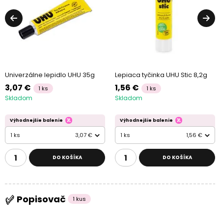
Univerzálne lepidlo UHU 35g
Lepiaca tyčinka UHU Stic 8,2g
3,07 €
1,56 €
1 ks
1 ks
Skladom
Skladom
Výhodnejšie balenie
Výhodnejšie balenie
1 ks
3,07 €
1 ks
1,56 €
DO KOŠÍKA
DO KOŠÍKA
Popisovač
1 kus