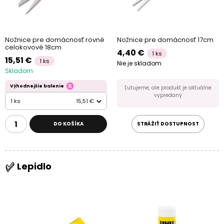
Nožnice pre domácnosť rovné
Nožnice pre domácnosť 17cm
celokovové 18cm
4,40 €
1 ks
15,51 €
1 ks
Nie je skladom
Skladom
Výhodnejšie balenie
Ľutujeme, ale produkt je aktuálne
vypredaný
1 ks
15,51 €
DO KOŠÍKA
STRÁŽIŤ DOSTUPNOST
Lepidlo