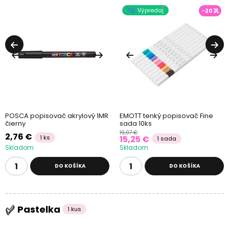
Výpredaj
-20
POSCA popisovač akrylový 1MR
EMOTT tenký popisovač Fine
čierny
sada 10ks
19,07 €
2,76 €
1 ks
15,25 €
1 sada
Skladom
Skladom
DO KOŠÍKA
DO KOŠÍKA
Pastelka
1 kus