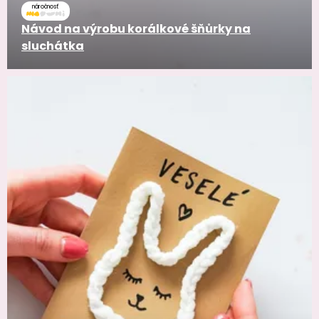
náročnosť
Návod na výrobu korálkové šňůrky na
sluchátka