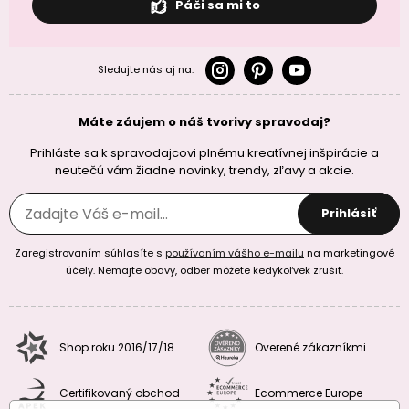
Páči sa mi to
Sledujte nás aj na:
Máte záujem o náš tvorivy spravodaj?
Prihláste sa k spravodajcovi plnému kreatívnej inšpirácie a
neutečú vám žiadne novinky, trendy, zľavy a akcie.
Prihlásiť
Zaregistrovaním súhlasíte s
používaním vášho e-mailu
na marketingové
účely. Nemajte obavy, odber môžete kedykoľvek zrušiť.
Shop roku 2016/17/18
Overené zákazníkmi
Certifikovaný obchod
Ecommerce Europe