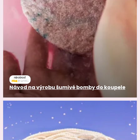
náročnosť
Návod na výrobu šumivé bomby do koupele