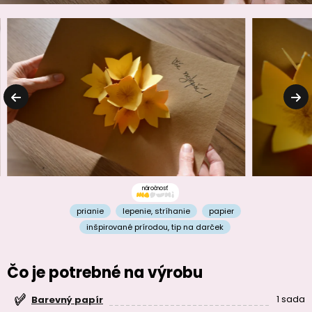
náročnosť
prianie
lepenie
,
stríhanie
papier
inšpirované prírodou
,
tip na darček
Čo je potrebné na výrobu
1 sada
Barevný papír