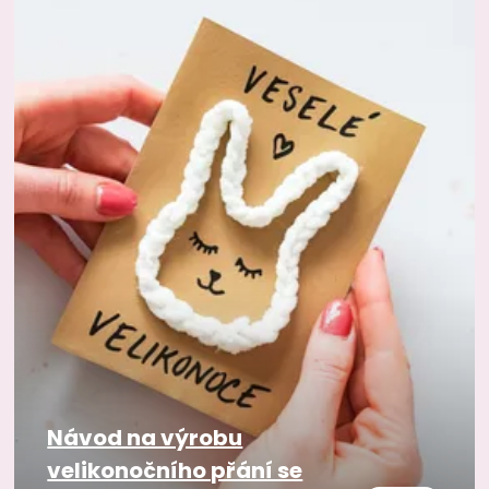
Návod na výrobu
velikonočního přání se