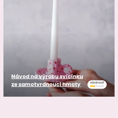
Návod na výrobu svícínku
ze samotvrdnoucí hmoty
náročnosť