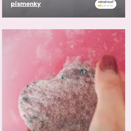
písmenky
náročnosť