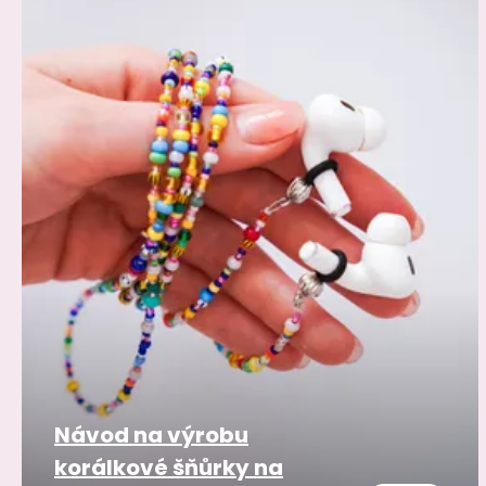
Návod na výrobu
korálkové šňůrky na