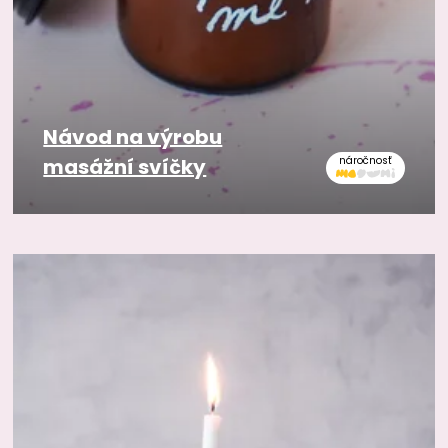
Návod na výrobu
masážní svíčky
náročnosť