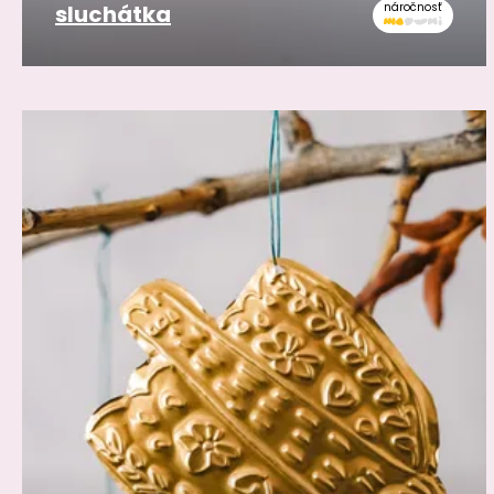
sluchátka
náročnosť