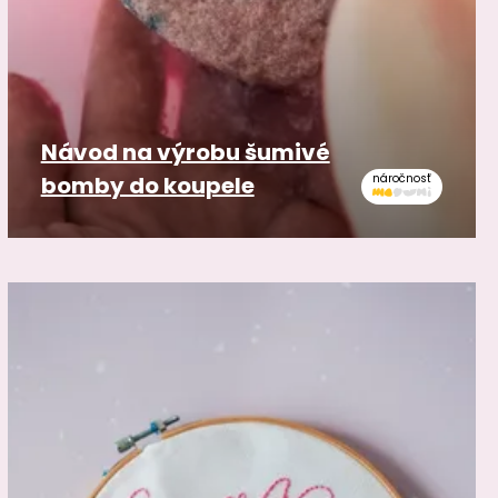
Návod na výrobu šumivé
bomby do koupele
náročnosť