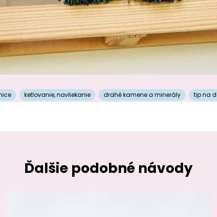
nice
ketlovanie
,
navliekanie
drahé kamene a minerály
tip na 
Ďalšie podobné návody