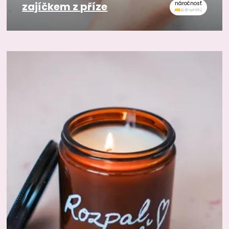
zajíčkem z příze
náročnosť