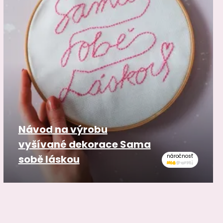
Návod na výrobu
vyšívané dekorace Sama
sobě láskou
náročnosť