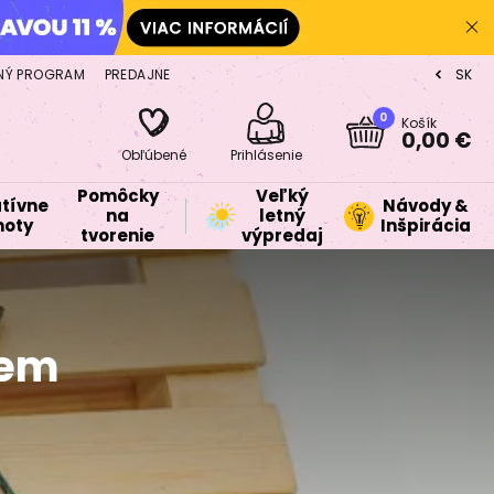
NÝ PROGRAM
PREDAJNE
SK
CZ
0
Košík
0,00 €
Obľúbené
Prihlásenie
Pomôcky
Veľký
tívne
Návody &
na
letný
oty
Inšpirácia
tvorenie
výpredaj
tem