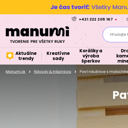
+421 222 205 167
Hľadajte 
Koráliky a
Dr
Aktuálne
Kreatívne
výroba
kame
trendy
sady
šperkov
mine
Manumi.sk
Návody & Inšpirácia
Paví náušnice s malachit
Pa