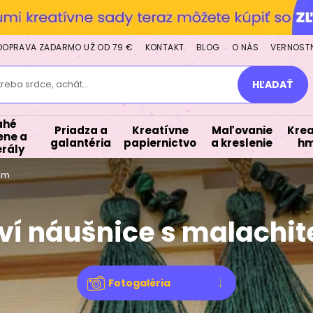
DOPRAVA ZADARMO UŽ OD 79 €
KONTAKT
BLOG
O NÁS
VERNOST
treba srdce, achát...
HĽADAŤ
ahé
Priadza a
Kreatívne
Maľovanie
Krea
ne a
galantéria
papiernictvo
a kreslenie
hm
rály
em
ví náušnice s malachi
Fotogaléria