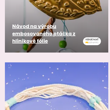
Návod na výrobu
embosovaného ptáčka z
hliníkové fólie
náročnosť