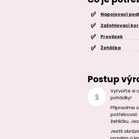
Napojovací podl
Zažehlovací kor
Provázek
Žehlička
Postup výr
Vytvořte si 
pohádky!
Připravíme s
potřebovat b
žehličku. Je
Jestli obrá
pravém a l