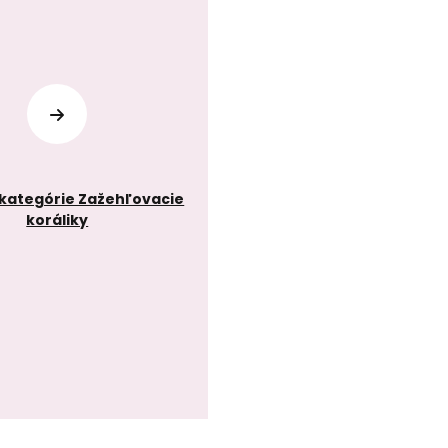
 kategórie Zažehľovacie
koráliky