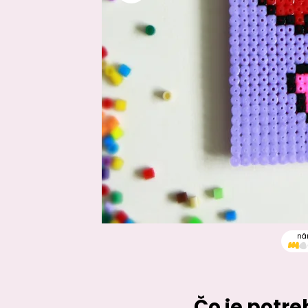
ná
Čo je potr