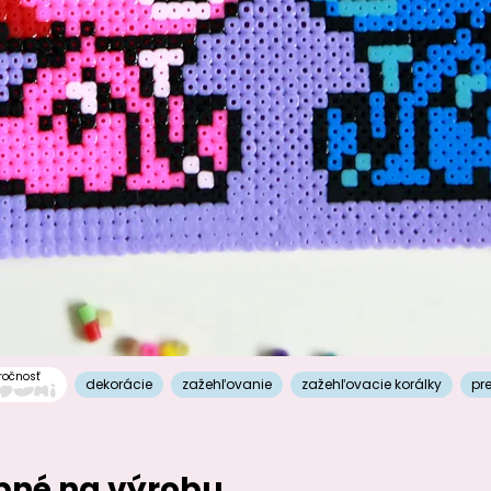
ročnosť
dekorácie
zažehľovanie
zažehľovacie korálky
pre
ebné na výrobu