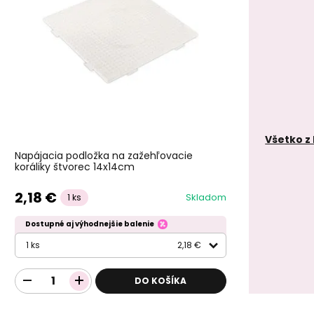
Všetko z
Napájacia podložka na zažehľovacie
koráliky štvorec 14x14cm
2,18 €
Skladom
1 ks
Dostupné aj výhodnejšie balenie
1 ks
2,18 €
DO KOŠÍKA