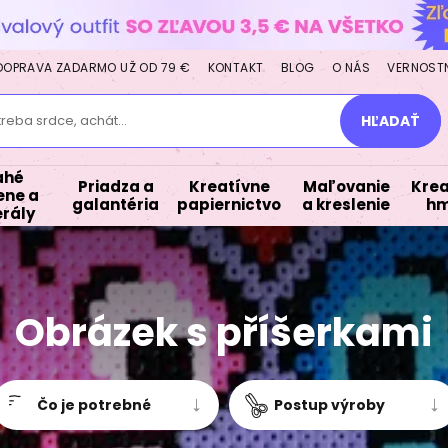
DOPRAVA ZADARMO UŽ OD 79 €
KONTAKT
BLOG
O NÁS
VERNOST
treba srdce, achát...
HĽADAŤ
ahé
Priadza a
Kreatívne
Maľovanie
Krea
ne a
galantéria
papiernictvo
a kreslenie
hm
rály
Obrázek s příšerkami
Čo je potrebné
Postup výroby