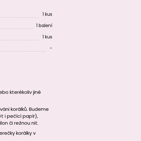
1 kus
1 balení
1 kus
-
bo kterékoliv jiné
ováni korálků. Budeme
 i pečící papír),
lon či režnou nit.
rečky korálky v