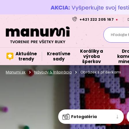
+421 222 205 167
Hľadajte 
Koráliky a
Dr
Aktuálne
Kreatívne
výroba
kame
trendy
sady
šperkov
mine
Manumi.sk
Návody & Inšpirácia
Obrázek s příšerkami
Fotogaléria