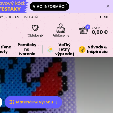
NÝ PROGRAM
PREDAJNE
SK
CZ
0
Košík
0,00 €
Obľúbené
Prihlásenie
Pomôcky
Veľký
tívne
Návody &
na
letný
oty
Inšpirácia
tvorenie
výpredaj
Materiál na výrobu