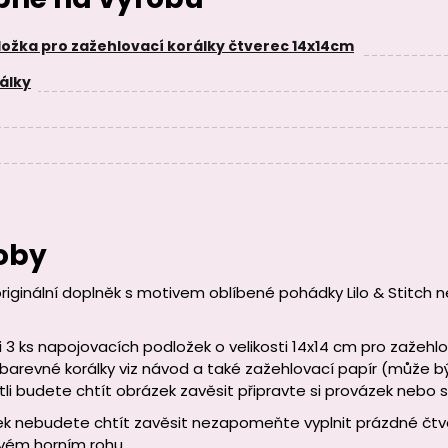
ožka pro zažehlovací korálky čtverec 14x14cm
álky
oby
originální doplněk s motivem oblíbené pohádky Lilo & Stitch ne
i 3 ks napojovacích podložek o velikosti 14x14 cm pro zažehl
arevné korálky viz návod a také zažehlovací papír (může být
stli budete chtít obrázek zavěsit připravte si provázek nebo si
zek nebudete chtít zavěsit nezapomeňte vyplnit prázdné čtve
evém horním rohu.