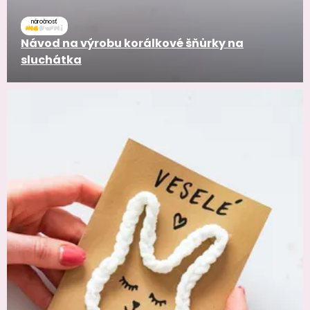
náročnosť
Návod na výrobu korálkové šňůrky na
sluchátka