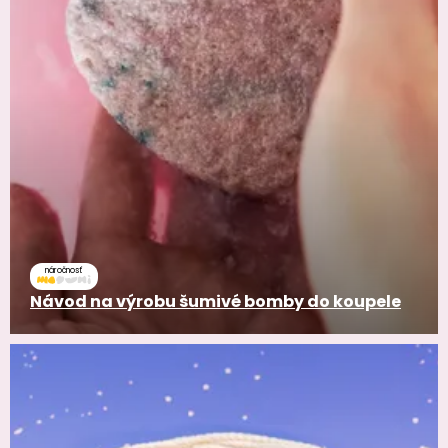
náročnosť
Návod na výrobu šumivé bomby do koupele