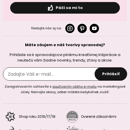
Páči sa mi to
Sledujte nás aj na:
Máte záujem o náš tvorivy spravodaj?
Prihláste sa k spravodajcovi plnému kreatívnej inšpirácie a
neutečú vám žiadne novinky, trendy, zľavy a akcie.
Prihlásiť
Zaregistrovaním súhlasíte s
používaním vášho e-mailu
na marketingové
účely. Nemajte obavy, odber môžete kedykoľvek zrušiť.
Shop roku 2016/17/18
Overené zákazníkmi