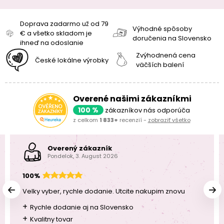
Doprava zadarmo už od 79
Výhodné spôsoby
€ a všetko skladom je
doručenia na Slovensko
ihneď na odoslanie
Zvýhodnená cena
České lokálne výrobky
väčších balení
Overené našimi zákazníkmi
100 %
zákazníkov nás odporúča
z celkom
1 833+
recenzií -
zobraziť všetko
Overený zákazník
Pondelok, 3. August 2026
100%
Velky vyber, rychle dodanie. Utcite nakupim znovu
+
Rychle dodanie aj na Slovensko
+
Kvalitny tovar