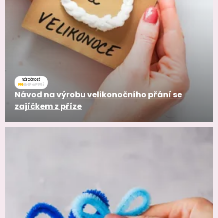
náročnosť
Návod na výrobu velikonočního přání se
zajíčkem z příze