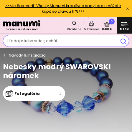
>>>Je čas tvoriť: Všetky Manumi kreatívne sady teraz môžete
kúpiť so zľavou 11 %<<<
0
Menu
0,00 €
Obľúbené
Prihlásenie
Hľadajte treba srdce, achát...
Návody & Inšpirácia
Nebesky modrý SWAROVSKI
náramek
Fotogaléria