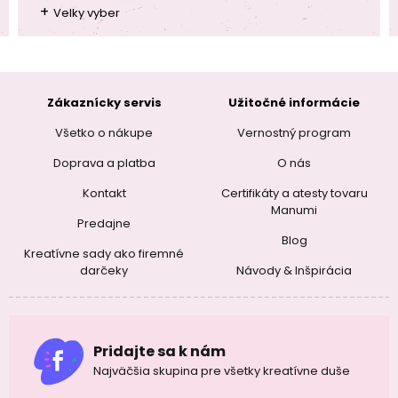
+
Velky vyber
Zákaznícky servis
Užitočné informácie
Všetko o nákupe
Vernostný program
Doprava a platba
O nás
Kontakt
Certifikáty a atesty tovaru
Manumi
Predajne
Blog
Kreatívne sady ako firemné
darčeky
Návody & Inšpirácia
Pridajte sa k nám
Najväčšia skupina pre všetky kreatívne duše