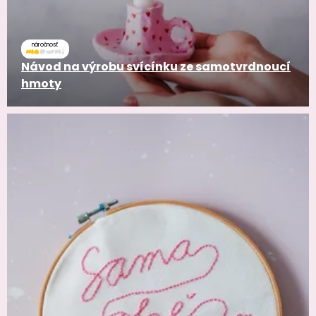
náročnosť
Návod na výrobu svícínku ze samotvrdnoucí
hmoty