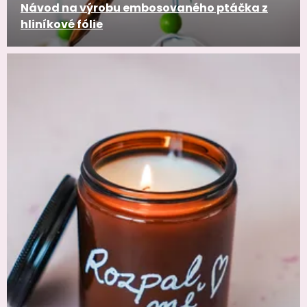
Návod na výrobu embosovaného ptáčka z
hliníkové fólie