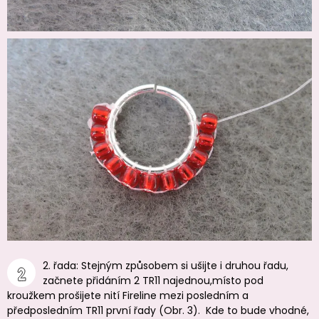
2. řada: Stejným způsobem si ušijte i druhou řadu,
začnete přidáním 2 TR11 najednou,místo pod
kroužkem prošijete nití Fireline mezi posledním a
předposledním TR11 první řady (Obr. 3). Kde to bude vhodné,