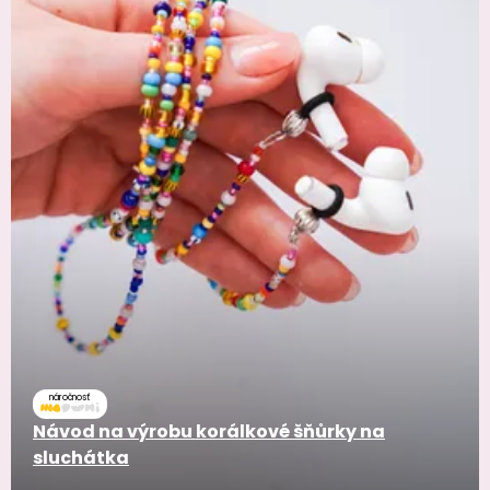
náročnosť
Návod na výrobu korálkové šňůrky na
sluchátka