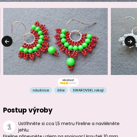
náročnosť
náušnice
šitie
SWAROVSKI
,
rokajl
Postup výroby
Ustřihněte si cca 1,5 metru Fireline a navlékněte
jehlu.
Fireline připevněte uzlem na spojovací kroužek 10 mm.