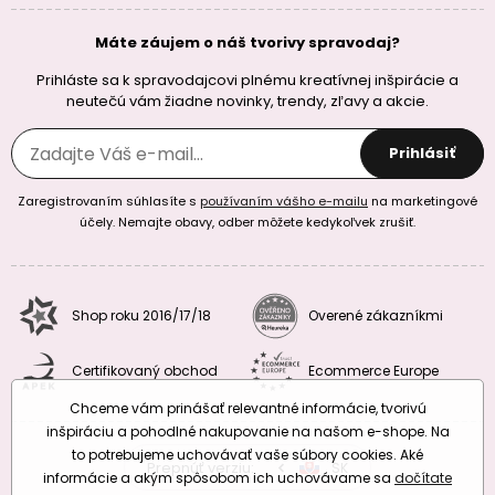
Máte záujem o náš tvorivy spravodaj?
Prihláste sa k spravodajcovi plnému kreatívnej inšpirácie a
neutečú vám žiadne novinky, trendy, zľavy a akcie.
Prihlásiť
Zaregistrovaním súhlasíte s
používaním vášho e-mailu
na marketingové
účely. Nemajte obavy, odber môžete kedykoľvek zrušiť.
Shop roku 2016/17/18
Overené zákazníkmi
Certifikovaný obchod
Ecommerce Europe
Chceme vám prinášať relevantné informácie, tvorivú
inšpiráciu a pohodlné nakupovanie na našom e-shope. Na
to potrebujeme uchovávať vaše súbory cookies. Aké
Prepnúť verziu:
CZ
SK
EU
RO
informácie a akým spôsobom ich uchovávame sa
dočítate