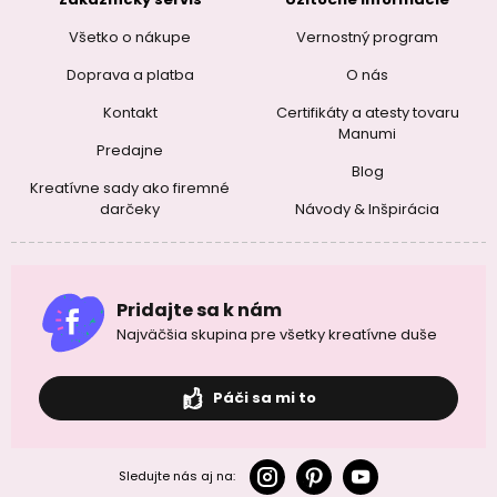
Všetko o nákupe
Vernostný program
Doprava a platba
O nás
Kontakt
Certifikáty a atesty tovaru
Manumi
Predajne
Blog
Kreatívne sady ako firemné
darčeky
Návody & Inšpirácia
Pridajte sa k nám
Najväčšia skupina pre všetky kreatívne duše
Páči sa mi to
Sledujte nás aj na: