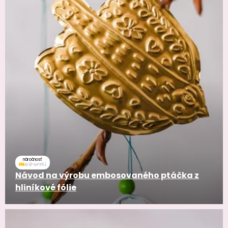
náročnosť
Návod na výrobu embosovaného ptáčka z
hliníkové fólie