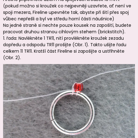
(pokud možno si kroužek co nejpevněji uzavřete, ať není ve
spoji mezera, Fireline upevněte tak, abyste při šití přes spoj
vůbec nepřešli a byl ve středu horní části náušnice)
Na jedné straně si nechte pouze kousek na zapošití, budete
pracovat druhou stranou cihlovým stehem (brickstitch).
1. řada: Navlékněte 1 TR11, nití provlékněte kroužek zezadu
dopředu a odspodu TR11 prošijte (Obr. 1). Takto ušijte řadu
celkem 11 TR11. Kratší část Fireline si zapošijte a ustřihněte
(Obr. 2).