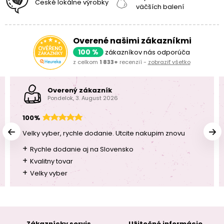
České lokálne výrobky
väčších balení
Overené našimi zákazníkmi
100 %
zákazníkov nás odporúča
z celkom
1 833+
recenzií -
zobraziť všetko
Overený zákazník
Pondelok, 3. August 2026
100%
Velky vyber, rychle dodanie. Utcite nakupim znovu
+
Rychle dodanie aj na Slovensko
+
Kvalitny tovar
+
Velky vyber
Zákaznícky servis
Užitočné informácie