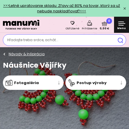
>>>Letné upratovanie skladu: Zľavy až 80% na tovar, ktorý sa už
nebude naskladňovať!<<<
0
Menu
0,00 €
Obľúbené
Prihlásenie
Hľadajte treba srdce, achát...
Návody & Inšpirácia
Náušnice Vějířky
Fotogaléria
Postup výroby