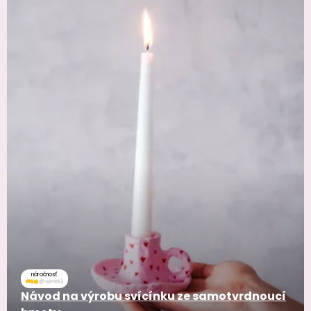
náročnosť
Návod na výrobu svícínku ze samotvrdnoucí