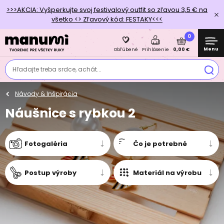
>>>AKCIA: Vyšperkujte svoj festivalový outfit so zľavou 3,5 € na
všetko <> Zľavový kód: FESTAKY<<<
0
Menu
0,00 €
Obľúbené
Prihlásenie
Hľadajte treba srdce, achát...
Návody & Inšpirácia
Náušnice s rybkou 2
Fotogaléria
Čo je potrebné
Postup výroby
Materiál na výrobu