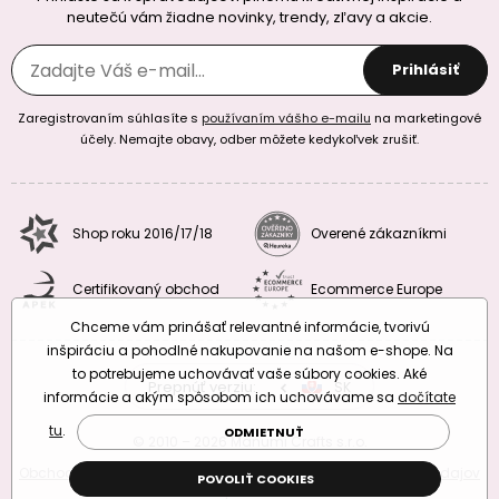
neutečú vám žiadne novinky, trendy, zľavy a akcie.
Prihlásiť
Zaregistrovaním súhlasíte s
používaním vášho e-mailu
na marketingové
účely. Nemajte obavy, odber môžete kedykoľvek zrušiť.
Shop roku 2016/17/18
Overené zákazníkmi
Certifikovaný obchod
Ecommerce Europe
Chceme vám prinášať relevantné informácie, tvorivú
inšpiráciu a pohodlné nakupovanie na našom e-shope. Na
to potrebujeme uchovávať vaše súbory cookies. Aké
Prepnúť verziu:
CZ
SK
EU
RO
informácie a akým spôsobom ich uchovávame sa
dočítate
tu
.
ODMIETNUŤ
© 2010 – 2026 Manumi Crafts s.r.o.
Obchodné podmienky
|
Podmienky ochrany osobných údajov
POVOLIŤ COOKIES