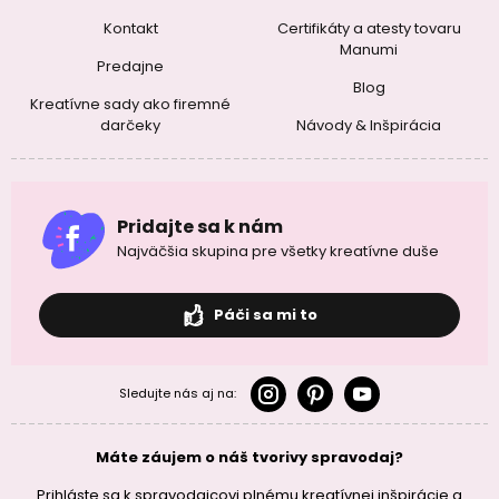
Kontakt
Certifikáty a atesty tovaru
Manumi
Predajne
Blog
Kreatívne sady ako firemné
darčeky
Návody & Inšpirácia
Pridajte sa k nám
Najväčšia skupina pre všetky kreatívne duše
Páči sa mi to
Sledujte nás aj na:
Máte záujem o náš tvorivy spravodaj?
Prihláste sa k spravodajcovi plnému kreatívnej inšpirácie a