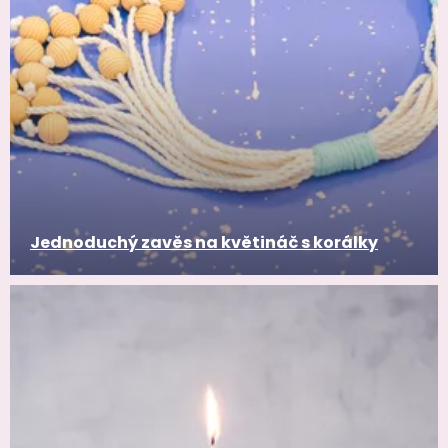
Jednoduchý zavěs na květináč s korálky