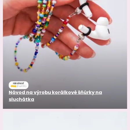
náročnosť
Návod na výrobu korálkové šňůrky na
sluchátka