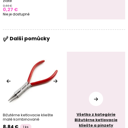
zlaté
0,44 €
0,27 €
Nie je dostupné
Další pomůcky
Všetko z kategórie
Bižutérne ketlovacie kliešte
malé kombinované
Bižutérne ketlovacie
kliešte a pinzety
8,84 €
1 ks