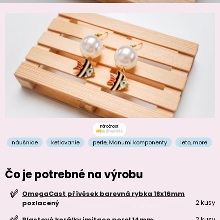
náročnosť
náušnice
ketlovanie
perle
,
Manumi komponenty
leto
,
more
Čo je potrebné na výrobu
OmegaCast přívěsek barevná rybka 18x16mm
2 kusy
pozlacený
2 kusy
Plastové korálky imitace perel 14mm