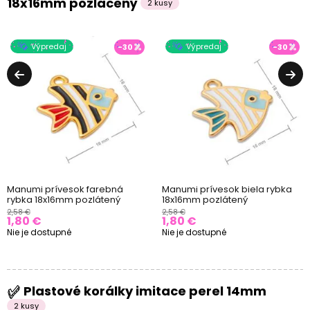
18x16mm pozlacený
2 kusy
Výpredaj
Výpredaj
-30
-30
Manumi prívesok farebná
Manumi prívesok biela rybka
rybka 18x16mm pozlátený
18x16mm pozlátený
2,58 €
2,58 €
1,80 €
1,80 €
Nie je dostupné
Nie je dostupné
Plastové korálky imitace perel 14mm
2 kusy