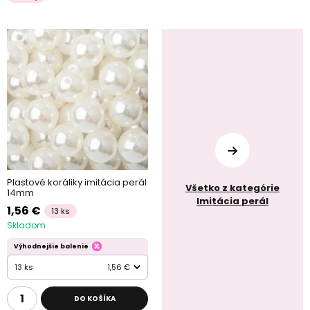
Plastové koráliky imitácia perál
Všetko z kategórie
14mm
Imitácia perál
1,56 €
13 ks
Skladom
Výhodnejšie balenie
13 ks
1,56 €
DO KOŠÍKA