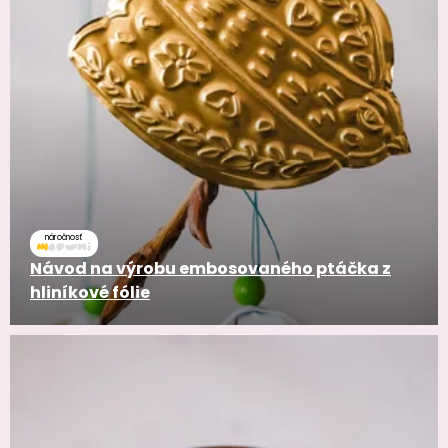
náročnosť
Návod na výrobu embosovaného ptáčka z
hliníkové fólie