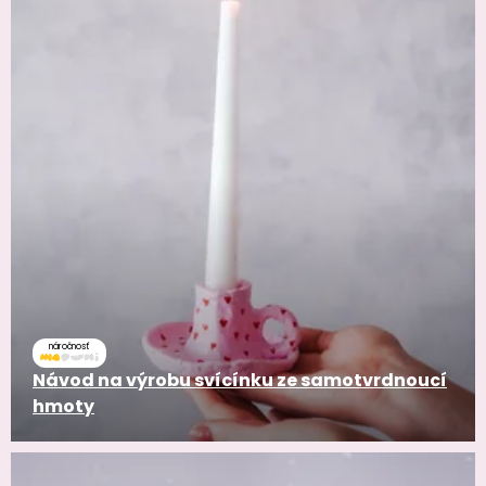
náročnosť
Návod na výrobu svícínku ze samotvrdnoucí
hmoty