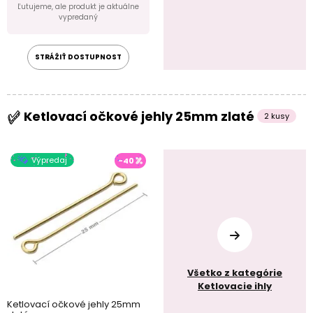
Ľutujeme, ale produkt je aktuálne
vypredaný
STRÁŽIŤ DOSTUPNOST
Ketlovací očkové jehly 25mm zlaté
2 kusy
Výpredaj
-40
Všetko z kategórie
Ketlovacie ihly
Ketlovací očkové jehly 25mm