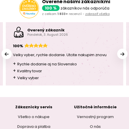
Overené našimi zákazníkmi
100 %
zákazníkov nás odporúča
z celkom
1 833+
recenzií -
zobraziť všetko
Overený zákazník
Pondelok, 3. August 2026
100%
Velky vyber, rychle dodanie. Utcite nakupim znovu
+
Rychle dodanie aj na Slovensko
+
Kvalitny tovar
+
Velky vyber
Zákaznícky servis
Užitočné informácie
Všetko o nákupe
Vernostný program
Doprava a platba
O nás