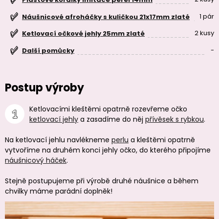
1 pár
Náušnicové afroháčky s kuličkou 21x17mm zlaté
2 kusy
Ketlovací očkové jehly 25mm zlaté
-
Další pomůcky
Postup výroby
Ketlovacími kleštěmi opatrně rozevřeme očko
ketlovací jehly
a zasadíme do něj
přívěsek s rybkou
.
Na ketlovací jehlu navlékneme
perlu
a kleštěmi opatrně
vytvoříme na druhém konci jehly očko, do kterého připojíme
náušnicový háček
.
Stejně postupujeme při výrobě druhé náušnice a během
chvilky máme parádní doplněk!