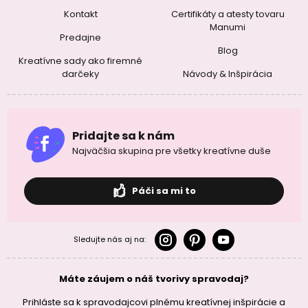
Kontakt
Certifikáty a atesty tovaru
Manumi
Predajne
Blog
Kreatívne sady ako firemné
darčeky
Návody & Inšpirácia
Pridajte sa k nám
Najväčšia skupina pre všetky kreatívne duše
Páči sa mi to
Sledujte nás aj na:
Máte záujem o náš tvorivy spravodaj?
Prihláste sa k spravodajcovi plnému kreatívnej inšpirácie a