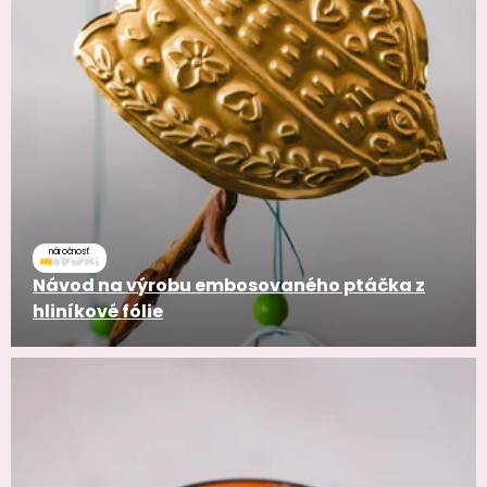
náročnosť
Návod na výrobu embosovaného ptáčka z
hliníkové fólie