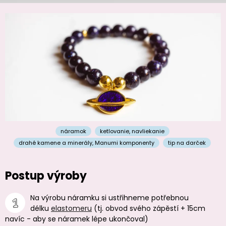
náramok
ketlovanie
,
navliekanie
drahé kamene a minerály
,
Manumi komponenty
tip na darček
Postup výroby
Na výrobu náramku si ustřihneme potřebnou
délku
elastomeru
(tj. obvod svého zápěstí + 15cm
navíc - aby se náramek lépe ukončoval)