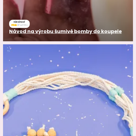
náročnosť
Návod na výrobu šumivé bomby do koupele