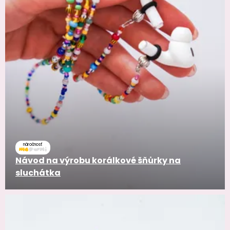
náročnosť
Návod na výrobu korálkové šňůrky na
sluchátka