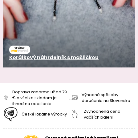
náročnosť
Korálkový náhrdelník s mašličkou
Doprava zadarmo už od 79
Výhodné spôsoby
€ a všetko skladom je
doručenia na Slovensko
ihneď na odoslanie
Zvýhodnená cena
České lokálne výrobky
väčších balení