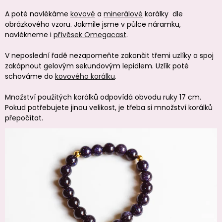
A poté navlékáme
kovové
a
minerálové
korálky dle
obrázkového vzoru. Jakmile jsme v půlce náramku,
navlékneme i
přívěsek Omegacast
.
V neposlední řadě nezapomeňte zakončit třemi uzlíky a spoj
zakápnout gelovým sekundovým lepidlem. Uzlík poté
schováme do
kovového korálku
.
Množství použitých korálků odpovídá obvodu ruky 17 cm.
Pokud potřebujete jinou velikost, je třeba si množství korálků
přepočítat.