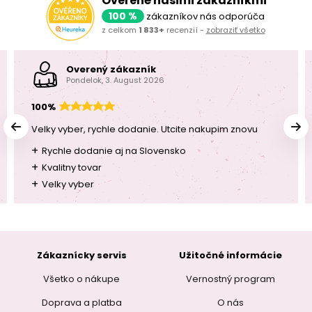
Overené našimi zákazníkmi
100 %
zákazníkov nás odporúča
z celkom
1 833+
recenzií -
zobraziť všetko
Overený zákazník
Pondelok, 3. August 2026
100%
Velky vyber, rychle dodanie. Utcite nakupim znovu
+
Rychle dodanie aj na Slovensko
+
Kvalitny tovar
+
Velky vyber
Zákaznícky servis
Užitočné informácie
Všetko o nákupe
Vernostný program
Doprava a platba
O nás