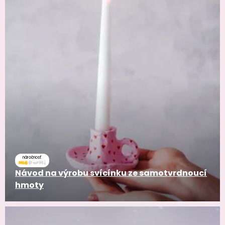
náročnosť
Návod na výrobu svícínku ze samotvrdnoucí
hmoty