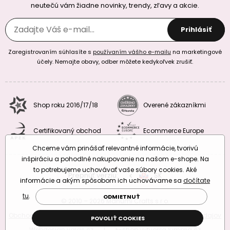
neutečú vám žiadne novinky, trendy, zľavy a akcie.
Prihlásiť
Zaregistrovaním súhlasíte s
používaním vášho e-mailu
na marketingové
účely. Nemajte obavy, odber môžete kedykoľvek zrušiť.
Shop roku 2016/17/18
Overené zákazníkmi
Certifikovaný obchod
Ecommerce Europe
Chceme vám prinášať relevantné informácie, tvorivú
inšpiráciu a pohodlné nakupovanie na našom e-shope. Na
to potrebujeme uchovávať vaše súbory cookies. Aké
Prepnúť verziu:
CZ
SK
EU
RO
informácie a akým spôsobom ich uchovávame sa
dočítate
tu
.
ODMIETNUŤ
© 2010 – 2026 Manumi Crafts s.r.o.
Obchodné podmienky
|
Podmienky ochrany osobných údajov
POVOLIŤ COOKIES
Webdesign
valas.cz
|
E-shop vytvorila
Simplia.cz