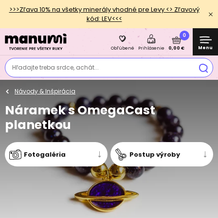
>>>Zľava 10% na všetky minerály vhodné pre Levy <> Zľavový
kód: LEV<<<
0
Menu
0,00 €
Obľúbené
Prihlásenie
Hľadajte treba srdce, achát...
Návody & Inšpirácia
Náramek s OmegaCast
planetkou
Fotogaléria
Postup výroby