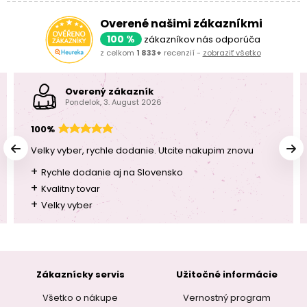
Overené našimi zákazníkmi
100 %
zákazníkov nás odporúča
z celkom
1 833+
recenzií -
zobraziť všetko
Overený zákazník
Pondelok, 3. August 2026
100%
Velky vyber, rychle dodanie. Utcite nakupim znovu
+
Rychle dodanie aj na Slovensko
+
Kvalitny tovar
+
Velky vyber
Zákaznícky servis
Užitočné informácie
Všetko o nákupe
Vernostný program