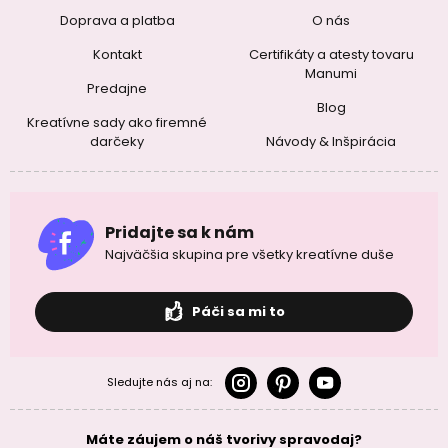
Doprava a platba
O nás
Kontakt
Certifikáty a atesty tovaru
Manumi
Predajne
Blog
Kreatívne sady ako firemné
darčeky
Návody & Inšpirácia
Pridajte sa k nám
Najväčšia skupina pre všetky kreatívne duše
Páči sa mi to
Sledujte nás aj na:
Máte záujem o náš tvorivy spravodaj?