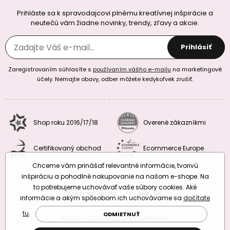
Prihláste sa k spravodajcovi plnému kreatívnej inšpirácie a
neutečú vám žiadne novinky, trendy, zľavy a akcie.
Prihlásiť
Zaregistrovaním súhlasíte s
používaním vášho e-mailu
na marketingové
účely. Nemajte obavy, odber môžete kedykoľvek zrušiť.
Shop roku 2016/17/18
Overené zákazníkmi
Certifikovaný obchod
Ecommerce Europe
Chceme vám prinášať relevantné informácie, tvorivú
inšpiráciu a pohodlné nakupovanie na našom e-shope. Na
to potrebujeme uchovávať vaše súbory cookies. Aké
Prepnúť verziu:
CZ
SK
EU
RO
informácie a akým spôsobom ich uchovávame sa
dočítate
tu
.
ODMIETNUŤ
© 2010 – 2026 Manumi Crafts s.r.o.