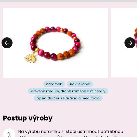
náramok
navliekanie
drevené koráliky
,
drahé kamene a minerály
tip na darček
,
relaxácia a meditácia
Postup výroby
Na výrobu náramku si stačí ustřihnout potřebnou