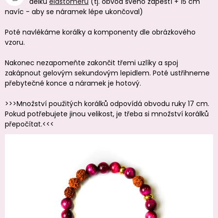
délku
elastomeru
(tj. obvod svého zápěstí + 15 cm
navíc - aby se náramek lépe ukončoval)
Poté navlékáme korálky a komponenty dle obrázkového
vzoru.
Nakonec nezapomeňte zakončit třemi uzlíky a spoj
zakápnout gelovým sekundovým lepidlem. Poté ustřihneme
přebytečné konce a náramek je hotový.
>>>Množství použitých korálků odpovídá obvodu ruky 17 cm.
Pokud potřebujete jinou velikost, je třeba si množství korálků
přepočítat.<<<