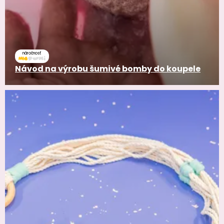
náročnosť
Návod na výrobu šumivé bomby do koupele