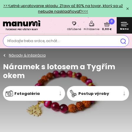
>>>Letné upratovanie skladu: Zľavy až 80% na tovar, ktorý sa už
nebude naskladňovať!<<<
0
Menu
0,00 €
Obľúbené
Prihlásenie
Hľadajte treba srdce, achát...
Návody & Inšpirácia
Náramek s lotosem a Tygřím
okem
Fotogaléria
Postup výroby