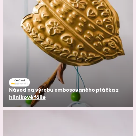
náročnosť
Návod na výrobu embosovaného ptáčka z
hliníkové fólie