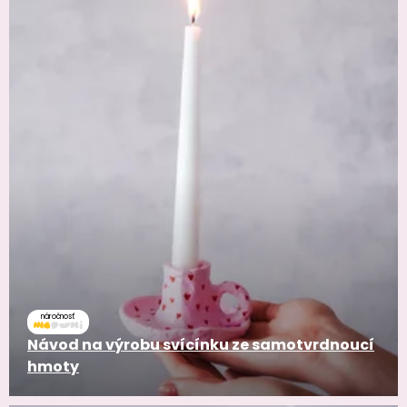
náročnosť
Návod na výrobu svícínku ze samotvrdnoucí
hmoty