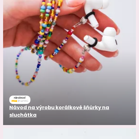
náročnosť
Návod na výrobu korálkové šňůrky na
sluchátka