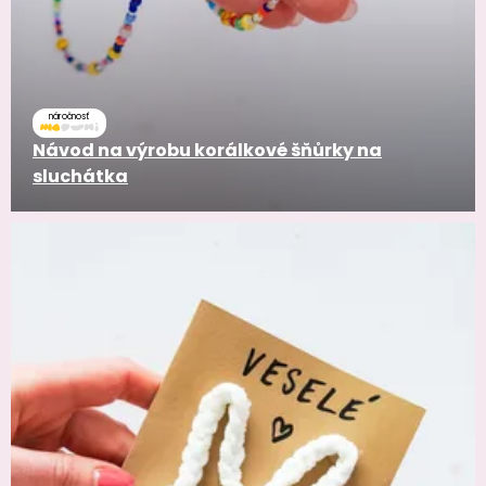
náročnosť
Návod na výrobu korálkové šňůrky na
sluchátka