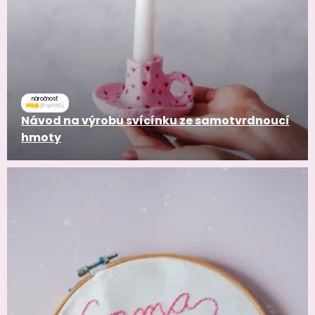
náročnosť
Návod na výrobu svícínku ze samotvrdnoucí
hmoty