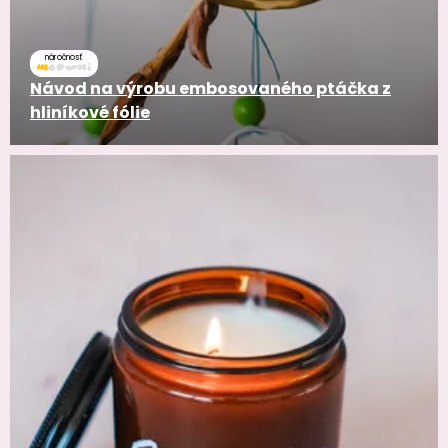
náročnosť
Návod na výrobu embosovaného ptáčka z
hliníkové fólie