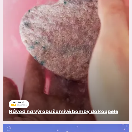
náročnosť
Návod na výrobu šumivé bomby do koupele