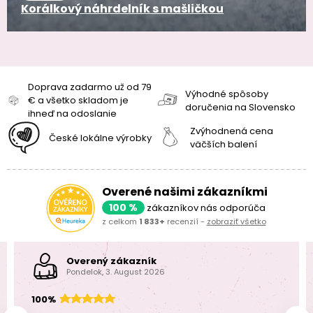
Korálkový náhrdelník s mašličkou
Doprava zadarmo už od 79
Výhodné spôsoby
€ a všetko skladom je
doručenia na Slovensko
ihneď na odoslanie
Zvýhodnená cena
České lokálne výrobky
väčších balení
Overené našimi zákazníkmi
100 %
zákazníkov nás odporúča
z celkom
1 833+
recenzií -
zobraziť všetko
Overený zákazník
Pondelok, 3. August 2026
100%