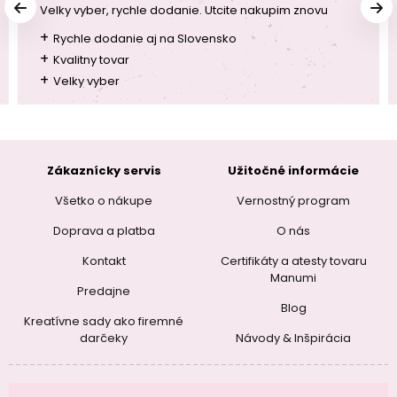
Velky vyber, rychle dodanie. Utcite nakupim znovu
+
Rychle dodanie aj na Slovensko
+
Kvalitny tovar
+
Velky vyber
Zákaznícky servis
Užitočné informácie
Všetko o nákupe
Vernostný program
Doprava a platba
O nás
Kontakt
Certifikáty a atesty tovaru
Manumi
Predajne
Blog
Kreatívne sady ako firemné
darčeky
Návody & Inšpirácia