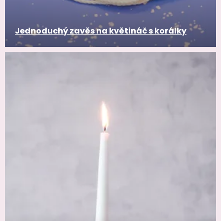
Jednoduchý zavěs na květináč s korálky