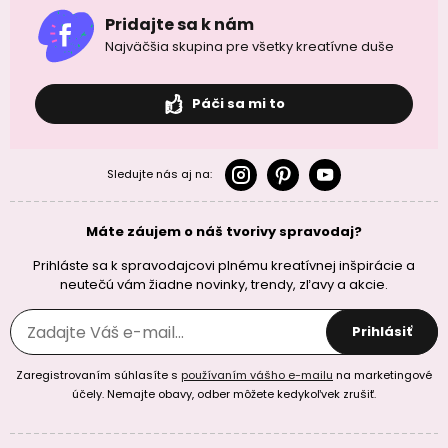
Pridajte sa k nám
Najväčšia skupina pre všetky kreatívne duše
Páči sa mi to
Sledujte nás aj na:
Máte záujem o náš tvorivy spravodaj?
Prihláste sa k spravodajcovi plnému kreatívnej inšpirácie a
neutečú vám žiadne novinky, trendy, zľavy a akcie.
Prihlásiť
Zaregistrovaním súhlasíte s
používaním vášho e-mailu
na marketingové
účely. Nemajte obavy, odber môžete kedykoľvek zrušiť.