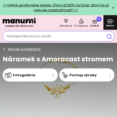
>>>Letné upratovanie skladu: Zľavy až 80% na tovar, ktorý sa už
nebude naskladňovať!<<<
0
Menu
0,00 €
Obľúbené
Prihlásenie
Hľadajte treba srdce, achát...
Návody & Inšpirácia
Náramek s Amoracast stromem
Fotogaléria
Postup výroby