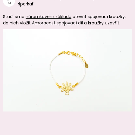
šperkař.
Stačí si na
náramkovém základu
otevřit spojovací kroužky,
do nich vložit
Amoracast spojovací díl
a kroužky uzavřít.