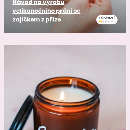
Návod na výrobu
velikonočního přání se
zajíčkem z příze
náročnosť