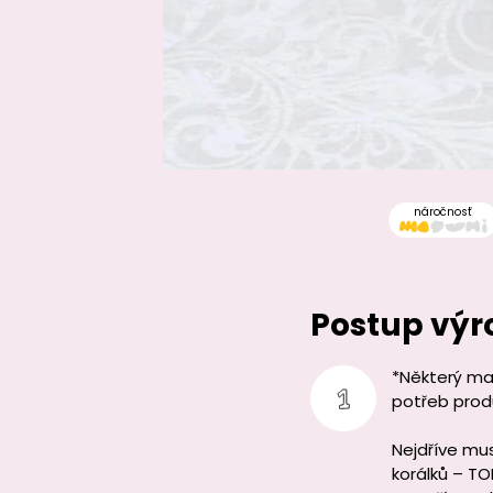
náročnosť
Postup výr
*Některý mat
potřeb produ
Nejdříve mu
korálků – TO