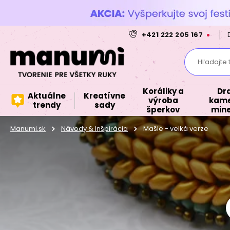
+421 222 205 167
Hľadajte 
Koráliky a
Dr
Aktuálne
Kreatívne
výroba
kame
trendy
sady
šperkov
mine
Manumi.sk
Návody & Inšpirácia
Mašle - velká verze