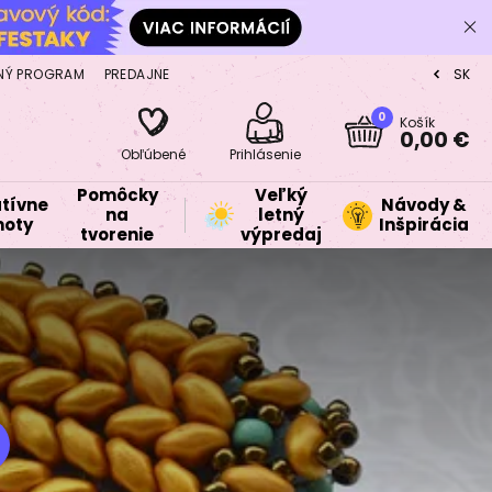
NÝ PROGRAM
PREDAJNE
SK
CZ
0
Košík
0,00 €
Obľúbené
Prihlásenie
Pomôcky
Veľký
tívne
Návody &
na
letný
oty
Inšpirácia
tvorenie
výpredaj