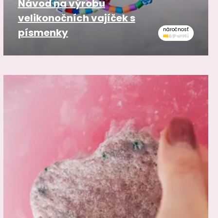
Návod na výrobu
velikonočních vajíček s
písmenky
náročnosť