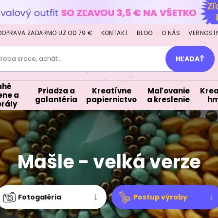
DOPRAVA ZADARMO UŽ OD 79 €
KONTAKT
BLOG
O NÁS
VERNOST
treba srdce, achát...
HĽADAŤ
ahé
Priadza a
Kreatívne
Maľovanie
Krea
ne a
galantéria
papiernictvo
a kreslenie
hm
rály
Mašle - velká verze
Fotogaléria
Postup výroby