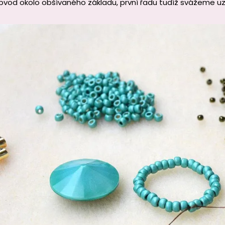
bvod okolo obšívaného základu, první řadu tudíž svážeme uzl