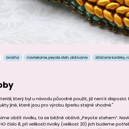
brošňa
navliekanie
,
peyote steh
,
obšívanie
stláčané koráliky
,
r
oby
eriál, který byl u návodu původně použit, již není k dispozici
kty jiné, které jsou pro výrobu šperku stejně vhodné."
síme obšít rivolku, ta se běžně obšívá „Peyote stehem“. Na
HO číslo 8, při velikosti rivolky (velikost 20) jich budeme pot