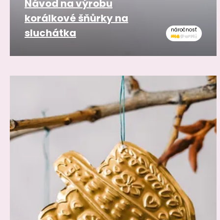
Návod na výrobu
korálkové šňůrky na
sluchátka
náročnosť