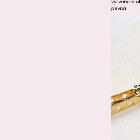
vytvoříme o
pevná