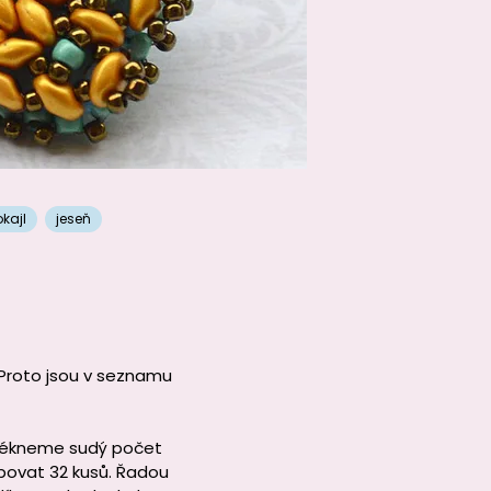
okajl
jeseň
. Proto jsou v seznamu
vlékneme sudý počet
řebovat 32 kusů. Řadou