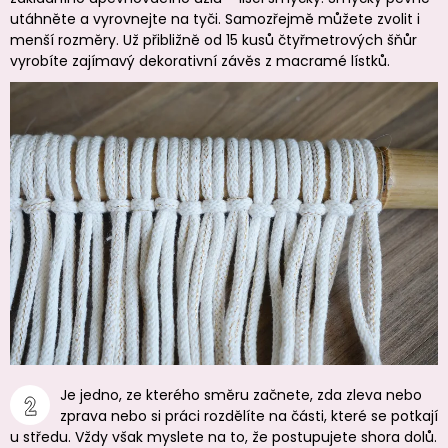
utáhněte a vyrovnejte na tyči. Samozřejmě můžete zvolit i
menší rozměry. Už přibližně od 15 kusů čtyřmetrových šňůr
vyrobíte zajímavý dekorativní závěs z macramé lístků.
Je jedno, ze kterého směru začnete, zda zleva nebo
zprava nebo si práci rozdělíte na části, které se potkají
u středu. Vždy však myslete na to, že postupujete shora dolů.