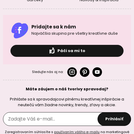
Pridajte sa k nám
Najväčšia skupina pre všetky kreatívne duše
Páči sa mi to
Sledujte nás aj na:
Máte záujem o náš tvorivy spravodaj?
Prihláste sa k spravodajcovi plnému kreatívnej inšpirácie a
neutečú vám žiadne novinky, trendy, zľavy a akcie.
Prihlásiť
Zaregistrovaním súhlasíte s
používaním vášho e-mailu
na marketingové