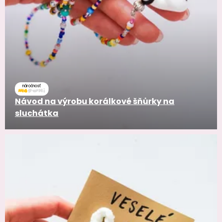
náročnosť
Návod na výrobu korálkové šňůrky na
sluchátka