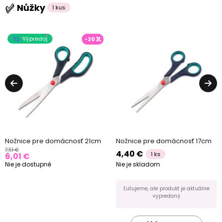
Nůžky
1 kus
Výpredaj
-20
Nožnice pre domácnosť 21cm
Nožnice pre domácnosť 17cm
7,51 €
4,40 €
1 ks
6,01 €
Nie je dostupné
Nie je skladom
Ľutujeme, ale produkt je aktuálne
vypredaný