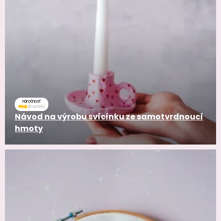
náročnosť
Návod na výrobu svícínku ze samotvrdnoucí
hmoty