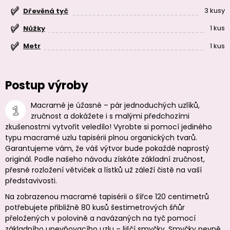
3 kusy
Dřevěná tyč
1 kus
Nůžky
1 kus
Metr
Postup výroby
Macramé je úžasné – pár jednoduchých uzlíků,
zručnost a dokážete i s malými předchozími
zkušenostmi vytvořit veledílo! Vyrobte si pomocí jediného
typu macramé uzlu tapisérii plnou organických tvarů.
Garantujeme vám, že váš výtvor bude pokaždé naprostý
originál. Podle našeho návodu získáte základní zručnost,
přesné rozložení větviček a lístků už záleží čistě na vaší
představivosti.
Na zobrazenou macramé tapisérii o šířce 120 centimetrů
potřebujete přibližně 80 kusů šestimetrových šňůr
přeložených v polovině a navázaných na tyč pomocí
základního upevňovacího uzlu – liščí smyčky. Smyčky pevně