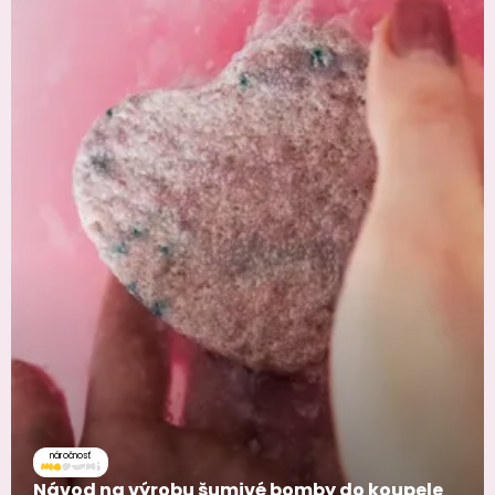
náročnosť
Návod na výrobu šumivé bomby do koupele