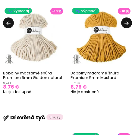
Výpredaj
Výpredaj
-10
-10
Bobbiny macramé šnúra
Bobbiny macramé šnúra
Premium 5mm Golden natural
Premium 5mm Mustard
9,73 €
9,73 €
8,76 €
8,76 €
Nie je dostupné
Nie je dostupné
Dřevěná tyč
3 kusy