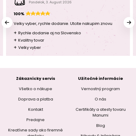
Pondelok, 3. August 2026
100%
Velky vyber, rychle dodanie. Utcite nakupim znovu
+
Rychle dodanie aj na Slovensko
+
Kvalitny tovar
+
Velky vyber
Zákaznícky servis
Užitočné informácie
Všetko o nákupe
Vernostný program
Doprava a platba
O nás
Kontakt
Certifikáty a atesty tovaru
Manumi
Predajne
Blog
Kreatívne sady ako firemné
darčeky
Návody & Inšpirácia