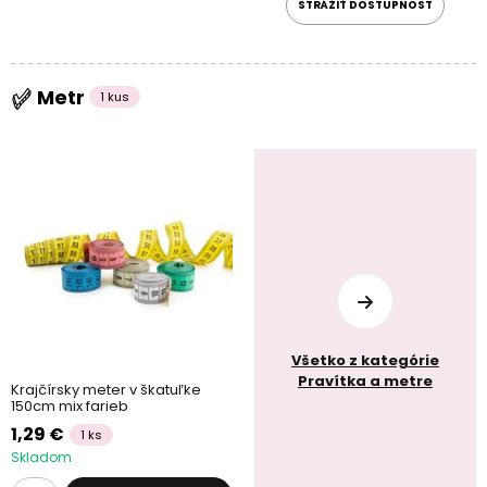
STRÁŽIŤ DOSTUPNOST
Metr
1 kus
Všetko z kategórie
Pravítka a metre
Krajčírsky meter v škatuľke
150cm mix farieb
1,29 €
1 ks
Skladom