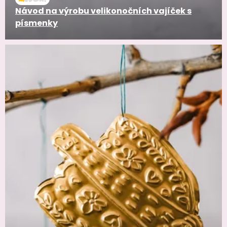
Návod na výrobu velikonočních vajíček s
písmenky