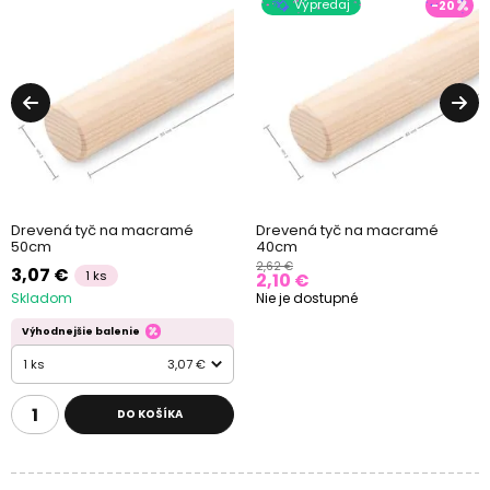
Výpredaj
-20
Drevená tyč na macramé
Drevená tyč na macramé
50cm
40cm
2,62 €
3,07 €
1 ks
2,10 €
Skladom
Nie je dostupné
Výhodnejšie balenie
1 ks
3,07 €
DO KOŠÍKA