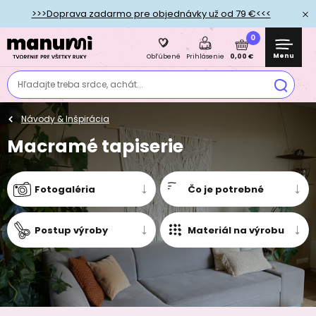
>>>Doprava zadarmo pre objednávky už od 79 €<<<
0
Menu
0,00 €
Obľúbené
Prihlásenie
Hľadajte treba srdce, achát...
Návody & Inšpirácia
Macramé tapiserie
Fotogaléria
Čo je potrebné
Postup výroby
Materiál na výrobu