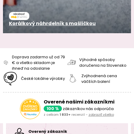
náročnosť
Korálkový náhrdelník s mašličkou
Doprava zadarmo už od 79
Výhodné spôsoby
€ a všetko skladom je
doručenia na Slovensko
ihneď na odoslanie
Zvýhodnená cena
České lokálne výrobky
väčších balení
Overené našimi zákazníkmi
100 %
zákazníkov nás odporúča
z celkom
1 833+
recenzií -
zobraziť všetko
Overený zákazník