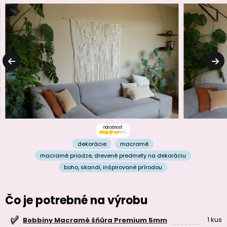
náročnosť
dekorácie
macramé
macramé priadze
,
drevené predmety na dekoráciu
boho
,
skandi
,
inšpirované prírodou
Čo je potrebné na výrobu
1 kus
Bobbiny Macramé šňůra Premium 5mm