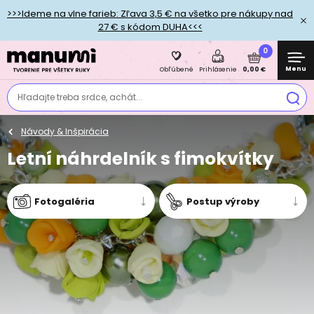
>>>Ideme na vlne farieb: Zľava 3,5 € na všetko pre nákupy nad
27 € s kódom DUHA<<<
0
Menu
0,00 €
Obľúbené
Prihlásenie
Hľadajte treba srdce, achát...
Návody & Inšpirácia
Letní náhrdelník s fimokvítky
Fotogaléria
Postup výroby