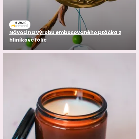
náročnosť
Návod na výrobu embosovaného ptáčka z
hliníkové fólie