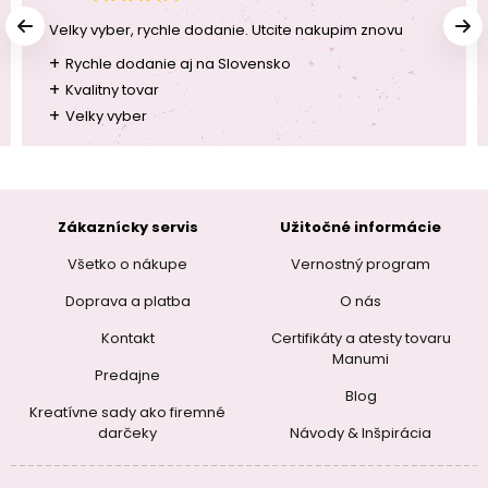
Velky vyber, rychle dodanie. Utcite nakupim znovu
+
Rychle dodanie aj na Slovensko
+
Kvalitny tovar
+
Velky vyber
Zákaznícky servis
Užitočné informácie
Všetko o nákupe
Vernostný program
Doprava a platba
O nás
Kontakt
Certifikáty a atesty tovaru
Manumi
Predajne
Blog
Kreatívne sady ako firemné
darčeky
Návody & Inšpirácia