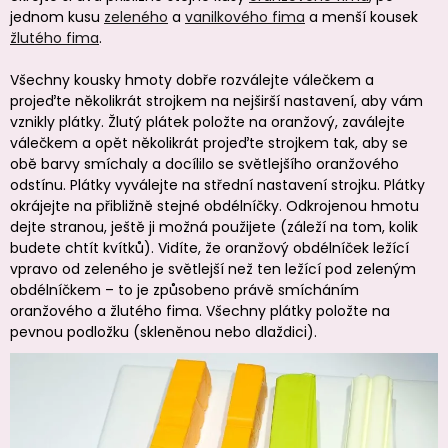
jednom kusu
zeleného
a
vanilkového fima
a menší kousek
žlutého fima
.
Všechny kousky hmoty dobře rozválejte válečkem a
projeďte několikrát strojkem na nejširší nastavení, aby vám
vznikly plátky. Žlutý plátek položte na oranžový, zaválejte
válečkem a opět několikrát projeďte strojkem tak, aby se
obě barvy smíchaly a docílilo se světlejšího oranžového
odstínu. Plátky vyválejte na střední nastavení strojku. Plátky
okrájejte na přibližně stejné obdélníčky. Odkrojenou hmotu
dejte stranou, ještě ji možná použijete (záleží na tom, kolik
budete chtít kvítků). Vidíte, že oranžový obdélníček ležící
vpravo od zeleného je světlejší než ten ležící pod zeleným
obdélníčkem – to je způsobeno právě smícháním
oranžového a žlutého fima. Všechny plátky položte na
pevnou podložku (skleněnou nebo dlaždici).