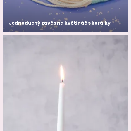
Jednoduchý zavěs na květináč s korálky