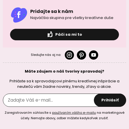
Pridajte sa k nám
Najväčšia skupina pre všetky kreatívne duše
Páči sa mi to
Sledujte nás aj na:
Máte záujem o náš tvorivy spravodaj?
Prihláste sa k spravodajcovi plnému kreatívnej inšpirácie a
neutečú vám žiadne novinky, trendy, zľavy a akcie.
Prihlásiť
Zaregistrovaním súhlasíte s
používaním vášho e-mailu
na marketingové
účely. Nemajte obavy, odber môžete kedykoľvek zrušiť.