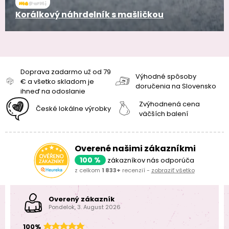
Korálkový náhrdelník s mašličkou
Doprava zadarmo už od 79
Výhodné spôsoby
€ a všetko skladom je
doručenia na Slovensko
ihneď na odoslanie
Zvýhodnená cena
České lokálne výrobky
väčších balení
Overené našimi zákazníkmi
100 %
zákazníkov nás odporúča
z celkom
1 833+
recenzií -
zobraziť všetko
Overený zákazník
Pondelok, 3. August 2026
100%