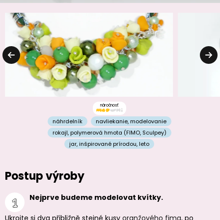
náročnosť
náhrdelník
navliekanie
,
modelovanie
rokajl
,
polymerová hmota (FIMO, Sculpey)
jar
,
inšpirované prírodou
,
leto
Postup výroby
Nejprve budeme modelovat kvítky.
Ukrojte si dva přibližně stejné kusy
oranžového fima
, po