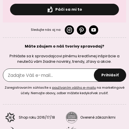
Páči sa mi to
Sledujte nás aj na:
Máte záujem o náš tvorivy spravodaj?
Prihláste sa k spravodajcovi plnému kreatívnej inšpirácie a
neutečú vám žiadne novinky, trendy, zľavy a akcie.
Prihlásiť
Zaregistrovaním súhlasíte s
používaním vášho e-mailu
na marketingové
účely. Nemajte obavy, odber môžete kedykoľvek zrušiť.
Shop roku 2016/17/18
Overené zákazníkmi