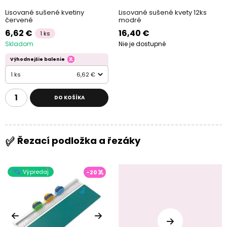
Lisované sušené kvetiny
Lisované sušené kvety 12ks
červené
modré
6,62 €
16,40 €
1 ks
Skladom
Nie je dostupné
Výhodnejšie balenie
1 ks
6,62 €
DO KOŠÍKA
Řezací podložka a řezáky
Výpredaj
-20