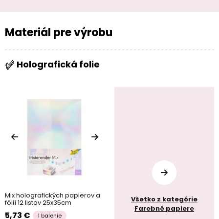
Materiál pre výrobu
Holografická folie
Mix holografických papierov a
Všetko z kategórie
fólií 12 listov 25x35cm
Farebné papiere
5,73 €
1 balenie