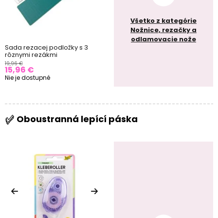
Všetko z kategórie
Nožnice, rezačky a
odlamovacie nože
Sada rezacej podložky s 3
rôznymi rezákmi
19,96 €
15,96 €
Nie je dostupné
Oboustranná lepící páska