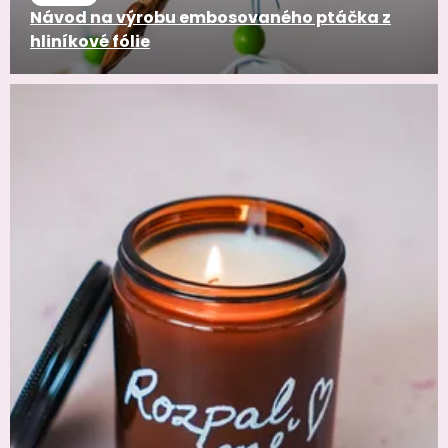
Návod na výrobu embosovaného ptáčka z
hliníkové fólie