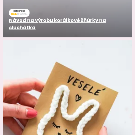
náročnosť
Návod na výrobu korálkové šňůrky na
sluchátka