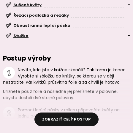
-
Sušené květy
-
Řezací podložka a řezáky
-
Oboustranná lepící páska
-
Stužka
Postup výroby
Nevíte, kde jste v knížce skončili? Tak tomu je konec.
Vyrobte si záložku do knížky, se kterou se v ději
neztratíte. Pár kvítků, průsvitná folie a za chvíli je hotovo.
Uřízněte pás z folie a následně jej přeřízněte v polovině,
abyste dostali dvě stejné poloviny.
Pomocí lepící pásky v rolleru připevněte květy na
jednu polovinu folie.
ZOBRAZIŤ CELÝ POSTUP