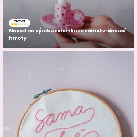
náročnosť
Návod na výrobu svícínku ze samotvrdnoucí
hmoty