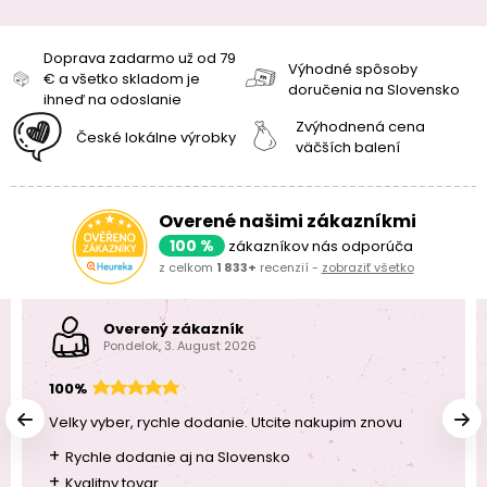
Doprava zadarmo už od 79
Výhodné spôsoby
€ a všetko skladom je
doručenia na Slovensko
ihneď na odoslanie
Zvýhodnená cena
České lokálne výrobky
väčších balení
Overené našimi zákazníkmi
100 %
zákazníkov nás odporúča
z celkom
1 833+
recenzií -
zobraziť všetko
Overený zákazník
Pondelok, 3. August 2026
100%
Velky vyber, rychle dodanie. Utcite nakupim znovu
+
Rychle dodanie aj na Slovensko
+
Kvalitny tovar