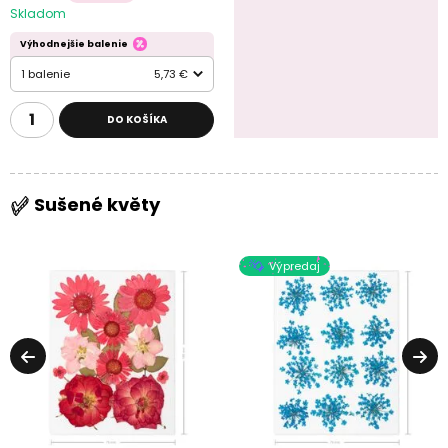
Skladom
Výhodnejšie balenie
1 balenie
5,73 €
DO KOŠÍKA
Sušené květy
Výpredaj