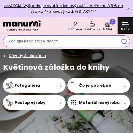
>>>AKCIA: Vyšperkujte svoj festivalový outfit so zľavou 3,5 € na
všetko <> Zľavový kód: FESTAKY<<<
0
Menu
0,00 €
Obľúbené
Prihlásenie
Hľadajte treba srdce, achát...
Návody & Inšpirácia
Květinová záložka do knihy
Fotogaléria
Čo je potrebné
Postup výroby
Materiál na výrobu