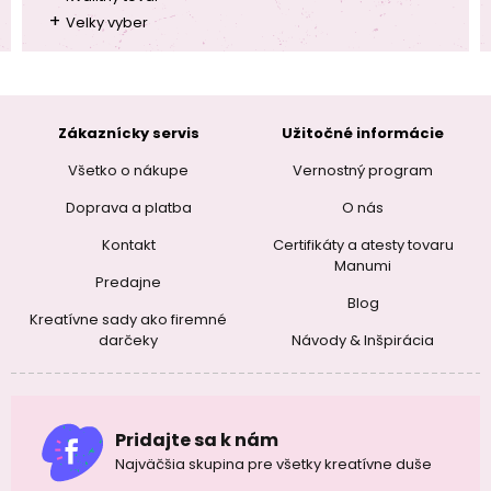
+
Velky vyber
Zákaznícky servis
Užitočné informácie
Všetko o nákupe
Vernostný program
Doprava a platba
O nás
Kontakt
Certifikáty a atesty tovaru
Manumi
Predajne
Blog
Kreatívne sady ako firemné
darčeky
Návody & Inšpirácia
Pridajte sa k nám
Najväčšia skupina pre všetky kreatívne duše