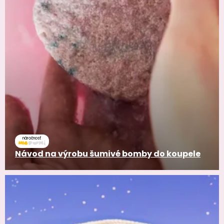
náročnosť
Návod na výrobu šumivé bomby do koupele