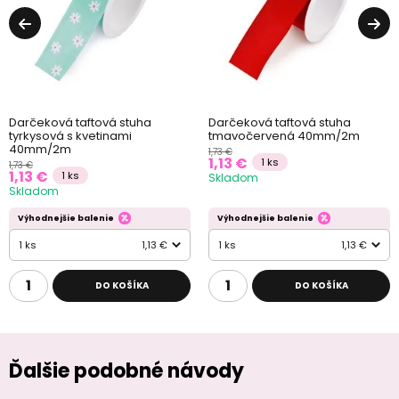
Darčeková taftová stuha
Darčeková taftová stuha
tyrkysová s kvetinami
tmavočervená 40mm/2m
40mm/2m
1,73 €
1,13 €
1 ks
1,73 €
1,13 €
1 ks
Skladom
Skladom
Výhodnejšie balenie
Výhodnejšie balenie
1 ks
1,13 €
1 ks
1,13 €
DO KOŠÍKA
DO KOŠÍKA
Ďalšie podobné návody