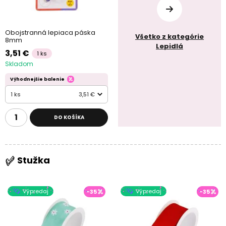
Obojstranná lepiaca páska
Všetko z kategórie
8mm
Lepidlá
3,51 €
1 ks
Skladom
Výhodnejšie balenie
1 ks
3,51 €
DO KOŠÍKA
Stužka
Výpredaj
Výpredaj
-35
-35