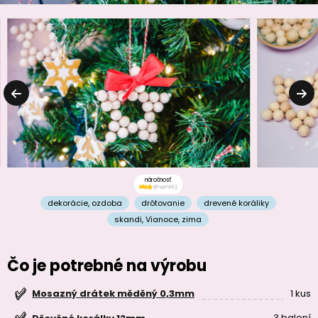
náročnosť
dekorácie
,
ozdoba
drôtovanie
drevené koráliky
skandi
,
Vianoce
,
zima
Čo je potrebné na výrobu
1 kus
Mosazný drátek měděný 0,3mm
3 balení