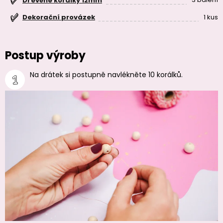
Dřevěné korálky 12mm
1 kus
Dekorační provázek
Postup výroby
Na drátek si postupně navlékněte 10 korálků.