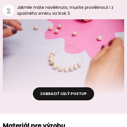
Jakmile máte navléknuto, musíte provléknout i z
opačného směru viz krok 3.
ZOBRAZIŤ CELÝ POSTUP
Materiál pre výrobu