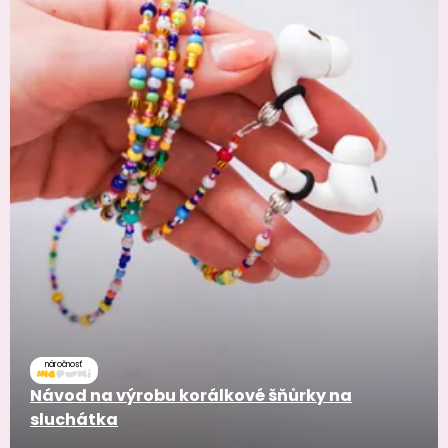
náročnosť
Návod na výrobu korálkové šňůrky na
sluchátka