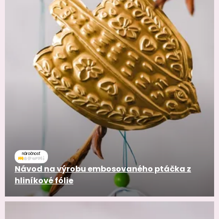
náročnosť
Návod na výrobu embosovaného ptáčka z
hliníkové fólie