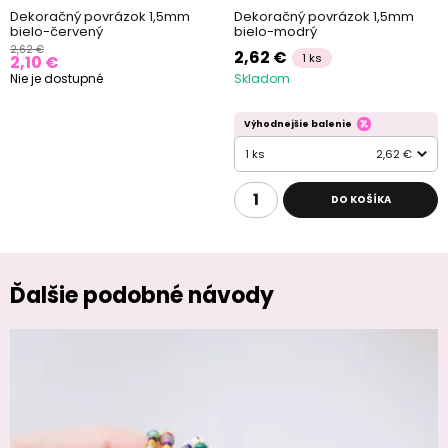
Dekoračný povrázok 1,5mm
Dekoračný povrázok 1,5mm
bielo-červený
bielo-modrý
2,62 €
2,62 €
1 ks
2,10 €
Nie je dostupné
Skladom
Výhodnejšie balenie
1 ks
2,62 €
DO KOŠÍKA
Ďalšie podobné návody