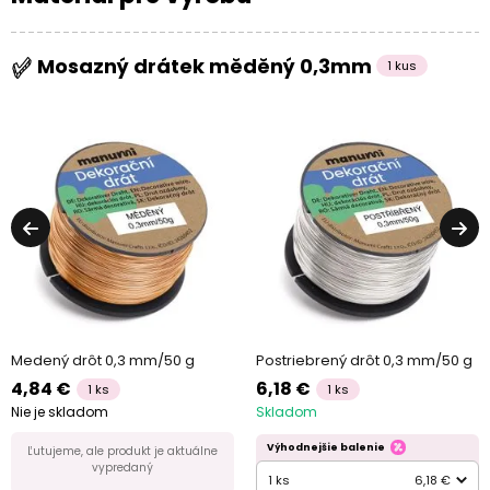
Mosazný drátek měděný 0,3mm
1 kus
Medený drôt 0,3 mm/50 g
Postriebrený drôt 0,3 mm/50 g
4,84 €
6,18 €
1 ks
1 ks
Nie je skladom
Skladom
Výhodnejšie balenie
Ľutujeme, ale produkt je aktuálne
vypredaný
1 ks
6,18 €