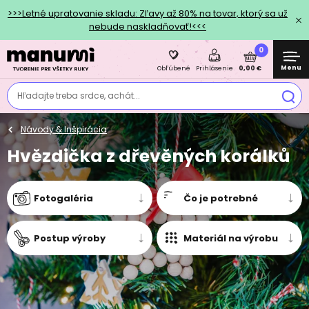
>>>Letné upratovanie skladu: Zľavy až 80% na tovar, ktorý sa už
nebude naskladňovať!<<<
0
Menu
0,00 €
Obľúbené
Prihlásenie
Hľadajte treba srdce, achát...
Návody & Inšpirácia
Hvězdička z dřevěných korálků
Fotogaléria
Čo je potrebné
Postup výroby
Materiál na výrobu