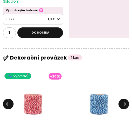
Skladom
Výhodnejšie balenie
10 ks
1,11 €
DO KOŠÍKA
Dekorační provázek
1 kus
Výpredaj
-20