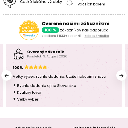
České lokálne výrobky
väčších balení
Overené našimi zákazníkmi
100 %
zákazníkov nás odporúča
z celkom
1 833+
recenzií -
zobraziť všetko
Overený zákazník
Pondelok, 3. August 2026
100%
Velky vyber, rychle dodanie. Utcite nakupim znovu
+
Rychle dodanie aj na Slovensko
+
Kvalitny tovar
+
Velky vyber