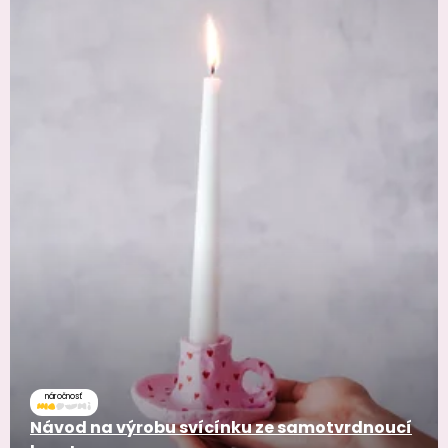
náročnosť
Návod na výrobu svícínku ze samotvrdnoucí