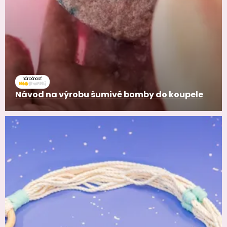
náročnosť
Návod na výrobu šumivé bomby do koupele