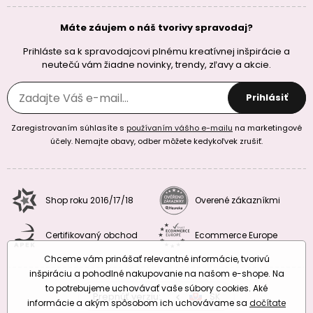
Máte záujem o náš tvorivy spravodaj?
Prihláste sa k spravodajcovi plnému kreatívnej inšpirácie a
neutečú vám žiadne novinky, trendy, zľavy a akcie.
Prihlásiť
Zaregistrovaním súhlasíte s
používaním vášho e-mailu
na marketingové
účely. Nemajte obavy, odber môžete kedykoľvek zrušiť.
Shop roku 2016/17/18
Overené zákazníkmi
Certifikovaný obchod
Ecommerce Europe
Chceme vám prinášať relevantné informácie, tvorivú
inšpiráciu a pohodlné nakupovanie na našom e-shope. Na
to potrebujeme uchovávať vaše súbory cookies. Aké
Prepnúť verziu:
CZ
SK
EU
RO
informácie a akým spôsobom ich uchovávame sa
dočítate