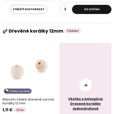
STRÁŽIŤ DOSTUPNOST
DO KOŠÍKA
Dřevěné korálky 12mm
3 balení
Český výrobok
Všetko z kategórie
Manumi české drevené surové
korálky 12 mm
Drevené koráliky
jednodruhové
1,11 €
10 ks