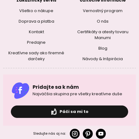
Zákaznícky servis
Užitočné informácie
Všetko o nákupe
Vernostný program
Doprava a platba
O nás
Kontakt
Certifikáty a atesty tovaru
Manumi
Predajne
Blog
Kreatívne sady ako firemné
darčeky
Návody & Inšpirácia
Pridajte sa k nám
Najväčšia skupina pre všetky kreatívne duše
Páči sa mi to
Sledujte nás aj na: