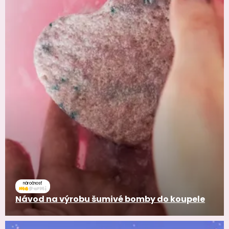
náročnosť
Návod na výrobu šumivé bomby do koupele