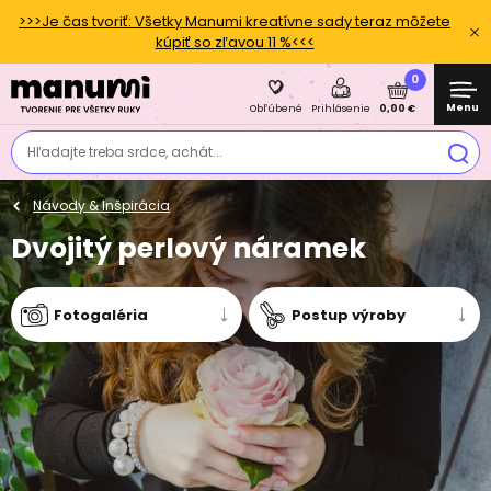
>>>Je čas tvoriť: Všetky Manumi kreatívne sady teraz môžete
kúpiť so zľavou 11 %<<<
0
Menu
0,00 €
Obľúbené
Prihlásenie
Hľadajte treba srdce, achát...
Návody & Inšpirácia
Dvojitý perlový náramek
Fotogaléria
Postup výroby