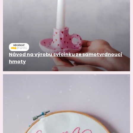
náročnosť
Návod na výrobu svícínku ze samotvrdnoucí
hmoty