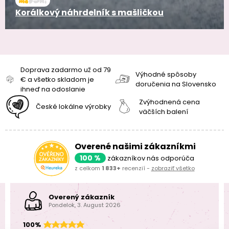
Korálkový náhrdelník s mašličkou
Doprava zadarmo už od 79
Výhodné spôsoby
€ a všetko skladom je
doručenia na Slovensko
ihneď na odoslanie
Zvýhodnená cena
České lokálne výrobky
väčších balení
Overené našimi zákazníkmi
100 %
zákazníkov nás odporúča
z celkom
1 833+
recenzií -
zobraziť všetko
Overený zákazník
Pondelok, 3. August 2026
100%