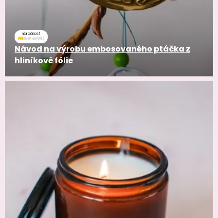
náročnosť
Návod na výrobu embosovaného ptáčka z
hliníkové fólie