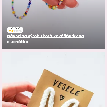
náročnosť
Návod na výrobu korálkové šňůrky na
sluchátka