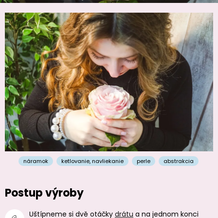
náramok
ketlovanie
,
navliekanie
perle
abstrakcia
Postup výroby
Uštípneme si dvě otáčky
drátu
a na jednom konci