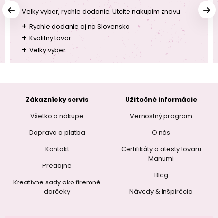
Velky vyber, rychle dodanie. Utcite nakupim znovu
+
Rychle dodanie aj na Slovensko
+
Kvalitny tovar
+
Velky vyber
Zákaznícky servis
Užitočné informácie
Všetko o nákupe
Vernostný program
Doprava a platba
O nás
Kontakt
Certifikáty a atesty tovaru
Manumi
Predajne
Blog
Kreatívne sady ako firemné
darčeky
Návody & Inšpirácia