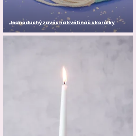
Jednoduchý zavěs na květináč s korálky