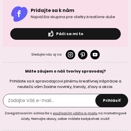
Pridajte sa k nám
Najväčšia skupina pre všetky kreatívne duše
Páči sa mi to
Sledujte nás aj na:
Máte záujem o náš tvorivy spravodaj?
Prihláste sa k spravodajcovi plnému kreatívnej inšpirácie a
neutečú vám žiadne novinky, trendy, zľavy a akcie.
Prihlásiť
Zaregistrovaním súhlasíte s
používaním vášho e-mailu
na marketingové
účely. Nemajte obavy, odber môžete kedykoľvek zrušiť.