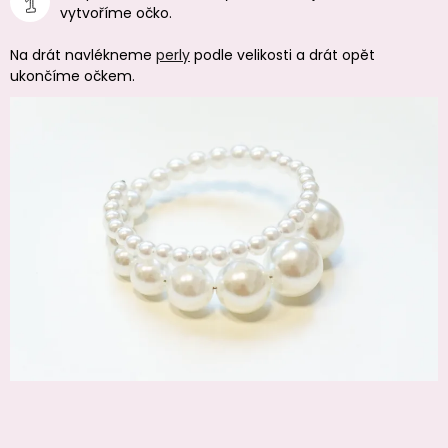
vytvoříme očko.
Na drát navlékneme
perly
podle velikosti a drát opět
ukončíme očkem.