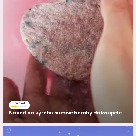
náročnosť
Návod na výrobu šumivé bomby do koupele