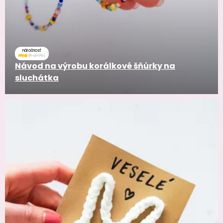
náročnosť
Návod na výrobu korálkové šňůrky na
sluchátka