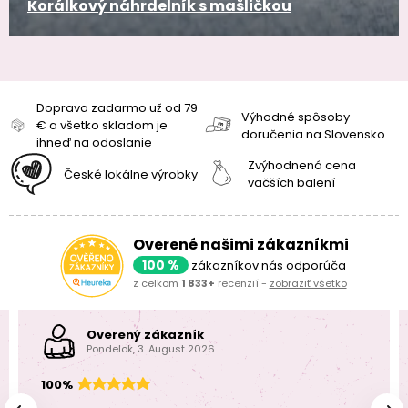
Korálkový náhrdelník s mašličkou
Doprava zadarmo už od 79
Výhodné spôsoby
€ a všetko skladom je
doručenia na Slovensko
ihneď na odoslanie
Zvýhodnená cena
České lokálne výrobky
väčších balení
Overené našimi zákazníkmi
100 %
zákazníkov nás odporúča
z celkom
1 833+
recenzií -
zobraziť všetko
Overený zákazník
Pondelok, 3. August 2026
100%