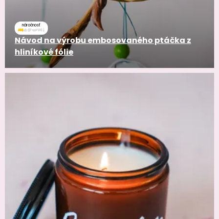
náročnosť
Návod na výrobu embosovaného ptáčka z
hliníkové fólie