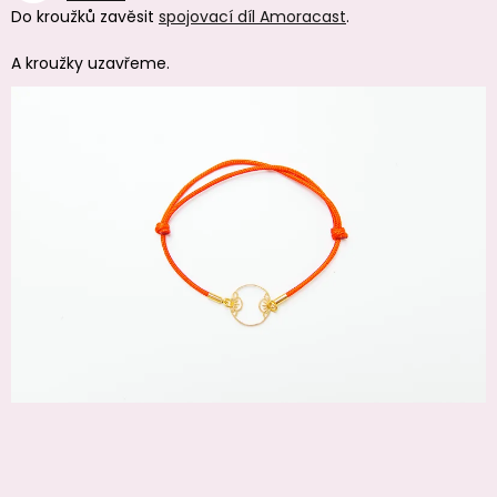
Do kroužků zavěsit
spojovací díl Amoracast
.
A kroužky uzavřeme.