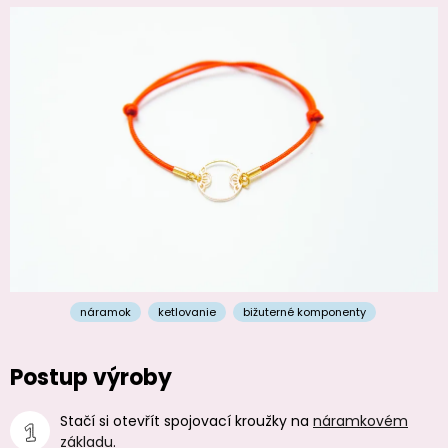
náramok
ketlovanie
bižuterné komponenty
Postup výroby
Stačí si otevřít spojovací kroužky na
náramkovém
základu
.