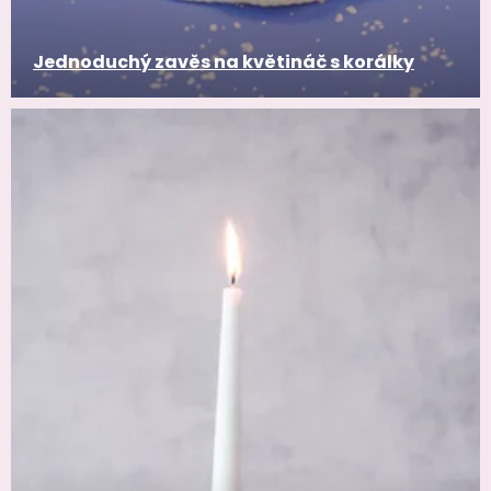
Jednoduchý zavěs na květináč s korálky