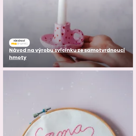
náročnosť
Návod na výrobu svícínku ze samotvrdnoucí
hmoty