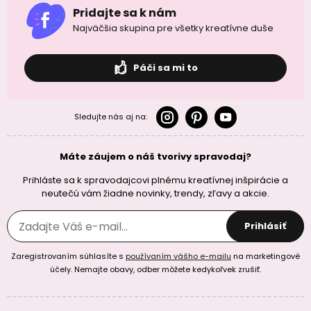
Pridajte sa k nám
Najväčšia skupina pre všetky kreatívne duše
Páči sa mi to
Sledujte nás aj na:
Máte záujem o náš tvorivy spravodaj?
Prihláste sa k spravodajcovi plnému kreatívnej inšpirácie a
neutečú vám žiadne novinky, trendy, zľavy a akcie.
Prihlásiť
Zaregistrovaním súhlasíte s
používaním vášho e-mailu
na marketingové
účely. Nemajte obavy, odber môžete kedykoľvek zrušiť.