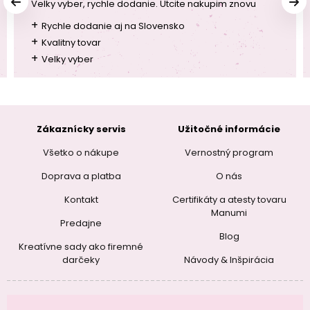
Velky vyber, rychle dodanie. Utcite nakupim znovu
+
Rychle dodanie aj na Slovensko
+
Kvalitny tovar
+
Velky vyber
Zákaznícky servis
Užitočné informácie
Všetko o nákupe
Vernostný program
Doprava a platba
O nás
Kontakt
Certifikáty a atesty tovaru
Manumi
Predajne
Blog
Kreatívne sady ako firemné
darčeky
Návody & Inšpirácia