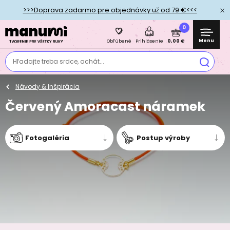
>>>Doprava zadarmo pre objednávky už od 79 €<<<
0
Menu
0,00 €
Obľúbené
Prihlásenie
Hľadajte treba srdce, achát...
Návody & Inšpirácia
Červený Amoracast náramek
Fotogaléria
Postup výroby