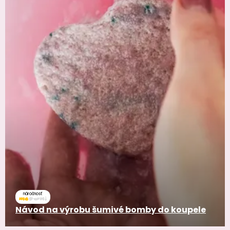
náročnosť
Návod na výrobu šumivé bomby do koupele