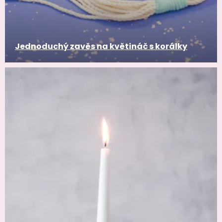
Jednoduchý zavěs na květináč s korálky