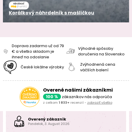
náročnosť
Korálkový náhrdelník s mašličkou
Doprava zadarmo už od 79
Výhodné spôsoby
€ a všetko skladom je
doručenia na Slovensko
ihneď na odoslanie
Zvýhodnená cena
České lokálne výrobky
väčších balení
Overené našimi zákazníkmi
100 %
zákazníkov nás odporúča
z celkom
1 833+
recenzií -
zobraziť všetko
Overený zákazník
Pondelok, 3. August 2026