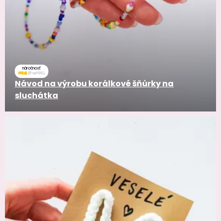
náročnosť
Návod na výrobu korálkové šňůrky na
sluchátka