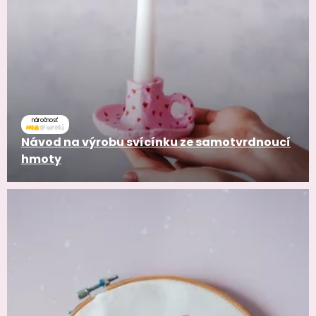
náročnosť
Návod na výrobu svícínku ze samotvrdnoucí
hmoty