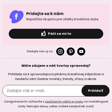
Pridajte sa k nám
Najväčšia skupina pre všetky kreatívne duše
Páči sa mi to
Sledujte nás aj na:
Máte záujem o náš tvorivy spravodaj?
Prihláste sa k spravodajcovi plnému kreatívnej inšpirácie a
neutečú vám žiadne novinky, trendy, zľavy a akcie.
Prihlásiť
Zaregistrovaním súhlasíte s
používaním vášho e-mailu
na marketingové
účely. Nemajte obavy, odber môžete kedykoľvek zrušiť.