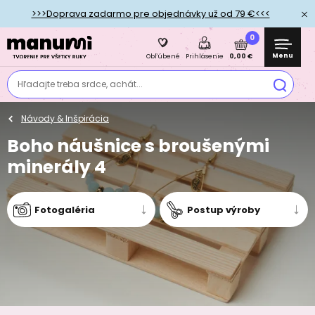
>>>Doprava zadarmo pre objednávky už od 79 €<<<
0
Menu
0,00 €
Obľúbené
Prihlásenie
Hľadajte treba srdce, achát...
Návody & Inšpirácia
Boho náušnice s broušenými
minerály 4
Fotogaléria
Postup výroby