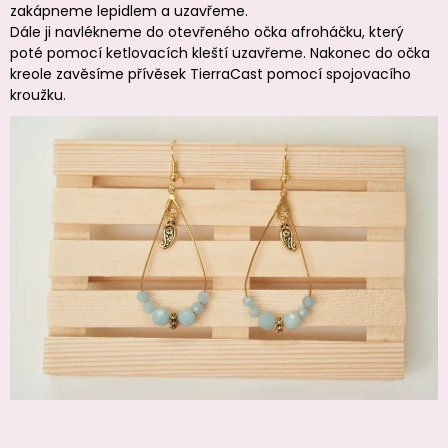
zakápneme lepidlem a uzavřeme.
Dále ji navlékneme do otevřeného očka afroháčku, který
poté pomocí ketlovacích kleští uzavřeme. Nakonec do očka
kreole zavěsíme přívěsek TierraCast pomocí spojovacího
kroužku.