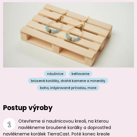
náušnice
ketlovanie
brúsené koráliky
,
drahé kamene a minerály
boho
,
inšpirované prírodou
,
more
Postup výroby
Otevřeme si naušnicovou kreoli, na kterou
navlékneme broušené korálky a doprostřed
navlékneme korálek TierraCast. Poté konec kreole