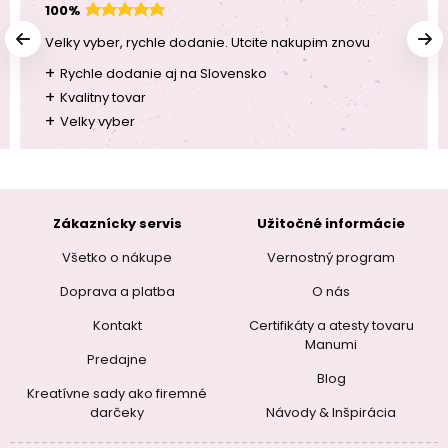
100%
Velky vyber, rychle dodanie. Utcite nakupim znovu
+
Rychle dodanie aj na Slovensko
+
Kvalitny tovar
+
Velky vyber
Zákaznícky servis
Užitočné informácie
Všetko o nákupe
Vernostný program
Doprava a platba
O nás
Kontakt
Certifikáty a atesty tovaru
Manumi
Predajne
Blog
Kreatívne sady ako firemné
darčeky
Návody & Inšpirácia