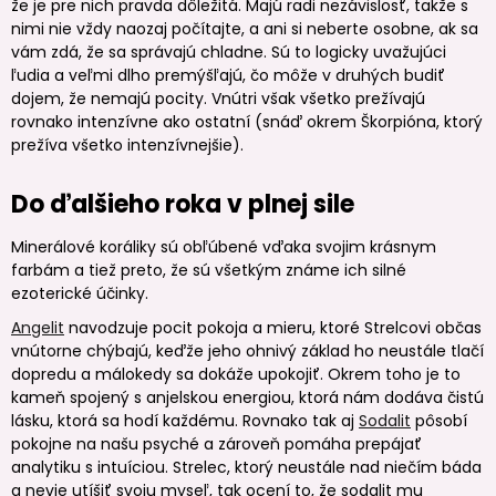
že je pre nich pravda dôležitá. Majú radi nezávislosť, takže s
nimi nie vždy naozaj počítajte, a ani si neberte osobne, ak sa
vám zdá, že sa správajú chladne. Sú to logicky uvažujúci
ľudia a veľmi dlho premýšľajú, čo môže v druhých budiť
dojem, že nemajú pocity. Vnútri však všetko prežívajú
rovnako intenzívne ako ostatní (snáď okrem Škorpióna, ktorý
prežíva všetko intenzívnejšie).
Do ďalšieho roka v plnej sile
Minerálové koráliky sú obľúbené vďaka svojim krásnym
farbám a tiež preto, že sú všetkým známe ich silné
ezoterické účinky.
Angelit
navodzuje pocit pokoja a mieru, ktoré Strelcovi občas
vnútorne chýbajú, keďže jeho ohnivý základ ho neustále tlačí
dopredu a málokedy sa dokáže upokojiť. Okrem toho je to
kameň spojený s anjelskou energiou, ktorá nám dodáva čistú
lásku, ktorá sa hodí každému. Rovnako tak aj
Sodalit
pôsobí
pokojne na našu psyché a zároveň pomáha prepájať
analytiku s intuíciou. Strelec, ktorý neustále nad niečím báda
a nevie utíšiť svoju myseľ, tak ocení to, že sodalit mu