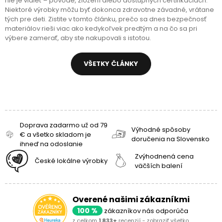
nie je vidieť – pôvode, zložení alebo dostupných certifikáciách.
Niektoré výrobky môžu byť dokonca zdravotne závadné, vrátane
tých pre deti. Zistite v tomto článku, prečo sa dnes bezpečnosť
materiálov rieši viac ako kedykoľvek predtým a na čo sa pri
výbere zamerať, aby ste nakupovali s istotou.
VŠETKY ČLÁNKY
Doprava zadarmo už od 79
Výhodné spôsoby
€ a všetko skladom je
doručenia na Slovensko
ihneď na odoslanie
Zvýhodnená cena
České lokálne výrobky
väčších balení
Overené našimi zákazníkmi
100 %
zákazníkov nás odporúča
z celkom
1 833+
recenzií -
zobraziť všetko