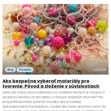
Blog
Poradňa
1. júl 2026
Ako bezpečne vyberať materiály pre
tvorenie: Pôvod a zloženie v súvislostiach
Láka vás nízka cena materiálov zo zvláštne lacných e-shopov s
dodacou lehotou 14 dní alebo z rôznych ázijských trhovísk? Na
prvý pohľad môžu vyzerať rovnako ako produkty
špecializovaných predajcov, rozdiel ale často spočíva v tom, čo