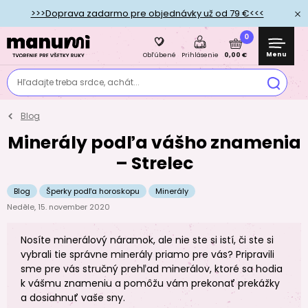
>>>Doprava zadarmo pre objednávky už od 79 €<<<
0
Menu
0,00 €
Obľúbené
Prihlásenie
Hľadajte treba srdce, achát...
Blog
Minerály podľa vášho znamenia
– Strelec
Blog
Šperky podľa horoskopu
Minerály
Neděle, 15. november 2020
Nosíte minerálový náramok, ale nie ste si istí, či ste si
vybrali tie správne minerály priamo pre vás? Pripravili
sme pre vás stručný prehľad minerálov, ktoré sa hodia
k vášmu znameniu a pomôžu vám prekonať prekážky
a dosiahnuť vaše sny.