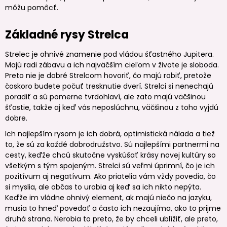
môžu pomôcť.
Základné rysy Strelca
Strelec je ohnivé znamenie pod vládou šťastného Jupitera.
Majú radi zábavu a ich najväčším cieľom v živote je sloboda.
Preto nie je dobré Strelcom hovoriť, čo majú robiť, pretože
čoskoro budete počuť tresknutie dverí. Strelci si nenechajú
poradiť a sú pomerne tvrdohlaví, ale zato majú väčšinou
šťastie, takže aj keď vás neposlúchnu, väčšinou z toho vyjdú
dobre.
Ich najlepším rysom je ich dobrá, optimistická nálada a tiež
to, že sú za každé dobrodružstvo. Sú najlepšími partnermi na
cesty, keďže chcú skutočne vyskúšať krásy novej kultúry so
všetkým s tým spojeným. Strelci sú veľmi úprimní, čo je ich
pozitívum aj negatívum. Ako priatelia vám vždy povedia, čo
si myslia, ale občas to urobia aj keď sa ich nikto nepýta.
Keďže im vládne ohnivý element, ak majú niečo na jazyku,
musia to hneď povedať a často ich nezaujíma, ako to prijme
druhá strana. Nerobia to preto, že by chceli ublížiť, ale preto,