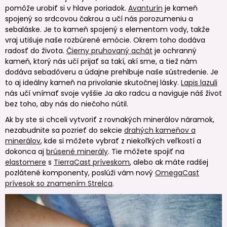
pomôže urobiť si v hlave poriadok.
Avanturín
je kameň
spojený so srdcovou čakrou a učí nás porozumeniu a
sebaláske. Je to kameň spojený s elementom vody, takže
vraj utišuje naše rozbúrené emócie. Okrem toho dodáva
radosť do života.
Čierny pruhovaný achát
je ochranný
kameň, ktorý nás učí prijať sa takí, akí sme, a tiež nám
dodáva sebadôveru a údajne prehlbuje naše sústredenie. Je
to aj ideálny kameň na privolanie skutočnej lásky.
Lapis lazuli
nás učí vnímať svoje vyššie Ja ako radcu a naviguje náš život
bez toho, aby nás do niečoho nútil.
Ak by ste si chceli vytvoriť z rovnakých minerálov náramok,
nezabudnite sa pozrieť do sekcie
drahých kameňov a
minerálov
, kde si môžete vybrať z niekoľkých veľkostí a
dokonca aj
brúsené minerály
. Tie môžete spojiť na
elastomere
s
TierraCast príveskom
, alebo ak máte radšej
pozlátené komponenty, poslúži vám nový
OmegaCast
prívesok so znamením Strelca
.