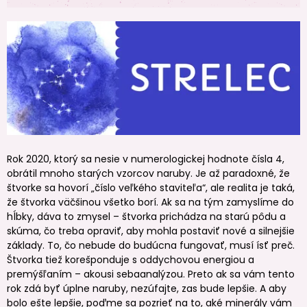
Rok 2020, ktorý sa nesie v numerologickej hodnote čísla 4,
obrátil mnoho starých vzorcov naruby. Je až paradoxné, že
štvorke sa hovorí „číslo veľkého staviteľa“, ale realita je taká,
že štvorka väčšinou všetko borí. Ak sa na tým zamyslíme do
hĺbky, dáva to zmysel – štvorka prichádza na starú pôdu a
skúma, čo treba opraviť, aby mohla postaviť nové a silnejšie
základy. To, čo nebude do budúcna fungovať, musí ísť preč.
Štvorka tiež korešponduje s oddychovou energiou a
premýšľaním – akousi sebaanalýzou. Preto ak sa vám tento
rok zdá byť úplne naruby, nezúfajte, zas bude lepšie. A aby
bolo ešte lepšie, poďme sa pozrieť na to, aké minerály vám