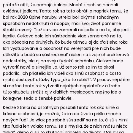
pretože cítili, že nemajú balans. Mnohí z nich sa nechali
ovládnuť jedlom. Tento rok sa toto obráti a napriek tomu, že
bol rok 2020 úplne naruby, Strelci boli akýmsi záhadným
spôsobom nedotknutí a naopak, mali svoj život pomerne
štruktúrovaný. Tiež sa viac zamerali na jedlo a na to, aby jedli
lepšie. Celkovo bolo ich sústredenie viac zamerané na to,
ako pôsobia na druhých, čo bude témou aj do ďalšieho roka.
Ich vystupovanie a osobnosť na verejnosti pre nich bude
dôležitá a budú sa sústreďovať nielen na svoje charakterové
nedostatky, ale aj na svoju fyzickú schránku. Cieľom bude
vytvoriť nové a silnejšie Ja. Už tento rok sa im to akosi
podarilo, ich priatelia ich videli ako silnú osobnosť a často
mohli dostávať otázky typu „ako to robíš?”. V pracovnej sfére
si možno tento rok vytvorili nejakých nepriateľov a treba
túto situáciu strážiť aj v ďalších mesiacoch, možno ide o
kolegyne, teda o ženské pohlavie.
Keďže Strelci na ostatných pôsobili tento rok ako silné a
krásne osobnosti, je možné, že im do života prišlo mnoho
nových ľudí. Je však potrebné sústrediť sa na to, či sú s nimi
títo ľudia len vďaka tomu, že si myslia, že z nich môžu niečo
získať, alebo či sú to skutoční priatelia do života. Mali by sa