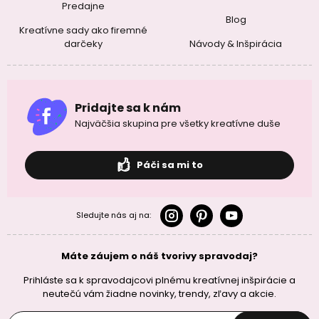
Predajne
Blog
Kreatívne sady ako firemné
darčeky
Návody & Inšpirácia
Pridajte sa k nám
Najväčšia skupina pre všetky kreatívne duše
Páči sa mi to
Sledujte nás aj na:
Máte záujem o náš tvorivy spravodaj?
Prihláste sa k spravodajcovi plnému kreatívnej inšpirácie a
neutečú vám žiadne novinky, trendy, zľavy a akcie.