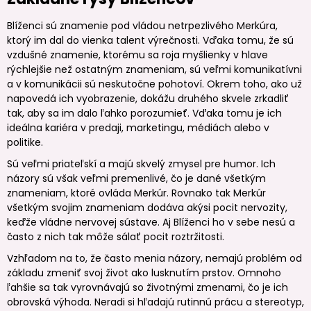
Blíženci sú znamenie pod vládou netrpezlivého Merkúra,
ktorý im dal do vienka talent výrečnosti. Vďaka tomu, že sú
vzdušné znamenie, ktorému sa roja myšlienky v hlave
rýchlejšie než ostatným znameniam, sú veľmi komunikatívni
a v komunikácii sú neskutočne pohotoví. Okrem toho, ako už
napovedá ich vyobrazenie, dokážu druhého skvele zrkadliť
tak, aby sa im dalo ľahko porozumieť. Vďaka tomu je ich
ideálna kariéra v predaji, marketingu, médiách alebo v
politike.
Sú veľmi priateľskí a majú skvelý zmysel pre humor. Ich
názory sú však veľmi premenlivé, čo je dané všetkým
znameniam, ktoré ovláda Merkúr. Rovnako tak Merkúr
všetkým svojim znameniam dodáva akýsi pocit nervozity,
keďže vládne nervovej sústave. Aj Blíženci ho v sebe nesú a
často z nich tak môže sálať pocit roztržitosti.
Vzhľadom na to, že často menia názory, nemajú problém od
základu zmeniť svoj život ako lusknutím prstov. Omnoho
ľahšie sa tak vyrovnávajú so životnými zmenami, čo je ich
obrovská výhoda. Neradi si hľadajú rutinnú prácu a stereotyp,