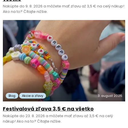
Nakúpte do 9. 8. 2026 a môžete mať zľavu až 3,5 € na celý nákup!
Ako na to? Čítajte nižšie.
Blog
Akcie a zľavy
3. august 2026
Festivalová zľava 3,5 € na všetko
Nakúpte do 23. 8. 2026 a môžete mať zľavu až 3,5 € na celý
nákup! Ako na to? Čítajte nižšie.