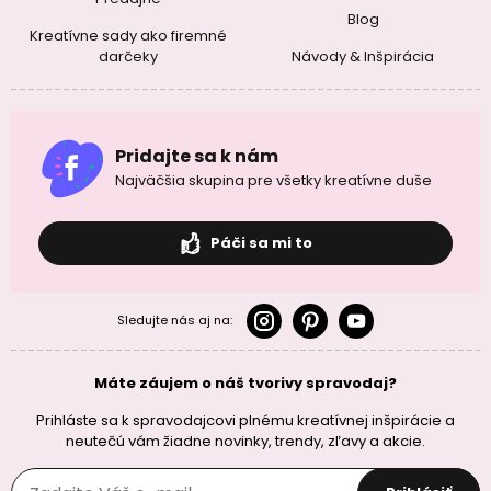
Blog
Kreatívne sady ako firemné
darčeky
Návody & Inšpirácia
Pridajte sa k nám
Najväčšia skupina pre všetky kreatívne duše
Páči sa mi to
Sledujte nás aj na:
Máte záujem o náš tvorivy spravodaj?
Prihláste sa k spravodajcovi plnému kreatívnej inšpirácie a
neutečú vám žiadne novinky, trendy, zľavy a akcie.