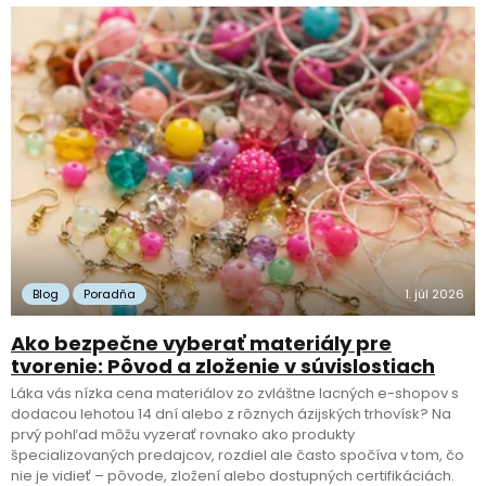
Blog
Poradňa
1. júl 2026
Ako bezpečne vyberať materiály pre
tvorenie: Pôvod a zloženie v súvislostiach
Láka vás nízka cena materiálov zo zvláštne lacných e-shopov s
dodacou lehotou 14 dní alebo z rôznych ázijských trhovísk? Na
prvý pohľad môžu vyzerať rovnako ako produkty
špecializovaných predajcov, rozdiel ale často spočíva v tom, čo
nie je vidieť – pôvode, zložení alebo dostupných certifikáciách.