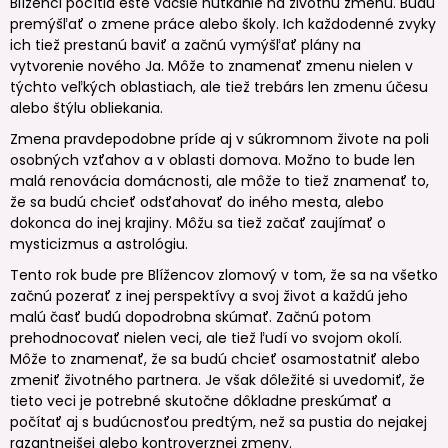
Blíženci pocítia ešte väčšie nutkanie na životnú zmenu. Budú
premýšľať o zmene práce alebo školy. Ich každodenné zvyky
ich tiež prestanú baviť a začnú vymýšľať plány na
vytvorenie nového Ja. Môže to znamenať zmenu nielen v
týchto veľkých oblastiach, ale tiež trebárs len zmenu účesu
alebo štýlu obliekania.
Zmena pravdepodobne príde aj v súkromnom živote na poli
osobných vzťahov a v oblasti domova. Možno to bude len
malá renovácia domácnosti, ale môže to tiež znamenať to,
že sa budú chcieť odsťahovať do iného mesta, alebo
dokonca do inej krajiny. Môžu sa tiež začať zaujímať o
mysticizmus a astrológiu.
Tento rok bude pre Blížencov zlomový v tom, že sa na všetko
začnú pozerať z inej perspektívy a svoj život a každú jeho
malú časť budú dopodrobna skúmať. Začnú potom
prehodnocovať nielen veci, ale tiež ľudí vo svojom okolí.
Môže to znamenať, že sa budú chcieť osamostatniť alebo
zmeniť životného partnera. Je však dôležité si uvedomiť, že
tieto veci je potrebné skutočne dôkladne preskúmať a
počítať aj s budúcnosťou predtým, než sa pustia do nejakej
razantnejšej alebo kontroverznej zmeny.