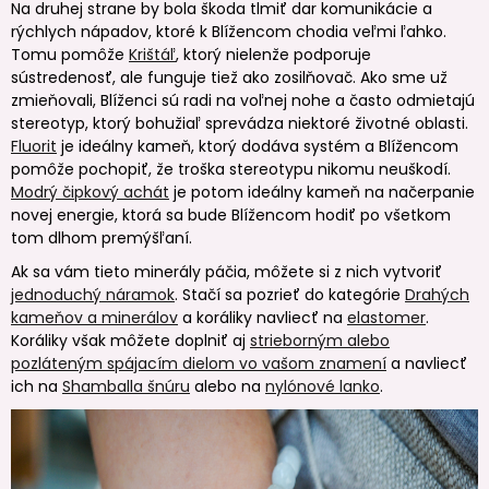
Na druhej strane by bola škoda tlmiť dar komunikácie a
rýchlych nápadov, ktoré k Blížencom chodia veľmi ľahko.
Tomu pomôže
Krištáľ
, ktorý nielenže podporuje
sústredenosť, ale funguje tiež ako zosilňovač. Ako sme už
zmieňovali, Blíženci sú radi na voľnej nohe a často odmietajú
stereotyp, ktorý bohužiaľ sprevádza niektoré životné oblasti.
Fluorit
je ideálny kameň, ktorý dodáva systém a Blížencom
pomôže pochopiť, že troška stereotypu nikomu neuškodí.
Modrý čipkový achát
je potom ideálny kameň na načerpanie
novej energie, ktorá sa bude Blížencom hodiť po všetkom
tom dlhom premýšľaní.
Ak sa vám tieto minerály páčia, môžete si z nich vytvoriť
jednoduchý náramok
. Stačí sa pozrieť do kategórie
Drahých
kameňov a minerálov
a koráliky navliecť na
elastomer
.
Koráliky však môžete doplniť aj
strieborným alebo
pozláteným spájacím dielom vo vašom znamení
a navliecť
ich na
Shamballa šnúru
alebo na
nylónové lanko
.