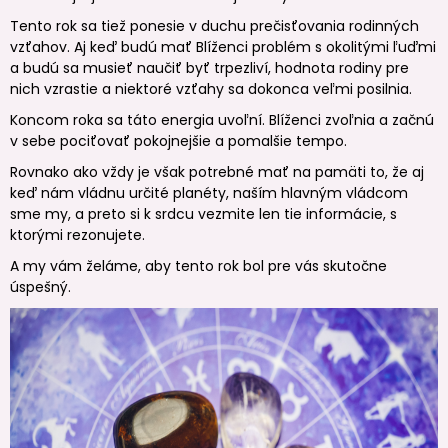
Tento rok sa tiež ponesie v duchu prečisťovania rodinných
vzťahov. Aj keď budú mať Blíženci problém s okolitými ľuďmi
a budú sa musieť naučiť byť trpezliví, hodnota rodiny pre
nich vzrastie a niektoré vzťahy sa dokonca veľmi posilnia.
Koncom roka sa táto energia uvoľní. Blíženci zvoľnia a začnú
v sebe pociťovať pokojnejšie a pomalšie tempo.
Rovnako ako vždy je však potrebné mať na pamäti to, že aj
keď nám vládnu určité planéty, naším hlavným vládcom
sme my, a preto si k srdcu vezmite len tie informácie, s
ktorými rezonujete.
A my vám želáme, aby tento rok bol pre vás skutočne
úspešný.