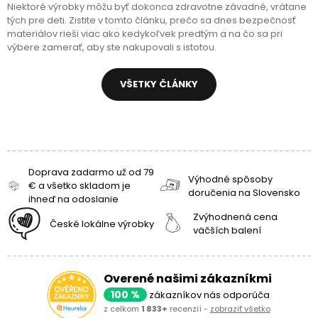
Niektoré výrobky môžu byť dokonca zdravotne závadné, vrátane
tých pre deti. Zistite v tomto článku, prečo sa dnes bezpečnosť
materiálov rieši viac ako kedykoľvek predtým a na čo sa pri
výbere zamerať, aby ste nakupovali s istotou.
VŠETKY ČLÁNKY
Doprava zadarmo už od 79
Výhodné spôsoby
€ a všetko skladom je
doručenia na Slovensko
ihneď na odoslanie
Zvýhodnená cena
České lokálne výrobky
väčších balení
Overené našimi zákazníkmi
100 %
zákazníkov nás odporúča
z celkom
1 833+
recenzií -
zobraziť všetko