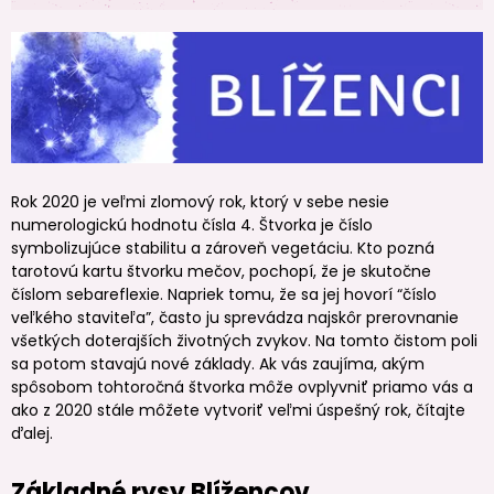
Rok 2020 je veľmi zlomový rok, ktorý v sebe nesie
numerologickú hodnotu čísla 4. Štvorka je číslo
symbolizujúce stabilitu a zároveň vegetáciu. Kto pozná
tarotovú kartu štvorku mečov, pochopí, že je skutočne
číslom sebareflexie. Napriek tomu, že sa jej hovorí “číslo
veľkého staviteľa”, často ju sprevádza najskôr prerovnanie
všetkých doterajších životných zvykov. Na tomto čistom poli
sa potom stavajú nové základy. Ak vás zaujíma, akým
spôsobom tohtoročná štvorka môže ovplyvniť priamo vás a
ako z 2020 stále môžete vytvoriť veľmi úspešný rok, čítajte
ďalej.
Základné rysy Blížencov