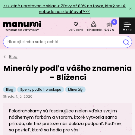
>>>Letné upratovanie skladu: Zľavy až 80% na tovar, ktorý sa už
nebude naskladňovať!<<<
0
Menu
0,00 €
Obľúbené
Prihlásenie
Hľadajte treba srdce, achát...
Blog
Minerály podľa vášho znamenia
– Blíženci
Blog
Šperky podľa horoskopu
Minerály
Streda, 1. júl 2020
Polodrahokamy sú fascinujúce nielen vďaka svojim
nádherným farbám a vzorom, ktoré vytvorila sama
príroda, ale tiež pretože nás dokážu podporiť. Poďme
sa pozrieť, ktoré sa hodia pre vás!