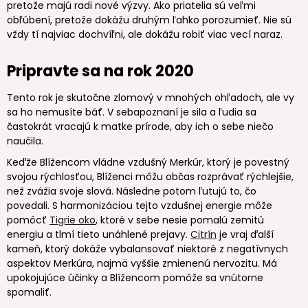
pretože majú radi nové výzvy. Ako priatelia sú veľmi
obľúbení, pretože dokážu druhým ľahko porozumieť. Nie sú
vždy tí najviac dochvíľni, ale dokážu robiť viac vecí naraz.
Pripravte sa na rok 2020
Tento rok je skutočne zlomový v mnohých ohľadoch, ale vy
sa ho nemusíte báť. V sebapoznaní je sila a ľudia sa
častokrát vracajú k matke prírode, aby ich o sebe niečo
naučila.
Keďže Blížencom vládne vzdušný Merkúr, ktorý je povestný
svojou rýchlosťou, Blíženci môžu občas rozprávať rýchlejšie,
než zvážia svoje slová. Následne potom ľutujú to, čo
povedali. S harmonizáciou tejto vzdušnej energie môže
pomôcť
Tigrie oko
, ktoré v sebe nesie pomalú zemitú
energiu a tlmí tieto unáhlené prejavy.
Citrín
je vraj ďalší
kameň, ktorý dokáže vybalansovať niektoré z negatívnych
aspektov Merkúra, najmä vyššie zmienenú nervozitu. Má
upokojujúce účinky a Blížencom pomôže sa vnútorne
spomaliť.