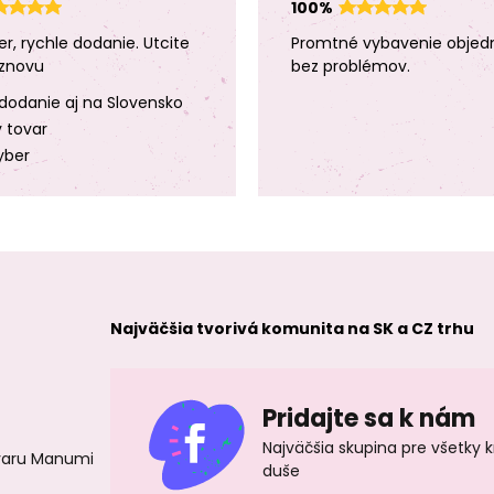
100%
er, rychle dodanie. Utcite
Promtné vybavenie objed
znovu
bez problémov.
dodanie aj na Slovensko
y tovar
yber
Najväčšia tvorivá komunita na SK a CZ trhu
Pridajte sa k nám
Najväčšia skupina pre všetky 
ovaru Manumi
duše