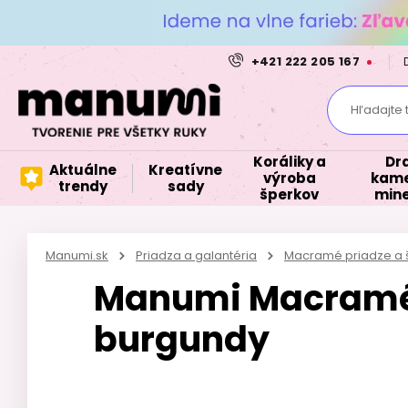
+421 222 205 167
Hľadajte 
Koráliky a
Dr
Aktuálne
Kreatívne
výroba
kame
trendy
sady
šperkov
mine
Manumi.sk
Priadza a galantéria
Macramé priadze a 
Manumi Macram
burgundy