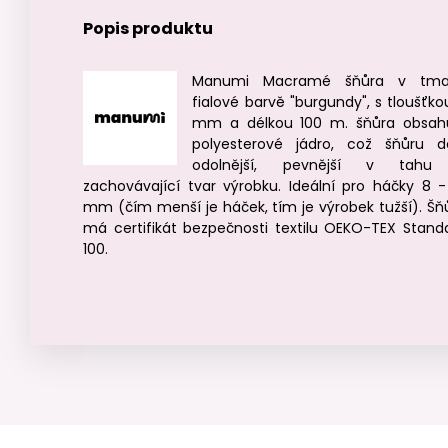
Popis produktu
Manumi Macramé šňůra v tma
fialové barvě "burgundy", s tloušťko
mm a délkou 100 m. šňůra obsah
polyesterové jádro, což šňůru d
odolnější, pevnější v tahu
zachovávající tvar výrobku. Ideální pro háčky 8 -
mm (čím menší je háček, tím je výrobek tužší). Šň
má certifikát bezpečnosti textilu OEKO-TEX Stand
100.