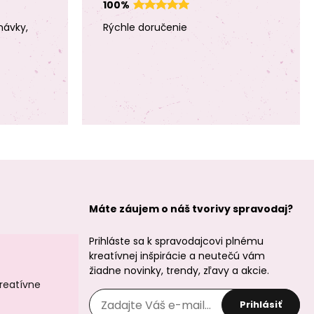
Macramé šnúra
100%
Macramé šnúra
5mm tmavosivé
3mm zelená
odlesky
návky,
Rýchle doručenie
Manumi
Manumi
Macramé šnúra
Macramé šnúra
5mm zelená
3mm tmavo
ružová
Máte záujem o náš tvorivy spravodaj?
Prihláste sa k spravodajcovi plnému
kreatívnej inšpirácie a neutečú vám
žiadne novinky, trendy, zľavy a akcie.
kreatívne
Manumi
Manumi
Macramé šnúra
Macramé šnúra
Prihlásiť
5mm tmavo
5mm pastelová