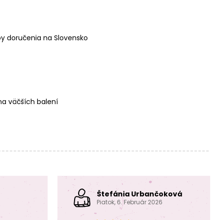
Manumi
Manumi
Macramé šnúra
Macramé šnúra
3mm tmavo
5mm tmavo
zelena
zelena
y doručenia na Slovensko
a väčších balení
Manumi
Manumi
Macramé šnúra
Macramé šnúra
3mm natural
5mm natural
500m
500m
Štefánia Urbančoková
Piatok, 6. Február 2026
Manumi
Manumi