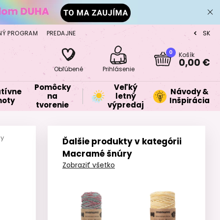
NÝ PROGRAM
PREDAJNE
SK
CZ
0
Košík
0,00 €
Obľúbené
Prihlásenie
Pomôcky
Veľký
tívne
Návody &
na
letný
oty
Inšpirácia
tvorenie
výpredaj
dy
Ďalšie produkty v kategórii
Macramé šnúry
Zobraziť všetko