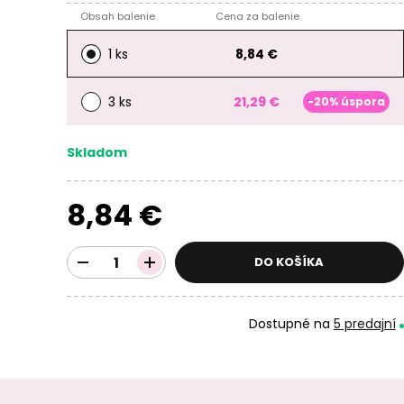
Obsah balenie
Cena za balenie
1 ks
8,84 €
3 ks
21,29 €
-20% úspora
Skladom
8,84 €
DO KOŠÍKA
Dostupné na
5 predajní