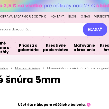
DOPRAVA ZADARMO UŽ OD 79 €
KONTAKT
BLOG
O NÁS
VERNOST
treba srdce, achát...
HĽADAŤ
ahé
Priadza a
Kreatívne
Maľovanie
Krea
ne a
galantéria
papiernictvo
a kreslenie
hm
rály
šnúry
Macramé šnúry
Manumi Macramé šnúra 5mm burgun
é šnúra 5mm
Ušetrite nákupom väčšieho balenia: