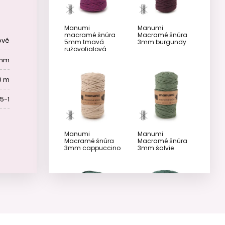
Manumi
Manumi
macramé šnúra
Macramé šnúra
ové
5mm tmavá
3mm burgundy
ružovofialová
 mm
0 m
5-1
Manumi
Manumi
Macramé šnúra
Macramé šnúra
3mm cappuccino
3mm šalvie