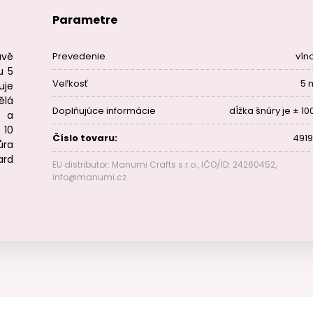
Parametre
vě
Prevedenie
vín
u 5
Veľkosť
5
uje
ělá
Doplňujúce informácie
dĺžka šnúry je ± 10
 a
 10
Číslo tovaru:
4919
ůra
ard
EU distributor: Manumi Crafts s.r.o., IČO/ID: 24260452,
info@manumi.cz