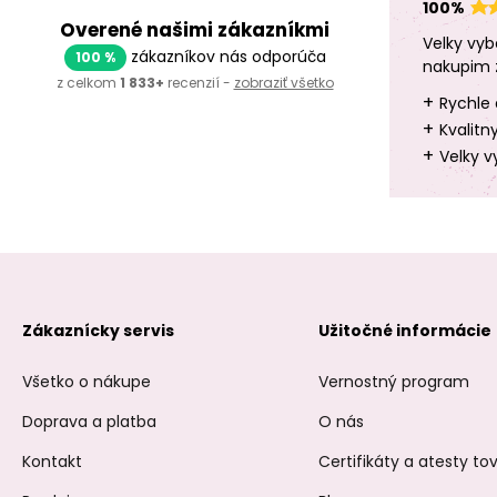
100%
Overené našimi zákazníkmi
Velky vyb
zákazníkov nás odporúča
100 %
nakupim 
z celkom
1 833+
recenzií -
zobraziť všetko
+
Rychle 
+
Kvalitn
+
Velky v
Zákaznícky servis
Užitočné informácie
Všetko o nákupe
Vernostný program
Doprava a platba
O nás
Kontakt
Certifikáty a atesty t