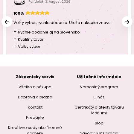
Pondelok, 3. August 2026
100%
Velky vyber, rychle dodanie. Utcite nakupim znovu
+
Rychle dodanie aj na Slovensko
+
Kvalitny tovar
+
Velky vyber
Zákaznícky servis
Užitočné informácie
Všetko o nákupe
Vernostný program
Doprava a platba
O nás
Kontakt
Certifikáty a atesty tovaru
Manumi
Predajne
Blog
Kreatívne sady ako firemné
darčeky
Návody & Inšpirácia