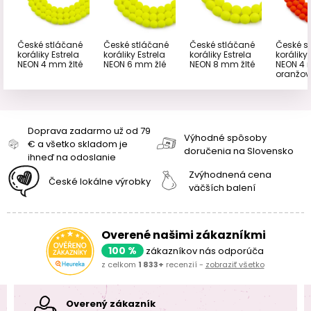
České stláčané
České stláčané
České stláčané
České s
koráliky Estrela
koráliky Estrela
koráliky Estrela
koráliky 
NEON 4 mm žlté
NEON 6 mm žlé
NEON 8 mm žlté
NEON 4
oranžov
Doprava zadarmo už od 79
Výhodné spôsoby
€ a všetko skladom je
doručenia na Slovensko
ihneď na odoslanie
Zvýhodnená cena
České lokálne výrobky
väčších balení
Overené našimi zákazníkmi
100 %
zákazníkov nás odporúča
z celkom
1 833+
recenzií -
zobraziť všetko
Overený zákazník