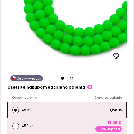
Český výrobok
Ušetrite nákupom väčšieho balenia:
Obsah balenie
Cena za balenie
45 ks
1,56 €
13,29 €
450 ks
-15% úspora