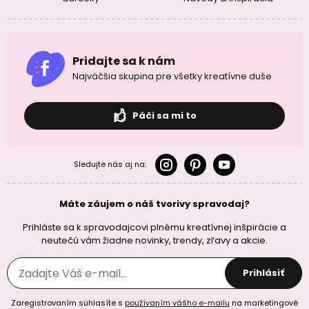
Pridajte sa k nám
Najväčšia skupina pre všetky kreatívne duše
Páči sa mi to
Sledujte nás aj na:
Máte záujem o náš tvorivy spravodaj?
Prihláste sa k spravodajcovi plnému kreatívnej inšpirácie a
neutečú vám žiadne novinky, trendy, zľavy a akcie.
Prihlásiť
Zaregistrovaním súhlasíte s
používaním vášho e-mailu
na marketingové