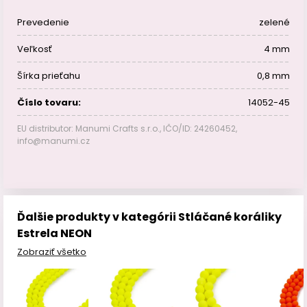
Prevedenie
zelené
Veľkosť
4 mm
Šírka prieťahu
0,8 mm
Číslo tovaru:
14052-45
EU distributor: Manumi Crafts s.r.o., IČO/ID: 24260452,
info@manumi.cz
Ďalšie produkty v kategórii Stláčané koráliky
Estrela NEON
Zobraziť všetko