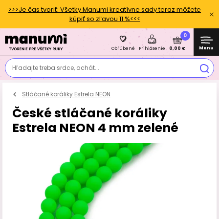
>>>Je čas tvoriť: Všetky Manumi kreatívne sady teraz môžete
kúpiť so zľavou 11 %<<<
0
Menu
0,00 €
Obľúbené
Prihlásenie
Hľadajte treba srdce, achát...
Stláčané koráliky Estrela NEON
České stláčané koráliky
Estrela NEON 4 mm zelené