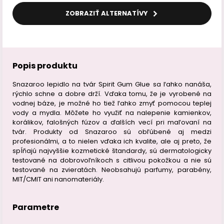
ZOBRAZIŤ ALTERNATÍVY
Popis produktu
Snazaroo lepidlo na tvár Spirit Gum Glue sa ľahko nanáša,
rýchlo schne a dobre drží. Vďaka tomu, že je vyrobené na
vodnej báze, je možné ho tiež ľahko zmyť pomocou teplej
vody a mydla. Môžete ho využiť na nalepenie kamienkov,
korálikov, falošných fúzov a ďalších vecí pri maľovaní na
tvár. Produkty od Snazaroo sú obľúbené aj medzi
profesionálmi, a to nielen vďaka ich kvalite, ale aj preto, že
spĺňajú najvyššie kozmetické štandardy, sú dermatologicky
testované na dobrovoľníkoch s citlivou pokožkou a nie sú
testované na zvieratách. Neobsahujú parfumy, parabény,
MIT/CMIT ani nanomateriály.
Parametre