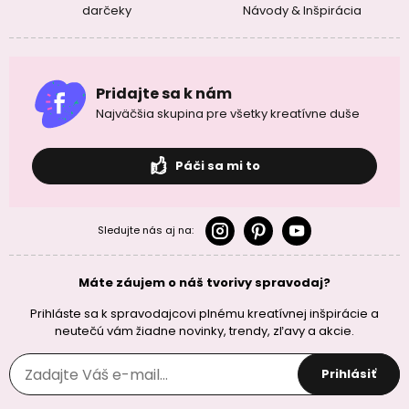
darčeky
Návody & Inšpirácia
Pridajte sa k nám
Najväčšia skupina pre všetky kreatívne duše
Páči sa mi to
Sledujte nás aj na:
Máte záujem o náš tvorivy spravodaj?
Prihláste sa k spravodajcovi plnému kreatívnej inšpirácie a
neutečú vám žiadne novinky, trendy, zľavy a akcie.
Prihlásiť