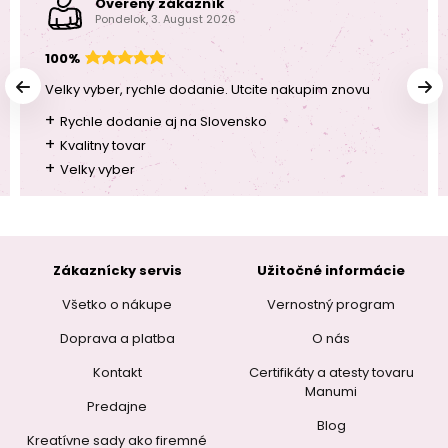
Overený zákazník
Pondelok, 3. August 2026
100%
Velky vyber, rychle dodanie. Utcite nakupim znovu
+
Rychle dodanie aj na Slovensko
+
Kvalitny tovar
+
Velky vyber
Zákaznícky servis
Užitočné informácie
Všetko o nákupe
Vernostný program
Doprava a platba
O nás
Kontakt
Certifikáty a atesty tovaru
Manumi
Predajne
Blog
Kreatívne sady ako firemné