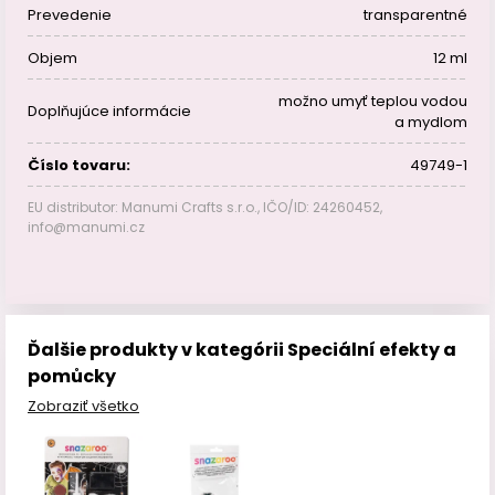
Prevedenie
transparentné
Objem
12 ml
možno umyť teplou vodou
Doplňujúce informácie
a mydlom
Číslo tovaru:
49749-1
EU distributor: Manumi Crafts s.r.o., IČO/ID: 24260452,
info@manumi.cz
Ďalšie produkty v kategórii Speciální efekty a
pomůcky
Zobraziť všetko