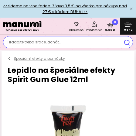
>>>Ideme na vlne farieb: Zľava 3,5 € na všetko pre nákupy nad
27 € s kódom DUHA<<<
0
Menu
0,00 €
Obľúbené
Prihlásenie
Hľadajte treba srdce, achát...
Speciální efekty a pomůcky
Lepidlo na špeciálne efekty
Spirit Gum Glue 12ml