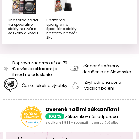
Snazaroo sada
Snazaroo
na špeciálne
špongia na
efekty na tvár s
špeciálne efekty
voskom a krvou
na farby na tvár
2ks
Doprava zadarmo už od 79
Výhodné spôsoby
€ a všetko skladom je
doručenia na Slovensko
ihneď na odoslanie
Zvýhodnená cena
České lokálne výrobky
väčších balení
Overené našimi zákazníkmi
100 %
zákazníkov nás odporúča
z celkom
1 833+
recenzií -
zobraziť všetko