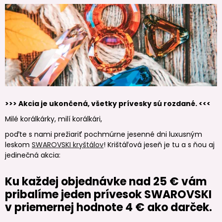
>>> Akcia je ukončená, všetky prívesky sú rozdané. <<<
Milé korálkárky, milí korálkári,
poďte s nami prežiariť pochmúrne jesenné dni luxusným
leskom
SWAROVSKI kryštálov
! Krištáľová jeseň je tu a s ňou aj
jedinečná akcia:
Ku každej objednávke nad 25 € vám
pribalíme jeden prívesok SWAROVSKI
v priemernej hodnote 4 € ako darček.