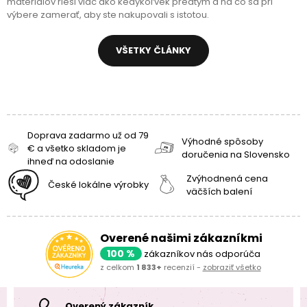
materiálov rieši viac ako kedykoľvek predtým a na čo sa pri
výbere zamerať, aby ste nakupovali s istotou.
VŠETKY ČLÁNKY
Doprava zadarmo už od 79
Výhodné spôsoby
€ a všetko skladom je
doručenia na Slovensko
ihneď na odoslanie
Zvýhodnená cena
České lokálne výrobky
väčších balení
Overené našimi zákazníkmi
100 %
zákazníkov nás odporúča
z celkom
1 833+
recenzií -
zobraziť všetko
Overený zákazník