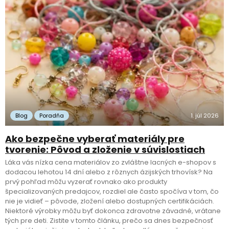
Blog
Poradňa
1. júl 2026
Ako bezpečne vyberať materiály pre
tvorenie: Pôvod a zloženie v súvislostiach
Láka vás nízka cena materiálov zo zvláštne lacných e-shopov s
dodacou lehotou 14 dní alebo z rôznych ázijských trhovísk? Na
prvý pohľad môžu vyzerať rovnako ako produkty
špecializovaných predajcov, rozdiel ale často spočíva v tom, čo
nie je vidieť – pôvode, zložení alebo dostupných certifikáciách.
Niektoré výrobky môžu byť dokonca zdravotne závadné, vrátane
tých pre deti. Zistite v tomto článku, prečo sa dnes bezpečnosť