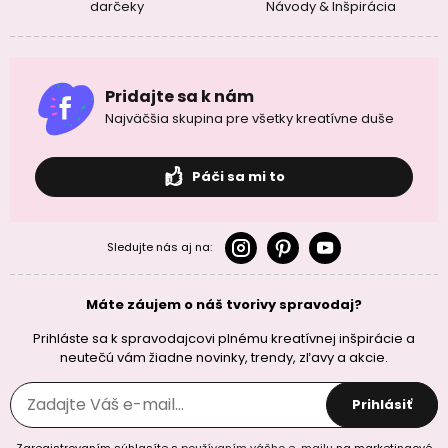
darčeky
Návody & Inšpirácia
Pridajte sa k nám
Najväčšia skupina pre všetky kreatívne duše
Páči sa mi to
Sledujte nás aj na:
Máte záujem o náš tvorivy spravodaj?
Prihláste sa k spravodajcovi plnému kreatívnej inšpirácie a
neutečú vám žiadne novinky, trendy, zľavy a akcie.
Prihlásiť
Zaregistrovaním súhlasíte s
používaním vášho e-mailu
na marketingové