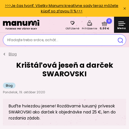
>>>Je čas tvoriť: Všetky Manumi kreatívne sady teraz môžete
kúpiť so zľavou 11 %<<<
0
Menu
0,00 €
Obľúbené
Prihlásenie
Hľadajte treba srdce, achát...
Blog
Krištáľová jeseň a darček
SWAROVSKI
Blog
Pondelok, 19. október 2020
Buďte hviezdou jesene! Rozdávame luxusný prívesok
SWAROVSKI ako darček k objednávke nad 25 €, len do
rozdania zádob.