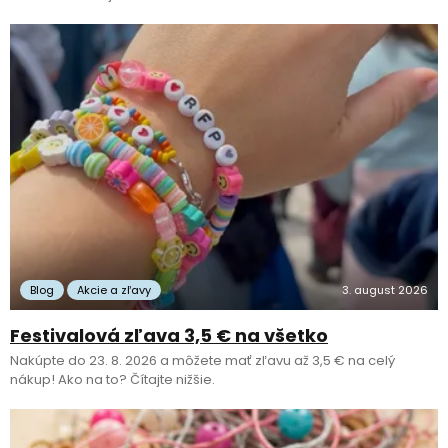
Blog
Akcie a zľavy
3. august 2026
Festivalová zľava 3,5 € na všetko
Nakúpte do 23. 8. 2026 a môžete mať zľavu až 3,5 € na celý
nákup! Ako na to? Čítajte nižšie.