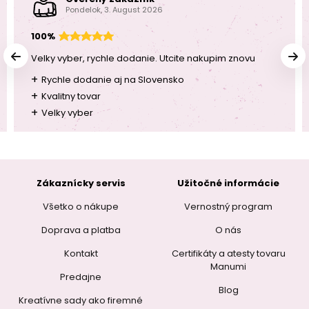
Pondelok, 3. August 2026
100%
Velky vyber, rychle dodanie. Utcite nakupim znovu
+
Rychle dodanie aj na Slovensko
+
Kvalitny tovar
+
Velky vyber
Zákaznícky servis
Užitočné informácie
Všetko o nákupe
Vernostný program
Doprava a platba
O nás
Kontakt
Certifikáty a atesty tovaru
Manumi
Predajne
Blog
Kreatívne sady ako firemné