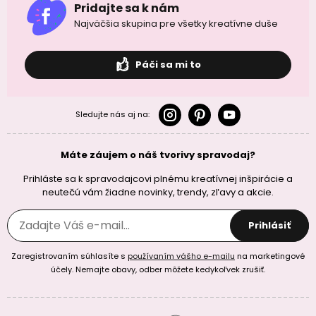
Pridajte sa k nám
Najväčšia skupina pre všetky kreatívne duše
Páči sa mi to
Sledujte nás aj na:
Máte záujem o náš tvorivy spravodaj?
Prihláste sa k spravodajcovi plnému kreatívnej inšpirácie a
neutečú vám žiadne novinky, trendy, zľavy a akcie.
Prihlásiť
Zaregistrovaním súhlasíte s
používaním vášho e-mailu
na marketingové
účely. Nemajte obavy, odber môžete kedykoľvek zrušiť.