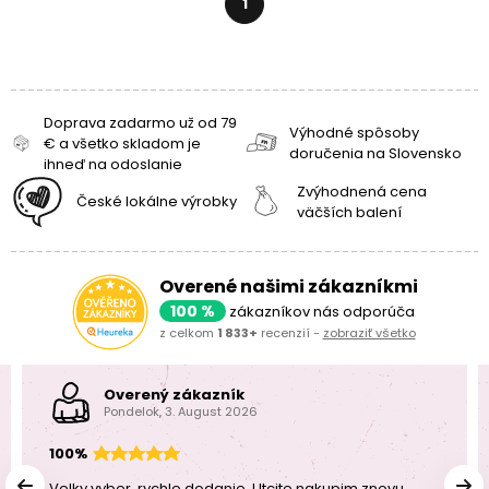
1
Doprava zadarmo už od 79
Výhodné spôsoby
€ a všetko skladom je
doručenia na Slovensko
ihneď na odoslanie
Zvýhodnená cena
České lokálne výrobky
väčších balení
Overené našimi zákazníkmi
100 %
zákazníkov nás odporúča
z celkom
1 833+
recenzií -
zobraziť všetko
Overený zákazník
Pondelok, 3. August 2026
100%
Velky vyber, rychle dodanie. Utcite nakupim znovu