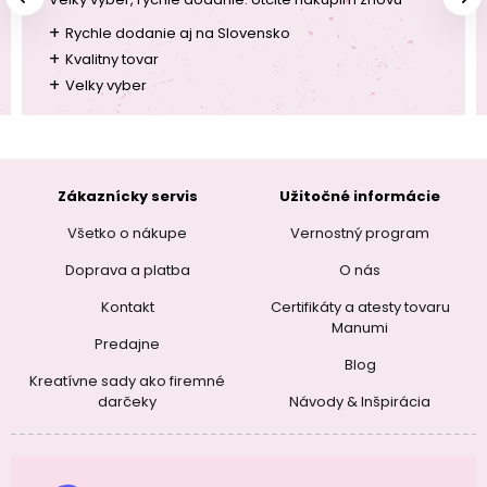
+
Rychle dodanie aj na Slovensko
+
Kvalitny tovar
+
Velky vyber
Zákaznícky servis
Užitočné informácie
Všetko o nákupe
Vernostný program
Doprava a platba
O nás
Kontakt
Certifikáty a atesty tovaru
Manumi
Predajne
Blog
Kreatívne sady ako firemné
darčeky
Návody & Inšpirácia