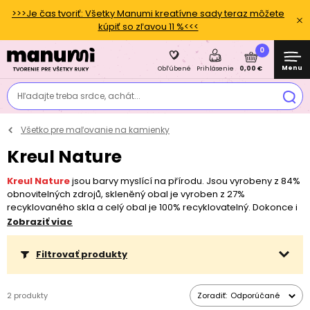
>>>Je čas tvoriť: Všetky Manumi kreatívne sady teraz môžete
kúpiť so zľavou 11 %<<<
0
Menu
0,00 €
Obľúbené
Prihlásenie
Hľadajte treba srdce, achát...
Všetko pre maľovanie na kamienky
Kreul Nature
Kreul Nature
jsou barvy myslící na přírodu. Jsou vyrobeny z 84%
obnovitelných zdrojů, skleněný obal je vyroben z 27%
recyklovaného skla a celý obal je 100% recyklovatelný. Dokonce i
plastový šroubovací uzávěr je vyroben z 85% recyklovaného
Zobraziť viac
plastu a etiketa výrobku je z 30% z recyklovaných vláken. Barvy
Kreul Nature jsou rychloschnoucí, stálosvětlé a založené na vodní
Filtrovať produkty
bázi.
Oblíbené jsou při malování na kamínky, dřevo a další
přírodní materiály.
Malovat můžete i na další běžné materiály
jako je keramika či beton. Řada Nature disponuje i přírodními
2 produkty
Zoradiť:
Odporúčané
štětci, které jsou 100% recyklovatelné.