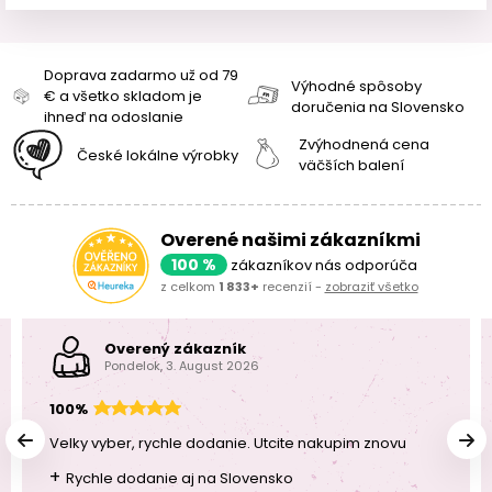
Doprava zadarmo už od 79
Výhodné spôsoby
€ a všetko skladom je
doručenia na Slovensko
ihneď na odoslanie
Zvýhodnená cena
České lokálne výrobky
väčších balení
Overené našimi zákazníkmi
100 %
zákazníkov nás odporúča
z celkom
1 833+
recenzií -
zobraziť všetko
Overený zákazník
Pondelok, 3. August 2026
100%
Velky vyber, rychle dodanie. Utcite nakupim znovu
+
Rychle dodanie aj na Slovensko