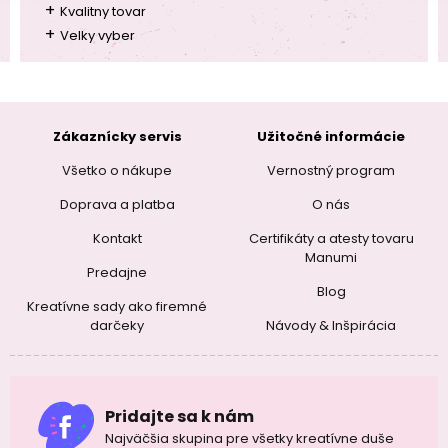
+
Kvalitny tovar
+
Velky vyber
Zákaznícky servis
Užitočné informácie
Všetko o nákupe
Vernostný program
Doprava a platba
O nás
Kontakt
Certifikáty a atesty tovaru
Manumi
Predajne
Blog
Kreatívne sady ako firemné
darčeky
Návody & Inšpirácia
Pridajte sa k nám
Najväčšia skupina pre všetky kreatívne duše