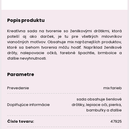
Popis produktu
Kreatívna sada na tvorenie so ženilkovými drôtikmi, ktorá
poteší aj ako darček, je tu pre všetkých milovníkov
vianočných motívov. Obsahuje mix najrôznejších produktov,
ktoré sa behom tvorenia môžu hodiť. Napríklad ženilkové
drôty, nalepovacie očká, farebné špachtle, brmbolce a
ďalšie nevyhnutnosti.
Parametre
Prevedenie
mix farieb
sada obsahuje šenilové
Doplňujúce informácie
drôtiky, lepiace oči, pierka,
bambuľky a ďalšie
Číslo tovaru:
47925