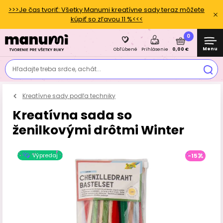
>>>Je čas tvoriť: Všetky Manumi kreatívne sady teraz môžete
kúpiť so zľavou 11 %<<<
0
Menu
0,00 €
Obľúbené
Prihlásenie
Hľadajte treba srdce, achát...
Kreatívne sady podľa techniky
Kreatívna sada so
ženilkovými drôtmi Winter
Výpredaj
-15