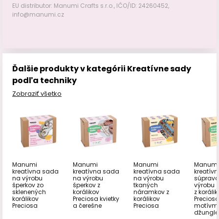
EU distributor: Manumi Crafts s.r.o., IČO/ID: 24260452,
info@manumi.cz
Ďalšie produkty v kategórii Kreatívne sady
podľa techniky
Zobraziť všetko
Manumi
Manumi
Manumi
Manumi
kreatívna sada
kreatívna sada
kreatívna sada
kreatív
na výrobu
na výrobu
na výrobu
súprava
šperkov zo
šperkov z
tkaných
výrobu z
sklenených
korálikov
náramkov z
z koráli
korálikov
Preciosa kvietky
korálikov
Preciosa
Preciosa
a čerešne
Preciosa
motívm
džungle