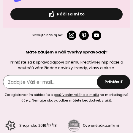
Páči sa mi to
Sledujte nás aj na:
Máte záujem o náš tvorivy spravodaj?
Prihláste sa k spravodajcovi plnému kreatívnej inšpirácie a
neutečú vám žiadne novinky, trendy, zľavy a akcie.
Prihlásiť
Zaregistrovaním súhlasíte s
používaním vášho e-mailu
na marketingové
účely. Nemajte obavy, odber môžete kedykoľvek zrušiť.
Shop roku 2016/17/18
Overené zákazníkmi