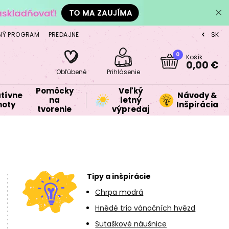
NÝ PROGRAM
PREDAJNE
SK
CZ
0
Košík
0,00 €
Obľúbené
Prihlásenie
Pomôcky
Veľký
tívne
Návody &
na
letný
oty
Inšpirácia
tvorenie
výpredaj
Tipy a inšpirácie
Chrpa modrá
Hnědé trio vánočních hvězd
Sutaškové náušnice