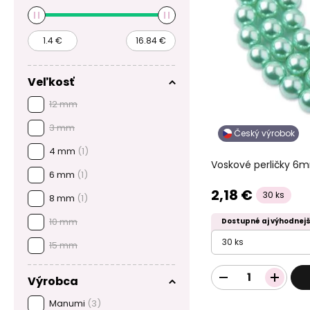
Veľkosť
12 mm
3 mm
Český výrobok
4 mm
(1)
Voskové perličky 6
6 mm
(1)
2,18 €
30 ks
8 mm
(1)
10 mm
Dostupné aj výhodnejš
30 ks
15 mm
Výrobca
Manumi
(3)