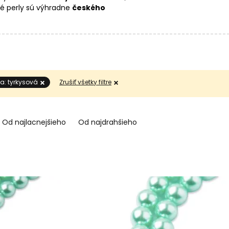
é perly sú výhradne
českého
lastových mixov
alebo
SWAROVSKI
a: tyrkysová
Zrušiť všetky filtre
Od najlacnejšieho
Od najdrahšieho