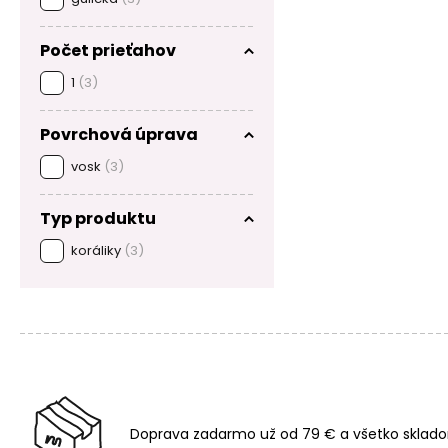
Počet prieťahov
1
(3)
Povrchová úprava
vosk
(3)
Typ produktu
koráliky
(3)
Doprava zadarmo už od 79 € a všetko sklado