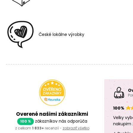
České lokálne výrobky
O
Po
100%
Overené našimi zákazníkmi
Velky vyb
zákazníkov nás odporúča
100 %
nakupim 
z celkom
1 833+
recenzií -
zobraziť všetko