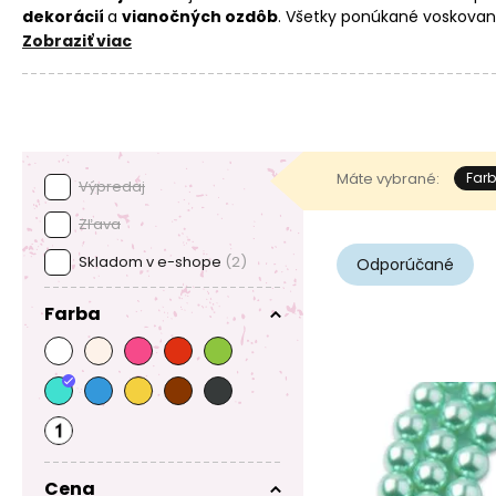
dekorácií
a
vianočných ozdôb
. Všetky ponúkané voskovan
pôvodu
. Pre svoje tvorenie môžete tiež vyberať z ľahkých
p
Zobraziť viac
voskových periel
.
Máte vybrané:
Farb
Výpredaj
Zľava
Skladom v e-shope
(2)
Odporúčané
Farba
Cena