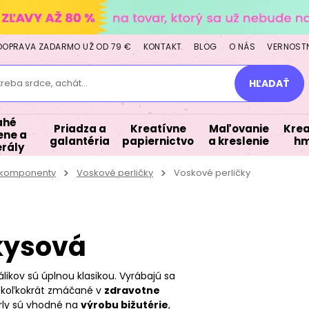
DOPRAVA ZADARMO UŽ OD 79 €
KONTAKT
BLOG
O NÁS
VERNOST
treba srdce, achát...
HĽADAŤ
ahé
Priadza a
Kreatívne
Maľovanie
Krea
ne a
galantéria
papiernictvo
a kreslenie
hm
rály
a komponenty
Voskové perličky
Voskové perličky
rkysová
likov sú úplnou klasikou. Vyrábajú sa
iekoľkokrát zmáčané v
zdravotne
rly sú vhodné na
výrobu bižutérie
,