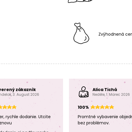
Zvýhodnená cen
verený zákazník
Alica Tichá
ndelok, 3. August 2026
Neděle, 1. Marec 2026
100%
er, rychle dodanie. Utcite
Promtné vybavenie objed
znovu
bez problémov.