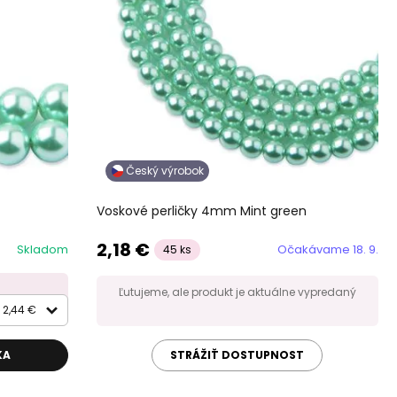
Český výrobok
Voskové perličky 4mm Mint green
2,18 €
Skladom
Očakávame 18. 9.
45 ks
Ľutujeme, ale produkt je aktuálne vypredaný
2,44 €
KA
STRÁŽIŤ DOSTUPNOST