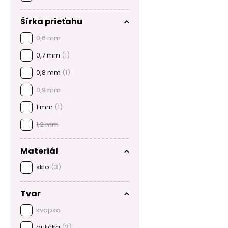
Šírka prieťahu
0,6 mm
0,7 mm
(1)
0,8 mm
(1)
0,9 mm
1 mm
(1)
1,2 mm
Materiál
sklo
(3)
Tvar
kvapka
gulička
(3)