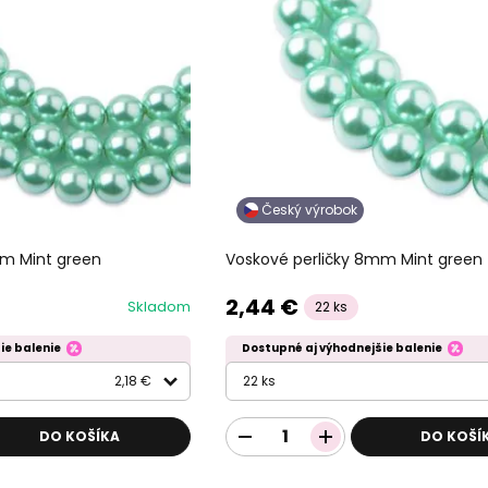
Český výrobok
mm Mint green
Voskové perličky 8mm Mint green
2,44 €
Skladom
22 ks
ie balenie
Dostupné aj výhodnejšie balenie
2,18 €
22 ks
DO KOŠÍKA
DO KOŠÍ