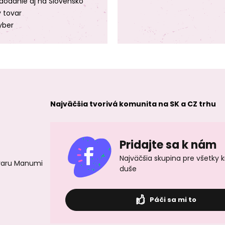
dodanie aj na Slovensko
y tovar
yber
Najväčšia tvorivá komunita na SK a CZ trhu
Pridajte sa k nám
Najväčšia skupina pre všetky 
ovaru Manumi
duše
Páči sa mi to