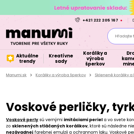
+421 222 205 167
Hľadajte 
Koráliky a
Dr
Aktuálne
Kreatívne
výroba
kame
trendy
sady
šperkov
mine
Manumi.sk
Koráliky a výroba šperkov
Sklenené koráliky 
Voskové perličky, ty
Voskové perly
sú vernými
imitáciami periel
a vo svete korá
zo
sklenených stláčaných korálikov
, ktoré sú následne n
nezávadnej
farebnej emulzii a ochrannom laku. Voskové pe