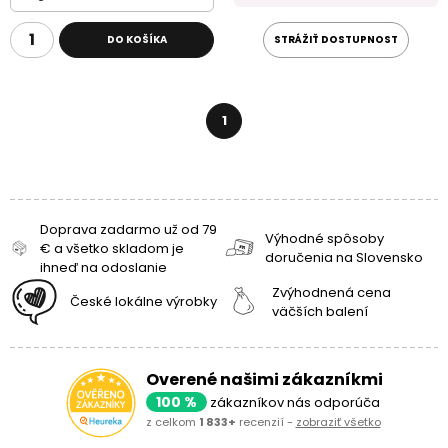
DO KOŠÍKA
STRÁŽIŤ DOSTUPNOST
1
Doprava zadarmo už od 79
Výhodné spôsoby
€ a všetko skladom je
doručenia na Slovensko
ihneď na odoslanie
Zvýhodnená cena
České lokálne výrobky
väčších balení
Overené našimi zákazníkmi
100 %
zákazníkov nás odporúča
z celkom
1 833+
recenzií -
zobraziť všetko