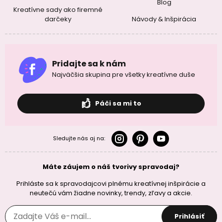
Blog
Kreatívne sady ako firemné
darčeky
Návody & Inšpirácia
Pridajte sa k nám
Najväčšia skupina pre všetky kreatívne duše
Páči sa mi to
Sledujte nás aj na:
Máte záujem o náš tvorivy spravodaj?
Prihláste sa k spravodajcovi plnému kreatívnej inšpirácie a
neutečú vám žiadne novinky, trendy, zľavy a akcie.
Prihlásiť