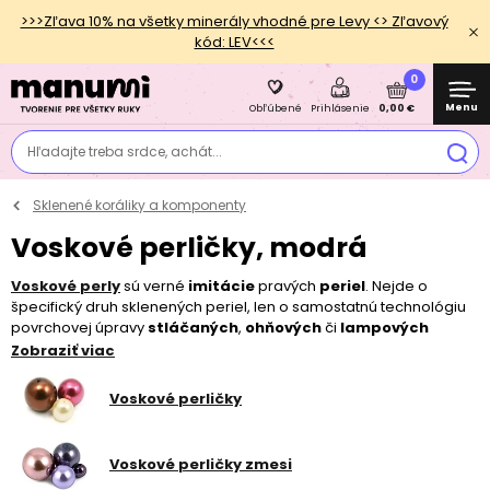
>>>Zľava 10% na všetky minerály vhodné pre Levy <> Zľavový
kód: LEV<<<
0
Menu
0,00 €
Obľúbené
Prihlásenie
Hľadajte treba srdce, achát...
Sklenené koráliky a komponenty
Voskové perličky, modrá
Voskové perly
sú verné
imitácie
pravých
periel
. Nejde o
špecifický druh sklenených periel, len o samostatnú technológiu
povrchovej úpravy
stláčaných
,
ohňových
či
lampových
periel
. Preto je ponuka tvarov a veľkostí prakticky
Zobraziť viac
neobmedzená. Vyberať môžete z
guličiek
a
fantazijných
tvarov
v širokej farebnej škále. Voskové perly sú vhodné nielen
Voskové perličky
na
výrobu
elegantných
šperkov
, ale tiež
dekorácií
ako sú
vianočné ozdoby
,
anjelici
,
zvončeky
,
svietniky
,
vianočné
hviezdy
alebo
magické perly
. Všetky voskové perly z našej
Voskové perličky zmesi
ponuky sú výhradne
českej výroby
.