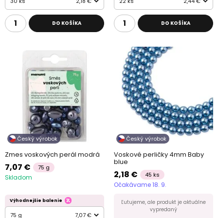
30 ks
2,18 €
22 ks
2,44 €
DO KOŠÍKA
DO KOŠÍKA
Český výrobok
Český výrobok
Zmes voskových perál modrá
Voskové perličky 4mm Baby
blue
7,07 €
75 g
2,18 €
45 ks
Skladom
Očakávame 18. 9.
Výhodnejšie balenie
Ľutujeme, ale produkt je aktuálne
vypredaný
75 g
7,07 €