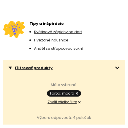
Tipy a inšpirácie
Květinové zápichy na dort
Hvězdné náušnice
Anděl se střapcovou sukní
Filtrovať produkty
Máte vybrané:
Farba: modrá
Zrušiť všetky filtre
Výberu odpovedá: 4 položek