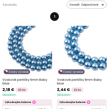
4 produkty
Zoradiť:
Odporúčané
1
Český výrobok
Český výrobok
Voskové perličky 6mm Baby
Voskové perličky 8mm Baby
blue
blue
2,18 €
2,44 €
30 ks
22 ks
Skladom
Skladom
Výhodnejšie balenie
Výhodnejšie balenie