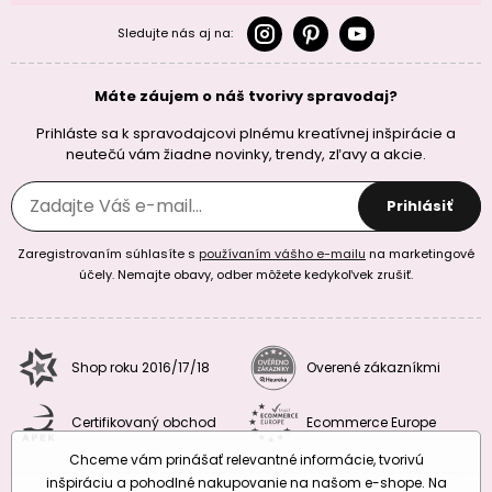
Sledujte nás aj na:
Máte záujem o náš tvorivy spravodaj?
Prihláste sa k spravodajcovi plnému kreatívnej inšpirácie a
neutečú vám žiadne novinky, trendy, zľavy a akcie.
Prihlásiť
Zaregistrovaním súhlasíte s
používaním vášho e-mailu
na marketingové
účely. Nemajte obavy, odber môžete kedykoľvek zrušiť.
Shop roku 2016/17/18
Overené zákazníkmi
Certifikovaný obchod
Ecommerce Europe
Chceme vám prinášať relevantné informácie, tvorivú
inšpiráciu a pohodlné nakupovanie na našom e-shope. Na