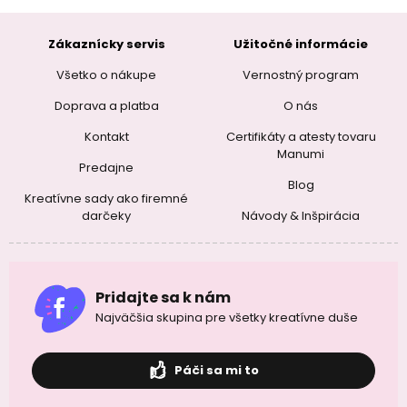
Zákaznícky servis
Užitočné informácie
Všetko o nákupe
Vernostný program
Doprava a platba
O nás
Kontakt
Certifikáty a atesty tovaru
Manumi
Predajne
Blog
Kreatívne sady ako firemné
darčeky
Návody & Inšpirácia
Pridajte sa k nám
Najväčšia skupina pre všetky kreatívne duše
Páči sa mi to