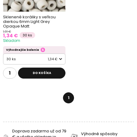
Sklenené koráliky s veľkou
dierkou 6mm Light Grey
Opaque Matt
1,91 €
1,34 €
30 ks
Skladom
Výhodnejšie balenie
30 ks
1,34 €
DO KOŠÍKA
1
Doprava zadarmo už od 79
Výhodné spôsoby
€ a všetko skladom je