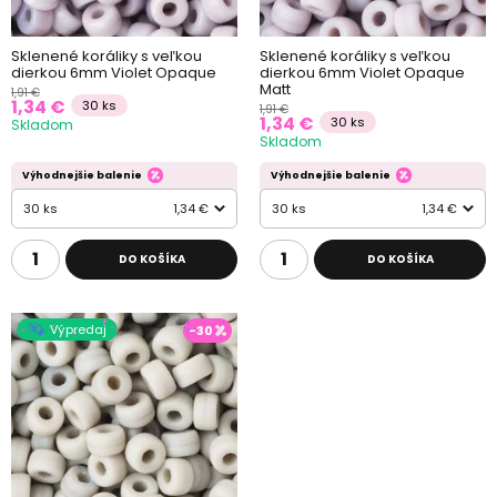
Sklenené koráliky s veľkou
Sklenené koráliky s veľkou
dierkou 6mm Violet Opaque
dierkou 6mm Violet Opaque
Matt
1,91 €
1,34 €
30 ks
1,91 €
1,34 €
30 ks
Skladom
Skladom
Výhodnejšie balenie
Výhodnejšie balenie
30 ks
1,34 €
30 ks
1,34 €
DO KOŠÍKA
DO KOŠÍKA
Výpredaj
-30