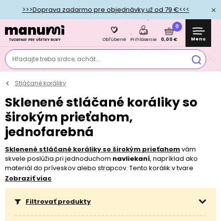
>>>Doprava zadarmo pre objednávky už od 79 €<<<
0
Menu
0,00 €
Obľúbené
Prihlásenie
Hľadajte treba srdce, achát...
Stláčané koráliky
Sklenené stláčané koráliky so
širokým prieťahom,
jednofarebná
Sklenené stláčané koráliky so širokým prieťahom
vám
skvele poslúžia pri jednoduchom
navliekaní
, napríklad ako
materiál do príveskov alebo strapcov. Tento korálik v tvare
kolieska
, ktorému sa tiež hovorí „
bavorák
“, bude vďaka
Zobraziť viac
väčšiemu tvaru ideálnym komponentom pri korálikovaní pre
všetky vekové kategórie. Deti si ich radi
zaplietajú do vlasov
,
Filtrovať produkty
ale veľmi dobre ich použijete aj do šperku. Vďaka
matnému
a
lesklému
prevedeniu v širokej škále farieb ich ľahko