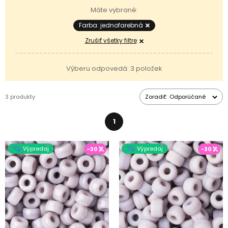
skombinujete s ostatnými
stláčanými korálikmi
, napríklad so
Máte vybrané:
sklenenými stláčanými guľôčkami
. Vďaka širokému prieťahu ich
môžete navliekať na väčšinu
navliekacích materiálov
, od
Farba: jednofarebná
elastomeru
cez
retiazku
až po
voskovanú šnúru
.
Zrušiť všetky filtre
Výberu odpovedá: 3 položek
3 produkty
Zoradiť:
Odporúčané
1
Výpredaj
Výpredaj
-30
-30