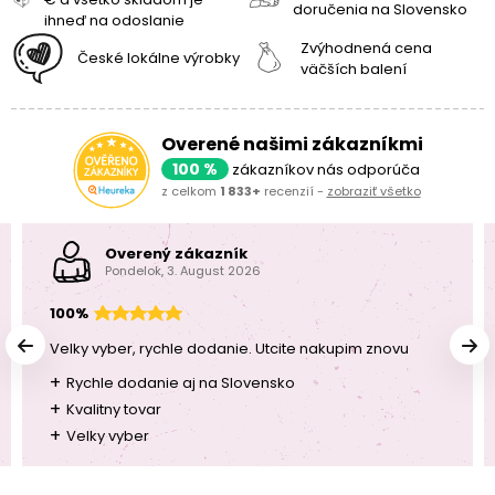
doručenia na Slovensko
ihneď na odoslanie
Zvýhodnená cena
České lokálne výrobky
väčších balení
Overené našimi zákazníkmi
100 %
zákazníkov nás odporúča
z celkom
1 833+
recenzií -
zobraziť všetko
Overený zákazník
Pondelok, 3. August 2026
100%
Velky vyber, rychle dodanie. Utcite nakupim znovu
+
Rychle dodanie aj na Slovensko
+
Kvalitny tovar
+
Velky vyber