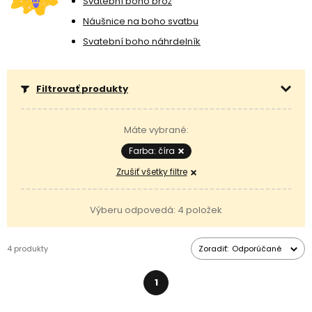
Svatební boho brož
jednoduchou alternatívou k šperkom napodobňujúcim
krištáľovú
Náušnice na boho svatbu
živicu
.
Stačí si vybrať veľkosť svojho kabošonu a
strieborné alebo
pozlátené lôžko
a vytvoriť si tak originálne náušnice, náhrdelník s
Svatební boho náhrdelník
príveskom, prsteň alebo náramok so spájacím dielom.
Filtrovať produkty
Máte vybrané:
Farba: číra
Zrušiť všetky filtre
Výberu odpovedá: 4 položek
4 produkty
Zoradiť:
Odporúčané
1