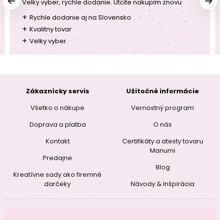
Velky vyber, rychle dodanie. Utcite nakupim znovu
+
Rychle dodanie aj na Slovensko
+
Kvalitny tovar
+
Velky vyber
Zákaznícky servis
Užitočné informácie
Všetko o nákupe
Vernostný program
Doprava a platba
O nás
Kontakt
Certifikáty a atesty tovaru
Manumi
Predajne
Blog
Kreatívne sady ako firemné
darčeky
Návody & Inšpirácia