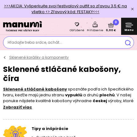
>>>AKCIA: Vyšperkujte svoj festivalový outfit so zľavou 3,5 € na
všetko <> Zľavový kód: FESTAKY<<<
0
Menu
0,00 €
Obľúbené
Prihlásenie
Hľadajte treba srdce, achát...
Sklenené koráliky a komponenty
Sklenené stláčané kabošony,
číra
Sklenené stláčané kabošony
spoznáte podľa ich špecifického
tvaru, keďže majú jednu stranu
vypuklú
a druhú
plochú
. V našej
ponuke nájdete kvalitné kabošony výhradne
českej
výroby, ktoré
sú behom procesu
trikrát ručne triedené
. Kabošony sú
Zobraziť viac
vhodné na
tvorbu šperkov
a
súprav
, kedy ich môžete
zasadzovať do lôžok
alebo
obšívať rokajlovými korálikmi
.
Pre neobmedzené tvorenie a kombinovanie sme pre vás
Tipy a inšpirácie
pripravili
15
krásnych
farieb
v
4 rôznych veľkostiach
. Najnovšie
pre vás máme tiež úplne priehľadné kabošony, ktoré môžu byť