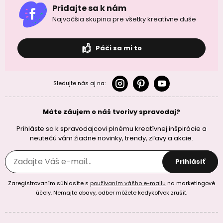
Pridajte sa k nám
Najväčšia skupina pre všetky kreatívne duše
Páči sa mi to
Sledujte nás aj na:
Máte záujem o náš tvorivy spravodaj?
Prihláste sa k spravodajcovi plnému kreatívnej inšpirácie a
neutečú vám žiadne novinky, trendy, zľavy a akcie.
Prihlásiť
Zaregistrovaním súhlasíte s
používaním vášho e-mailu
na marketingové
účely. Nemajte obavy, odber môžete kedykoľvek zrušiť.