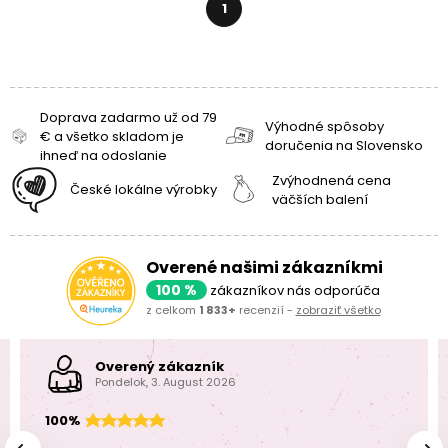
1
Doprava zadarmo už od 79
Výhodné spôsoby
€ a všetko skladom je
doručenia na Slovensko
ihneď na odoslanie
Zvýhodnená cena
České lokálne výrobky
väčších balení
Overené našimi zákazníkmi
100 %
zákazníkov nás odporúča
z celkom
1 833+
recenzií -
zobraziť všetko
Overený zákazník
Pondelok, 3. August 2026
100%