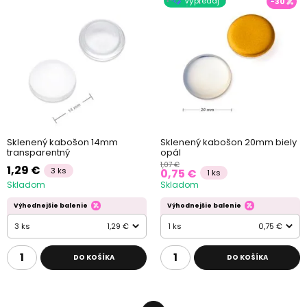
Výpredaj
-30
Sklenený kabošon 14mm
Sklenený kabošon 20mm biely
transparentný
opál
1,07 €
1,29 €
3 ks
0,75 €
1 ks
Skladom
Skladom
Výhodnejšie balenie
Výhodnejšie balenie
3 ks
1,29 €
1 ks
0,75 €
DO KOŠÍKA
DO KOŠÍKA