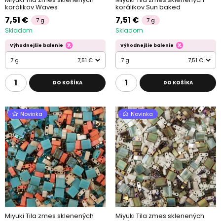
korálikov Waves
korálikov Sun baked
7,51 €
7,51 €
7 g
7 g
Skladom
Skladom
Výhodnejšie balenie
Výhodnejšie balenie
7 g
7,51 €
7 g
7,51 €
DO KOŠÍKA
DO KOŠÍKA
Novinka
Novinka
Miyuki Tila zmes sklenených
Miyuki Tila zmes sklenených