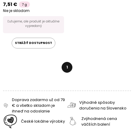
7,51 €
7 g
Nie je skladom
Ľutujeme, ale produkt je aktuálne
vypredaný
STRÁŽIŤ DOSTUPNOST
1
Doprava zadarmo už od 79
Výhodné spôsoby
€ a všetko skladom je
doručenia na Slovensko
ihneď na odoslanie
Zvýhodnená cena
České lokálne výrobky
väčších balení