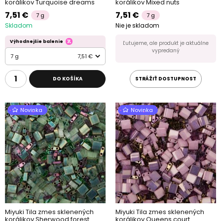
korálikov Turquoise dreams
korálikov Mixed nuts
7,51 €
7,51 €
7 g
7 g
Skladom
Nie je skladom
Výhodnejšie balenie
Ľutujeme, ale produkt je aktuálne
vypredaný
7 g
7,51 €
DO KOŠÍKA
STRÁŽIŤ DOSTUPNOST
Novinka
Novinka
Miyuki Tila zmes sklenených
Miyuki Tila zmes sklenených
korálikov Sherwood forest
korálikov Queens court