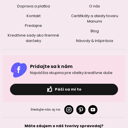
Doprava a platba
O nás
Kontakt
Certifikáty a atesty tovaru
Manumi
Predajne
Blog
Kreatívne sady ako firemné
darčeky
Návody & Inšpirácia
Pridajte sa k nám
Najväčšia skupina pre všetky kreatívne duše
Páči sa mi to
Sledujte nás aj na:
Máte záujem o náš tvorivy spravodaj?