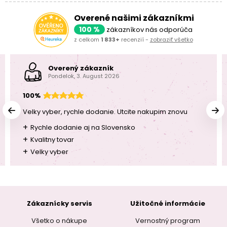
Overené našimi zákazníkmi
100 %
zákazníkov nás odporúča
z celkom
1 833+
recenzií -
zobraziť všetko
Overený zákazník
Pondelok, 3. August 2026
100%
Velky vyber, rychle dodanie. Utcite nakupim znovu
+
Rychle dodanie aj na Slovensko
+
Kvalitny tovar
+
Velky vyber
Zákaznícky servis
Užitočné informácie
Všetko o nákupe
Vernostný program