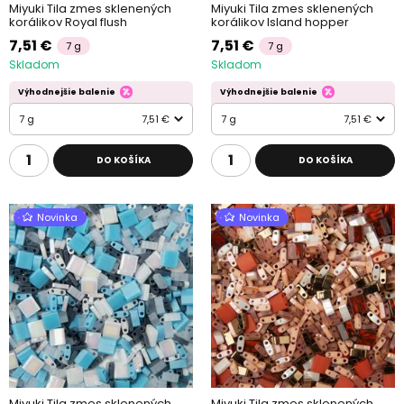
Miyuki Tila zmes sklenených
Miyuki Tila zmes sklenených
korálikov Royal flush
korálikov Island hopper
7,51 €
7,51 €
7 g
7 g
Skladom
Skladom
Výhodnejšie balenie
Výhodnejšie balenie
7 g
7,51 €
7 g
7,51 €
DO KOŠÍKA
DO KOŠÍKA
Novinka
Novinka
Miyuki Tila zmes sklenených
Miyuki Tila zmes sklenených