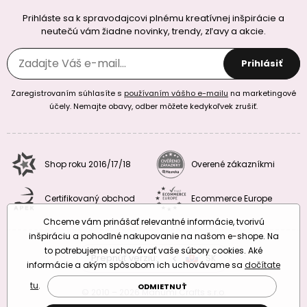
Prihláste sa k spravodajcovi plnému kreatívnej inšpirácie a
neutečú vám žiadne novinky, trendy, zľavy a akcie.
Prihlásiť
Zaregistrovaním súhlasíte s
používaním vášho e-mailu
na marketingové
účely. Nemajte obavy, odber môžete kedykoľvek zrušiť.
Shop roku 2016/17/18
Overené zákazníkmi
Certifikovaný obchod
Ecommerce Europe
Chceme vám prinášať relevantné informácie, tvorivú
inšpiráciu a pohodlné nakupovanie na našom e-shope. Na
to potrebujeme uchovávať vaše súbory cookies. Aké
Prepnúť verziu:
CZ
SK
EU
RO
informácie a akým spôsobom ich uchovávame sa
dočítate
tu
.
ODMIETNUŤ
© 2010 – 2026 Manumi Crafts s.r.o.