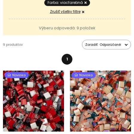
Farba: viacfarebná
Zrušiť všetky filtre
Výberu odpovedá: 9 položek
9 produktov
Zoradiť:
Odporúčané
1
Novinka
Novinka