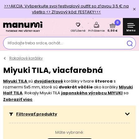
>>>AKCIA: Vyšperkujte svoj festivalový outfit so zľavou 3,5 € na
všetko <> Zľavový kód: FESTAKY<<<
0
Menu
0,00 €
Obľúbené
Prihlásenie
Hľadajte treba srdce, achát...
Rokajlové koráliky
Miyuki TILA, viacfarebná
Miyuki TILA
sú
dvojdierkové
koráliky v tvare
štvorca
s
rozmermi 5x5 mm, ktoré sú
dvakrát väčšie
ako koráliky
Miyuki
Half TILA
. Rokajly Miyuki TILA
japonského výrobcu MIYUKI
sa
vyznačujú svojou tvarovou
pravidelnosťou
,
hladkosťou hrán
a
Zobraziť viac
širším prieťahom
, aby bolo možné
návlekový materiál
prevliecť viackrát.
Filtrovať produkty
Máte vybrané: