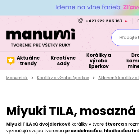
+421 222 205 167
Hľadajte 
Koráliky a
Dr
Aktuálne
Kreatívne
výroba
kame
trendy
sady
šperkov
mine
Manumi.sk
Koráliky a výroba šperkov
Sklenené koráliky 
Miyuki TILA, mosazná
Miyuki TILA
sú
dvojdierkové
koráliky v tvare
štvorca
s rozm
vyznačujú svojou tvarovou
pravidelnosťou
,
hladkosťou hr