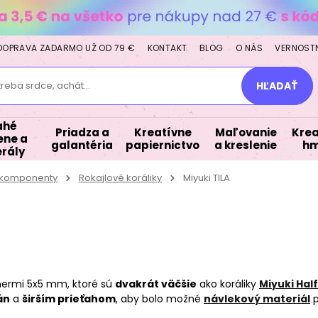
DOPRAVA ZADARMO UŽ OD 79 €
KONTAKT
BLOG
O NÁS
VERNOST
treba srdce, achát...
HĽADAŤ
ahé
Priadza a
Kreatívne
Maľovanie
Krea
ne a
galantéria
papiernictvo
a kreslenie
hm
rály
a komponenty
Rokajlové koráliky
Miyuki TILA
ermi 5x5 mm, ktoré sú
dvakrát väčšie
ako koráliky
Miyuki Half
án
a
širším prieťahom
, aby bolo možné
návlekový materiál
p