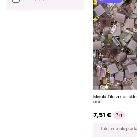
Miyuki Tila zmes skl
reef
7,51 €
7 g
Ľutujeme, ale prod