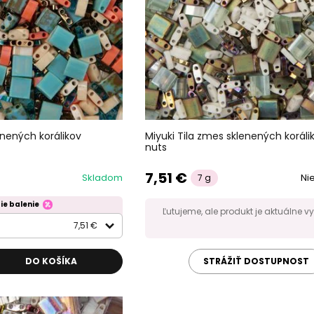
enených korálikov
Miyuki Tila zmes sklenených koráli
nuts
7,51 €
Skladom
Ni
7 g
ie balenie
Ľutujeme, ale produkt je aktuálne 
7,51 €
DO KOŠÍKA
STRÁŽIŤ DOSTUPNOST