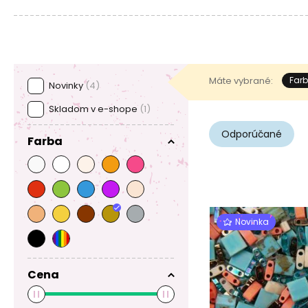
Máte vybrané:
Far
Novinky
(4)
Skladom v e-shope
(1)
Odporúčané
Farba
Novinka
Cena