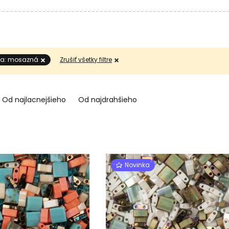
ba: mosazná
Zrušiť všetky filtre
Od najlacnejšieho
Od najdrahšieho
Novinka