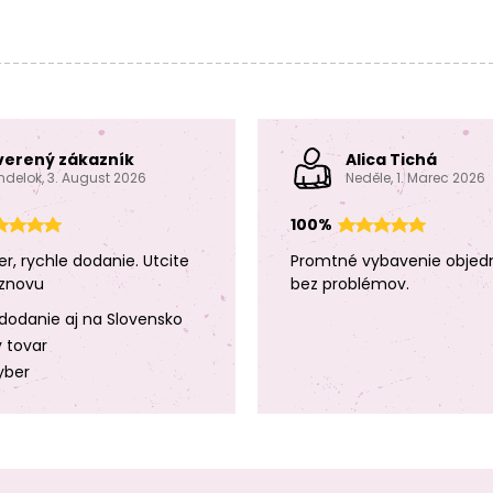
verený zákazník
Alica Tichá
ndelok, 3. August 2026
Neděle, 1. Marec 2026
100%
er, rychle dodanie. Utcite
Promtné vybavenie objed
znovu
bez problémov.
dodanie aj na Slovensko
y tovar
yber