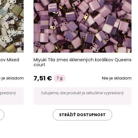
kov Mixed
Miyuki Tila zmes sklenených korálikov Queens
court
7,51 €
e je skladom
Nie je skladom
7 g
vypredaný
Ľutujeme, ale produkt je aktuálne vypredaný
STRÁŽIŤ DOSTUPNOST