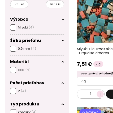
Výrobca
Miyuki
(4)
Šírka prieťahu
0,9 mm
(4)
Miyuki Tila zmes skl
Turquoise dreams
Materiál
7,51 €
7 g
sklo
(4)
Dostupné aj výhodnejš
7 g
Počet prieťahov
2
(4)
Typ produktu
koráliky
(4)
Novinka