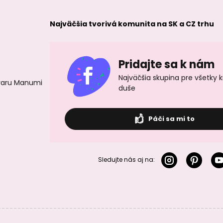
Najväčšia tvorivá komunita na SK a CZ trhu
Pridajte sa k nám
Najväčšia skupina pre všetky 
ovaru Manumi
duše
Páči sa mi to
Sledujte nás aj na: