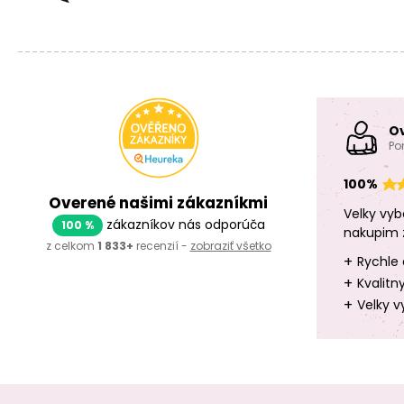
O
Po
100%
Overené našimi zákazníkmi
Velky vyb
zákazníkov nás odporúča
100 %
nakupim 
z celkom
1 833+
recenzií -
zobraziť všetko
+
Rychle 
+
Kvalitn
+
Velky v