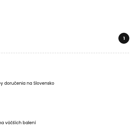
1
y doručenia na Slovensko
a väčších balení