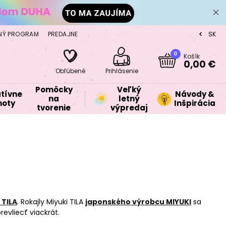
NÝ PROGRAM
PREDAJNE
SK
CZ
0
Košík
0,00 €
Obľúbené
Prihlásenie
Pomôcky
Veľký
tívne
Návody &
na
letný
oty
Inšpirácia
tvorenie
výpredaj
 TILA
. Rokajly Miyuki TILA
japonského výrobcu MIYUKI
sa
revliecť viackrát.