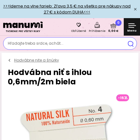
>>>Ideme na vlne farieb: Zľava 3,5 € na všetko pre nákupy nad
27 € s kódom DUHA<<<
0
Menu
0,00 €
Obľúbené
Prihlásenie
Hľadajte treba srdce, achát...
Hodvábne nite a šnúrky
Hodvábna niť s ihlou
0,6mm/2m biela
-15