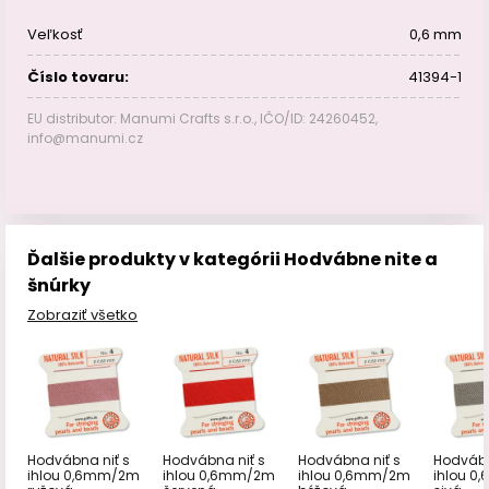
Veľkosť
0,6 mm
Číslo tovaru:
41394-1
EU distributor: Manumi Crafts s.r.o., IČO/ID: 24260452,
info@manumi.cz
Ďalšie produkty v kategórii Hodvábne nite a
šnúrky
Zobraziť všetko
Hodvábna niť s
Hodvábna niť s
Hodvábna niť s
Hodvábn
ihlou 0,6mm/2m
ihlou 0,6mm/2m
ihlou 0,6mm/2m
ihlou 