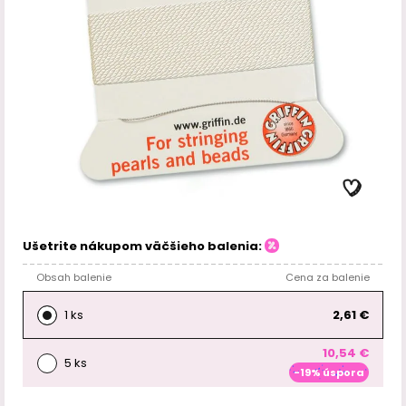
Ušetrite nákupom väčšieho balenia:
Obsah balenie
Cena za balenie
1 ks
2,61 €
10,54 €
5 ks
-19% úspora