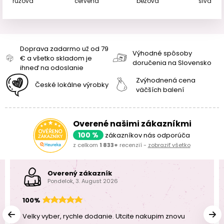
ružová
červená
béžová
sivá
Doprava zadarmo už od 79
Výhodné spôsoby
€ a všetko skladom je
doručenia na Slovensko
ihneď na odoslanie
Zvýhodnená cena
České lokálne výrobky
väčších balení
Overené našimi zákazníkmi
100 %
zákazníkov nás odporúča
z celkom
1 833+
recenzií -
zobraziť všetko
Overený zákazník
Pondelok, 3. August 2026
100%
Velky vyber, rychle dodanie. Utcite nakupim znovu