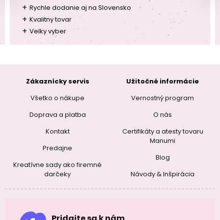
+
Rychle dodanie aj na Slovensko
+
Kvalitny tovar
+
Velky vyber
Zákaznícky servis
Užitočné informácie
Všetko o nákupe
Vernostný program
Doprava a platba
O nás
Kontakt
Certifikáty a atesty tovaru
Manumi
Predajne
Blog
Kreatívne sady ako firemné
darčeky
Návody & Inšpirácia
Pridajte sa k nám