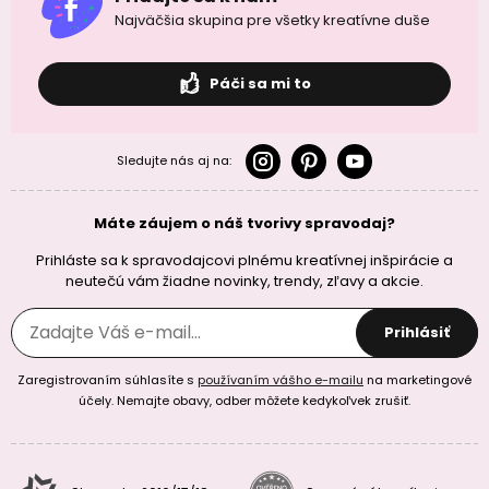
Najväčšia skupina pre všetky kreatívne duše
Páči sa mi to
Sledujte nás aj na:
Máte záujem o náš tvorivy spravodaj?
Prihláste sa k spravodajcovi plnému kreatívnej inšpirácie a
neutečú vám žiadne novinky, trendy, zľavy a akcie.
Prihlásiť
Zaregistrovaním súhlasíte s
používaním vášho e-mailu
na marketingové
účely. Nemajte obavy, odber môžete kedykoľvek zrušiť.